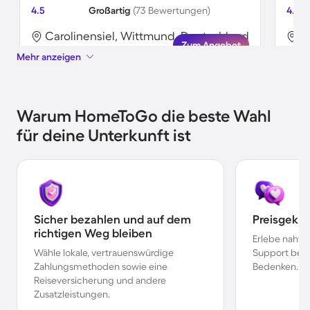
4.5
Großartig
(73 Bewertungen)
4.6
Carolinensiel, Wittmund, Deutschland
C
Zum Angebot
Mehr anzeigen
Warum HomeToGo die beste Wahl
für deine Unterkunft ist
Sicher bezahlen und auf dem
Preisgekr
richtigen Weg bleiben
Erlebe nahtl
Wähle lokale, vertrauenswürdige
Support bei 
Zahlungsmethoden sowie eine
Bedenken.
Reiseversicherung und andere
Zusatzleistungen.