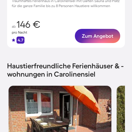
Traumhaftes Ferienhaus in Carolinensiel mit Garten Sauna und Platz
für die ganze Familie bis zu 8 Personen Haustiere willkommen
146 €
ab
pro Nacht
Zum Angebot
4.7
Haustierfreundliche Ferienhäuser & -
wohnungen in Carolinensiel