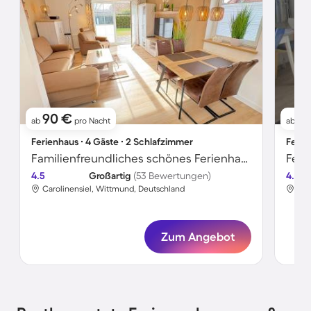
90 €
5
ab
pro Nacht
ab
Ferienhaus ∙ 4 Gäste ∙ 2 Schlafzimmer
Ferie
Familienfreundliches schönes Ferienhaus mit Garten, Terrasse und Grill
Feri
4.5
Großartig
(53 Bewertungen)
4.6
Carolinensiel, Wittmund, Deutschland
Car
Zum Angebot