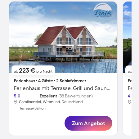
223 €
7
ab
pro Nacht
ab
Ferienhaus ∙ 4 Gäste ∙ 2 Schlafzimmer
Ferie
Ferienhaus mit Terrasse, Grill und Sauna | Seeblick
5.0
Exzellent
(88 Bewertungen)
4.7
Carolinensiel, Wittmund, Deutschland
Car
Terrasse/Balkon
Ter
Zum Angebot