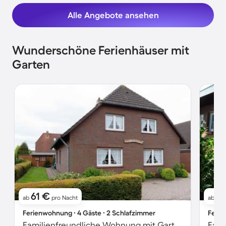
Alle Angebote ansehen
Wunderschöne Ferienhäuser mit
Garten
61 €
81
ab
pro Nacht
ab
Ferienwohnung ∙ 4 Gäste ∙ 2 Schlafzimmer
Ferie
Familienfreundliche Wohnung mit Garten