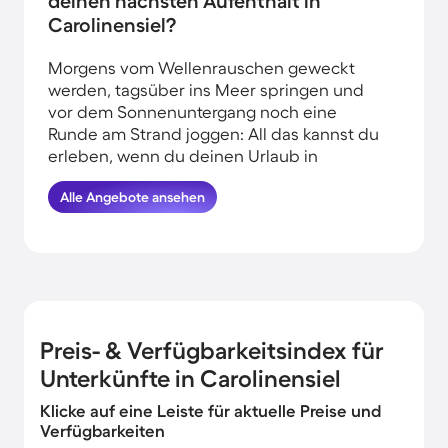
deinen nächsten Aufenthalt in
Carolinensiel?
Morgens vom Wellenrauschen geweckt
werden, tagsüber ins Meer springen und
vor dem Sonnenuntergang noch eine
Runde am Strand joggen: All das kannst du
erleben, wenn du deinen Urlaub in
Strandnähe in Carolinensiel verbringst.
Alle Angebote ansehen
HomeToGo hat für dich die besten
Angebote herausgesucht. Buche hier die
schönsten Ferienwohnungen und
Ferienhäuser am Meer in Carolinensiel und
komme garantiert erholt und munter
wieder nachhause.
Preis- & Verfügbarkeitsindex für
Unterkünfte in Carolinensiel
Klicke auf eine Leiste für aktuelle Preise und
Verfügbarkeiten