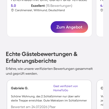
5.0
Exzellent
(15 Bewertungen)
4.9
Carolinensiel, Wittmund, Deutschland
Car
Zum Angebot
Echte Gästebewertungen &
Erfahrungsberichte
Erfahre, wie unsere verifizierten Bewertungen gesammelt
und geprüft werden.
Gast verifiziert von
Gabriele G.
Cons
HomeToGo
Schöne Wohnung, das 2.Schlafzimmer nur über sehr
Wohnu
steile Treppe erreichbar. Gute Matratzen im Schlafzimmer
jedes 
nächs
Bewertet am 24.07.2026 | Paar