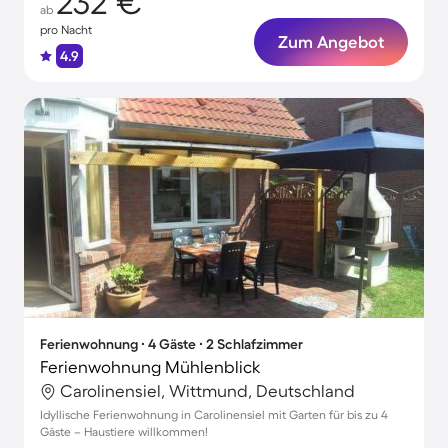
232 €
ab
pro Nacht
Zum Angebot
4.9
Ferienwohnung ∙ 4 Gäste ∙ 2 Schlafzimmer
Ferienwohnung Mühlenblick
Carolinensiel, Wittmund, Deutschland
Idyllische Ferienwohnung in Carolinensiel mit Garten für bis zu 4
Gäste – Haustiere willkommen!