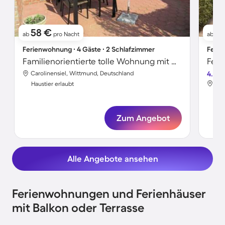
58 €
8
ab
pro Nacht
ab
Ferienwohnung ∙ 4 Gäste ∙ 2 Schlafzimmer
Ferie
Familienorientierte tolle Wohnung mit Garten | Hunde erlaubt
Carolinensiel, Wittmund, Deutschland
4.5
Car
Haustier erlaubt
Hau
Zum Angebot
Alle Angebote ansehen
Ferienwohnungen und Ferienhäuser
mit Balkon oder Terrasse