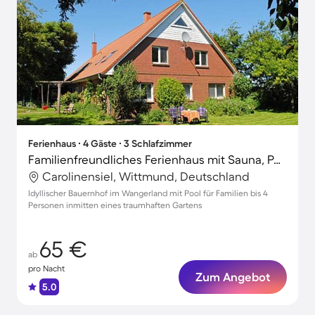
Ferienhaus ∙ 4 Gäste ∙ 3 Schlafzimmer
Familienfreundliches Ferienhaus mit Sauna, Pool und Garten
Carolinensiel, Wittmund, Deutschland
Idyllischer Bauernhof im Wangerland mit Pool für Familien bis 4
Personen inmitten eines traumhaften Gartens
65 €
ab
pro Nacht
Zum Angebot
5.0