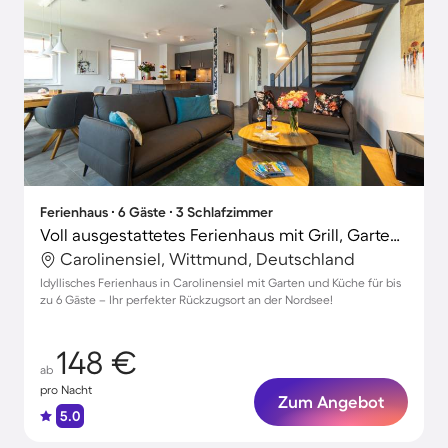
Ferienhaus ∙ 6 Gäste ∙ 3 Schlafzimmer
Voll ausgestattetes Ferienhaus mit Grill, Garten und Terrasse
Carolinensiel, Wittmund, Deutschland
Idyllisches Ferienhaus in Carolinensiel mit Garten und Küche für bis
zu 6 Gäste – Ihr perfekter Rückzugsort an der Nordsee!
148 €
ab
pro Nacht
Zum Angebot
5.0