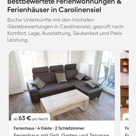
Bestbewertete Ferienwohnungen &
Ferienhäuser in Carolinensiel
Buche Unterkünfte mit den höchsten
Gästebewertungen in Carolinensiel, geprüft nach
Komfort, Lage, Ausstattung, Sauberkeit und Preis-
Leistung.
63 €
5
ab
pro Nacht
ab
Ferienhaus ∙ 4 Gäste ∙ 2 Schlafzimmer
Ferie
Ferienhaus mit Grill, Garten und Terrasse
Feri