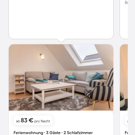
Bewer
83 €
ab
pro Nacht
ab
Ferienwohnung ∙ 3 Gäste ∙ 2 Schlafzimmer
Ferie