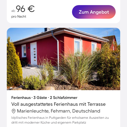
96 €
ab
Zum Angebot
pro Nacht
Ferienhaus ∙ 3 Gäste ∙ 2 Schlafzimmer
Voll ausgestattetes Ferienhaus mit Terrasse
Marienleuchte, Fehmarn, Deutschland
Idyllisches Ferienhaus in Puttgarden für erholsame Auszeiten zu
dritt mit moderner Küche und eigenem Parkplatz