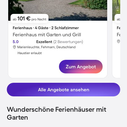
101 €
1
ab
pro Nacht
ab
Ferienhaus ∙ 4 Gäste ∙ 2 Schlafzimmer
Ferie
Ferienhaus mit Garten und Grill
Feri
5.0
Exzellent
(2 Bewertungen)
Mar
Marienleuchte, Fehmarn, Deutschland
Hau
Haustier erlaubt
Zum Angebot
Alle Angebote ansehen
Wunderschöne Ferienhäuser mit
Garten