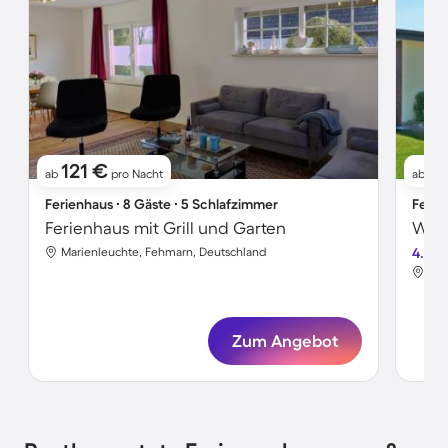
121 €
5
ab
pro Nacht
ab
Ferienhaus ∙ 8 Gäste ∙ 5 Schlafzimmer
Ferie
Ferienhaus mit Grill und Garten
Wohn
Marienleuchte, Fehmarn, Deutschland
4.4
Mar
Zum Angebot