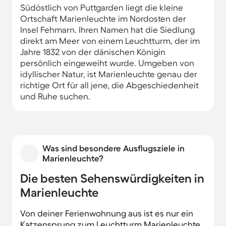
Südöstlich von Puttgarden liegt die kleine
Ortschaft Marienleuchte im Nordosten der
Insel Fehmarn. Ihren Namen hat die Siedlung
direkt am Meer von einem Leuchtturm, der im
Jahre 1832 von der dänischen Königin
persönlich eingeweiht wurde. Umgeben von
idyllischer Natur, ist Marienleuchte genau der
richtige Ort für all jene, die Abgeschiedenheit
und Ruhe suchen.
Die Ferienhäuser in Marienleuchte liegen in der
Regel etwas nördlich der eigentlichen
Siedlung. Viele haben einen direkten Zugang
Was sind besondere Ausflugsziele in
zum Meer, sodass du vom Ferienhaus oder der
Marienleuchte?
Ferienwohnung direkt zu einem entspannten
Strandspaziergang aufbrechen kannst. Wenn
Die besten Sehenswürdigkeiten in
du danach einen Kaffee trinken oder essen
Marienleuchte
gehen möchtest, dann bietet dir das rund 10
km entfernte Burg alles, was dein Herz begehrt.
Von deiner Ferienwohnung aus ist es nur ein
Katzensprung zum Leuchtturm Marienleuchte.