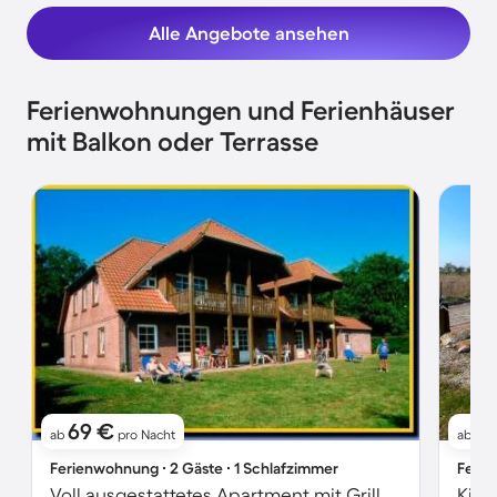
Alle Angebote ansehen
Ferienwohnungen und Ferienhäuser
mit Balkon oder Terrasse
69 €
1
ab
pro Nacht
ab
Ferienwohnung ∙ 2 Gäste ∙ 1 Schlafzimmer
Ferie
Voll ausgestattetes Apartment mit Grill und Garten | Haustierfreundlich