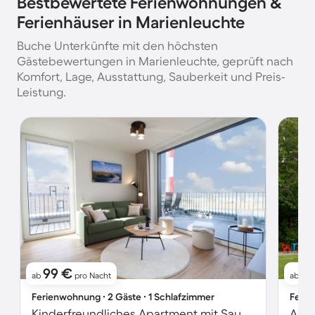
Bestbewertete Ferienwohnungen &
Ferienhäuser in Marienleuchte
Buche Unterkünfte mit den höchsten
Gästebewertungen in Marienleuchte, geprüft nach
Komfort, Lage, Ausstattung, Sauberkeit und Preis-
Leistung.
99 €
7
ab
pro Nacht
ab
Ferienwohnung ∙ 2 Gäste ∙ 1 Schlafzimmer
Ferie
Kinderfreundliches Apartment mit Sauna | Meerblick | Strand in der Nähe
Apar