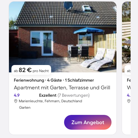
82 €
6
ab
pro Nacht
ab
Ferienwohnung ∙ 4 Gäste ∙ 1 Schlafzimmer
Ferie
Apartment mit Garten, Terrasse und Grill
Wohn
4.9
Exzellent
(7 Bewertungen)
4.5
Marienleuchte, Fehmarn, Deutschland
Mar
Garten
Gar
Zum Angebot