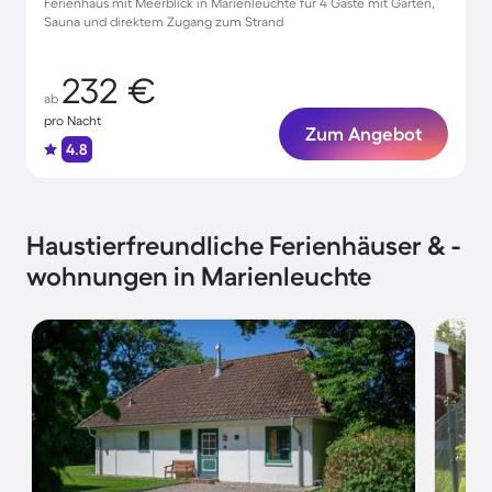
Ferienhaus mit Meerblick in Marienleuchte für 4 Gäste mit Garten,
Sauna und direktem Zugang zum Strand
232 €
ab
pro Nacht
Zum Angebot
4.8
Haustierfreundliche Ferienhäuser & -
wohnungen in Marienleuchte