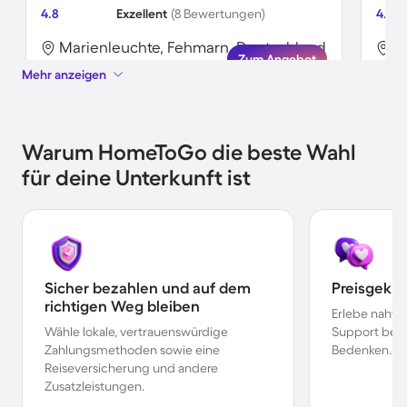
4.8
Exzellent
(8 Bewertungen)
4.5
Marienleuchte, Fehmarn, Deutschland
M
Zum Angebot
Mehr anzeigen
Warum HomeToGo die beste Wahl
für deine Unterkunft ist
Sicher bezahlen und auf dem
Preisgekr
richtigen Weg bleiben
Erlebe nahtl
Wähle lokale, vertrauenswürdige
Support bei 
Zahlungsmethoden sowie eine
Bedenken.
Reiseversicherung und andere
Zusatzleistungen.