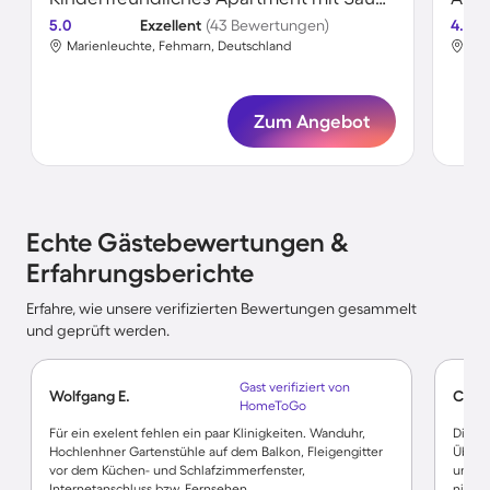
5.0
Exzellent
(43 Bewertungen)
4.6
Marienleuchte, Fehmarn, Deutschland
Mar
Zum Angebot
Echte Gästebewertungen &
Erfahrungsberichte
Erfahre, wie unsere verifizierten Bewertungen gesammelt
und geprüft werden.
Gast verifiziert von
Wolfgang E.
Claud
HomeToGo
Für ein exelent fehlen ein paar Klinigkeiten. Wanduhr,
Die Un
Hochlenhner Gartenstühle auf dem Balkon, Fleigengitter
Über 
vor dem Küchen- und Schlafzimmerfenster,
und de
Internetanschluss bzw. Fernsehen
niedri