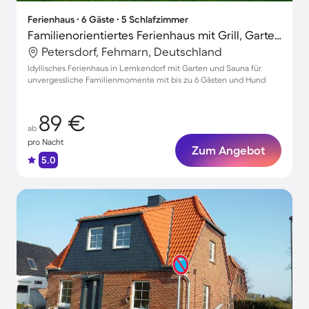
Ferienhaus ∙ 6 Gäste ∙ 5 Schlafzimmer
Familienorientiertes Ferienhaus mit Grill, Garten und Sauna | Haustiere sind willkommen
Petersdorf, Fehmarn, Deutschland
Idyllisches Ferienhaus in Lemkendorf mit Garten und Sauna für
unvergessliche Familienmomente mit bis zu 6 Gästen und Hund
89 €
ab
pro Nacht
Zum Angebot
5.0