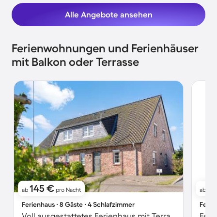
Alle Angebote ansehen
Ferienwohnungen und Ferienhäuser
mit Balkon oder Terrasse
145 €
8
ab
pro Nacht
ab
Ferienhaus ∙ 8 Gäste ∙ 4 Schlafzimmer
Ferie
Voll ausgestattetes Ferienhaus mit Terrasse und Garten
Feri