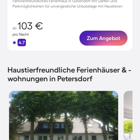
Familienfreundliches Ferienhaus in Gollendorf mit Garten und
Parkmöglichkeiten für unvergessliche Urlaubstage mit Haustieren
103 €
ab
pro Nacht
Zum Angebot
4.7
Haustierfreundliche Ferienhäuser & -
wohnungen in Petersdorf