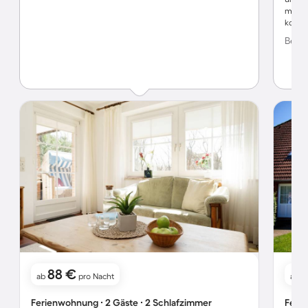
man fü
komme
Bewer
88 €
ab
pro Nacht
ab
Ferienwohnung ∙ 2 Gäste ∙ 2 Schlafzimmer
Ferie