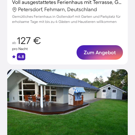
Voll ausgestattetes Ferienhaus mit Terrasse, Grill und Garten | Haustiere erlaubt
Petersdorf, Fehmarn, Deutschland
Gemütliches Ferienhaus in Gollendorf mit Garten und Parkplatz für
erholsame Tage mit bis zu 4 Gästen und Haustieren willkommen
127 €
ab
pro Nacht
Zum Angebot
4.8