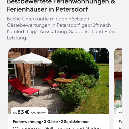
Bestbewertete Ferienwohnungen &
Ferienhäuser in Petersdorf
Buche Unterkünfte mit den höchsten
Gästebewertungen in Petersdorf, geprüft nach
Komfort, Lage, Ausstattung, Sauberkeit und Preis-
Leistung.
83 €
1
ab
pro Nacht
ab
Ferienwohnung ∙ 3 Gäste ∙ 2 Schlafzimmer
Ferie
Wohnung mit Grill, Terrasse und Garten