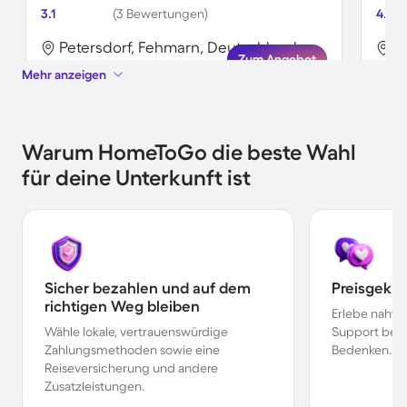
3.1
(3 Bewertungen)
4.9
Petersdorf, Fehmarn, Deutschland
P
Zum Angebot
Mehr anzeigen
Warum HomeToGo die beste Wahl
für deine Unterkunft ist
Sicher bezahlen und auf dem
Preisgekr
richtigen Weg bleiben
Erlebe nahtl
Wähle lokale, vertrauenswürdige
Support bei 
Zahlungsmethoden sowie eine
Bedenken.
Reiseversicherung und andere
Zusatzleistungen.