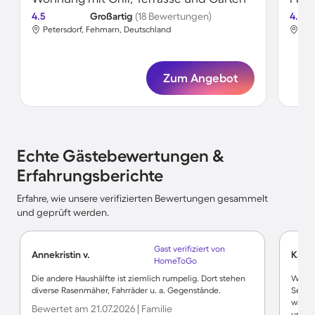
4.5
Großartig
(18 Bewertungen)
4.7
Petersdorf, Fehmarn, Deutschland
Pet
Zum Angebot
Echte Gästebewertungen &
Erfahrungsberichte
Erfahre, wie unsere verifizierten Bewertungen gesammelt
und geprüft werden.
Gast verifiziert von
Annekristin v.
Karin
HomeToGo
Die andere Haushälfte ist ziemlich rumpelig. Dort stehen
Wunde
diverse Rasenmäher, Fahrräder u. a. Gegenstände.
Sehr 
waren
Bewertet am 21.07.2026 | Familie
und ha