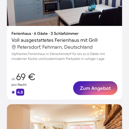
Ferienhaus ∙ 6 Gäste ∙ 3 Schlafzimmer
Voll ausgestattetes Ferienhaus mit Grill
Petersdorf, Fehmarn, Deutschland
Idyllisches Ferienhaus in Dänschendorf für bis zu 6 Gäste mit
moderner Küche und kostenlosem Parkplatz in ruhiger Lage
69 €
ab
pro Nacht
Zum Angebot
4.8