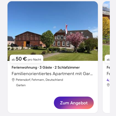
50 €
6
ab
pro Nacht
ab
Ferienwohnung ∙ 3 Gäste ∙ 2 Schlafzimmer
Ferie
Familienorientiertes Apartment mit Garten, Grill und Terrasse
Petersdorf, Fehmarn, Deutschland
4.1
Pet
Garten
Gar
Zum Angebot