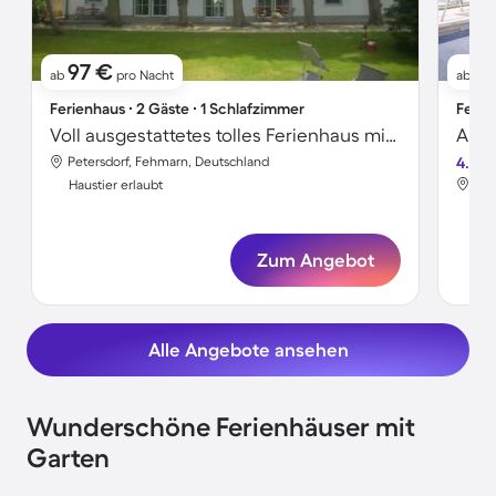
97 €
11
ab
pro Nacht
ab
Ferienhaus ∙ 2 Gäste ∙ 1 Schlafzimmer
Ferie
Voll ausgestattetes tolles Ferienhaus mit Terrasse | Haustierfreundlich
Apar
Petersdorf, Fehmarn, Deutschland
4.7
Pet
Haustier erlaubt
Hau
Zum Angebot
Alle Angebote ansehen
Wunderschöne Ferienhäuser mit
Garten