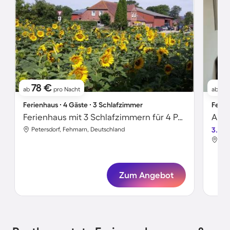
78 €
9
ab
pro Nacht
ab
Ferienhaus ∙ 4 Gäste ∙ 3 Schlafzimmer
Ferie
Ferienhaus mit 3 Schlafzimmern für 4 Personen
Apar
Petersdorf, Fehmarn, Deutschland
3.3
Pet
Zum Angebot