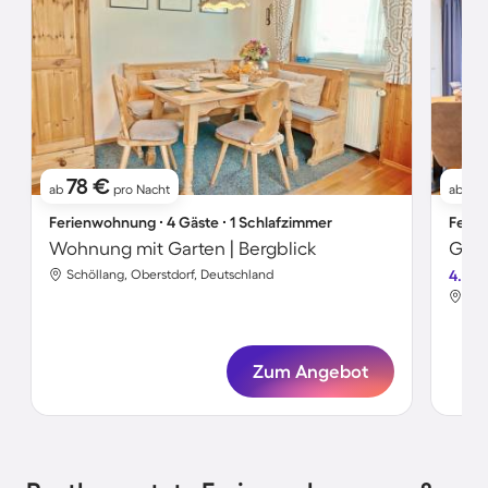
78 €
7
ab
pro Nacht
ab
Ferienwohnung ∙ 4 Gäste ∙ 1 Schlafzimmer
Ferie
Wohnung mit Garten | Bergblick
Gemü
Schöllang, Oberstdorf, Deutschland
4.0
Sch
Zum Angebot