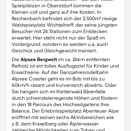
Spielplätzen in Oberstdorf kommen die
Kleinen voll und ganz auf ihre Kosten. In
Reichenbach befindet sich der 2.500m² riesige
Waldspielplatz Wichteltreff, der seine jüngsten
Besucher mit 26 Stationen zum Entdecken
erwartet. Hier steht nicht nur der Spaß im
Vordergrund, sondern es werden u.a. auch
Geschick und Gleichgewicht trainiert.
Die
Alpsee Bergwelt
im ca. 24km entfernten
Ratholz ist ein tolles Ausflugsziel für Kinder und
Erwachsene. Auf der Ganzjahresrodelbahn
Alpsee Coaster geht es im Bob mit bis zu
40km/h rasant und kurvenreich abwärts. Oder
Sie hangeln sich im Kletterwald Bärenfalle
durch schwindelerregende Höhen und fördern
in den 18 Parcours des Hochseilgartens Ihre
Balance. Der Erlebnisspielplatz Abenteuer Alpe
eröffnet mit seinen sechs Aktivbereichen wie
z.B. dem Kraxelberg oder Älplerwasser
zahlreiche Möglichkeiten zum Toben und