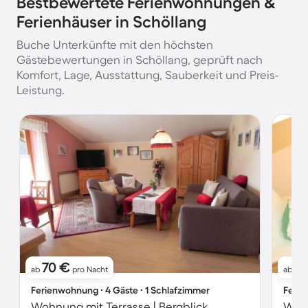
Bestbewertete Ferienwohnungen &
Ferienhäuser in Schöllang
Buche Unterkünfte mit den höchsten
Gästebewertungen in Schöllang, geprüft nach
Komfort, Lage, Ausstattung, Sauberkeit und Preis-
Leistung.
70 €
11
ab
pro Nacht
ab
Ferienwohnung ∙ 4 Gäste ∙ 1 Schlafzimmer
Ferie
Wohnung mit Terrasse | Bergblick
Wohn