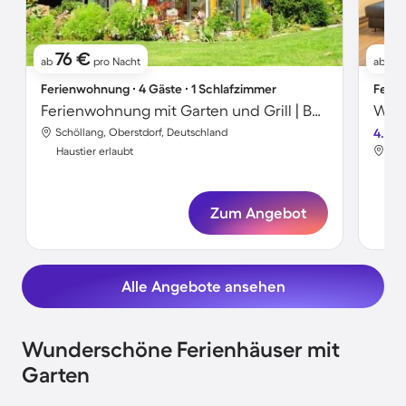
76 €
8
ab
pro Nacht
ab
Ferienwohnung ∙ 4 Gäste ∙ 1 Schlafzimmer
Ferie
Ferienwohnung mit Garten und Grill | Bergblick
Schöllang, Oberstdorf, Deutschland
4.8
Sch
Haustier erlaubt
Hau
Zum Angebot
Alle Angebote ansehen
Wunderschöne Ferienhäuser mit
Garten