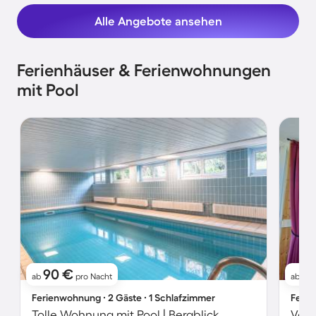
Alle Angebote ansehen
Ferienhäuser & Ferienwohnungen
mit Pool
90 €
4
ab
pro Nacht
ab
Ferienwohnung ∙ 2 Gäste ∙ 1 Schlafzimmer
Ferie
Tolle Wohnung mit Pool | Bergblick