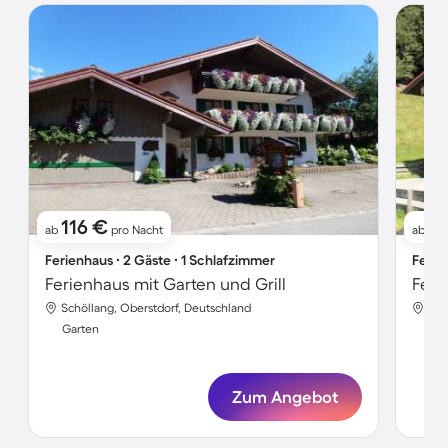
116 €
1
ab
pro Nacht
ab
Ferienhaus ∙ 2 Gäste ∙ 1 Schlafzimmer
Ferie
Ferienhaus mit Garten und Grill
Feri
Schöllang, Oberstdorf, Deutschland
Sch
Garten
Gar
Zum Angebot