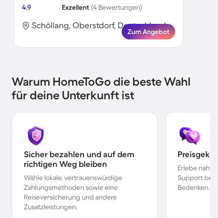
4.9
Exzellent
(4 Bewertungen)
Schöllang, Oberstdorf, Deutschland
Zum Angebot
Warum HomeToGo die beste Wahl
für deine Unterkunft ist
Sicher bezahlen und auf dem
Preisgekr
richtigen Weg bleiben
Erlebe nahtl
Wähle lokale, vertrauenswürdige
Support bei 
Zahlungsmethoden sowie eine
Bedenken.
Reiseversicherung und andere
Zusatzleistungen.