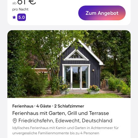
61 €
ab
pro Nacht
Zum Angebot
5.0
Ferienhaus ∙ 4 Gäste ∙ 2 Schlafzimmer
Ferienhaus mit Garten, Grill und Terrasse
Friedrichsfehn, Edewecht, Deutschland
Idyllisches Ferienhaus mit Kamin und Garten in Achternmeer für
unvergessliche Familienmomente bis zu 4 Personen