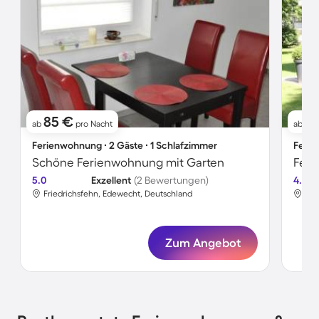
85 €
8
ab
pro Nacht
ab
Ferienwohnung ∙ 2 Gäste ∙ 1 Schlafzimmer
Ferie
Schöne Ferienwohnung mit Garten
Feri
5.0
Exzellent
(2 Bewertungen)
4.5
Friedrichsfehn, Edewecht, Deutschland
Fri
Zum Angebot