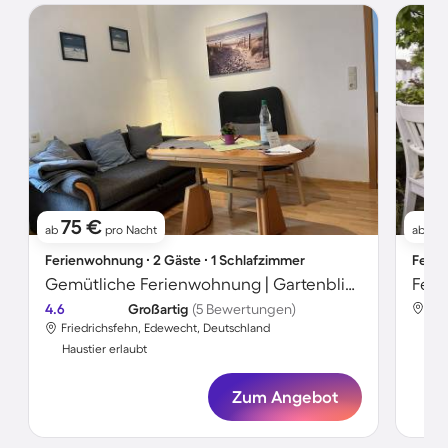
75 €
3
ab
pro Nacht
ab
Ferienwohnung ∙ 2 Gäste ∙ 1 Schlafzimmer
Ferie
Gemütliche Ferienwohnung | Gartenblick | Haustiere erlaubt
Feri
4.6
Großartig
(5 Bewertungen)
Fri
Friedrichsfehn, Edewecht, Deutschland
Hau
Haustier erlaubt
Zum Angebot