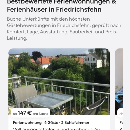
Bestbewertete Ferienwohnungen &
Ferienhäuser in Friedrichsfehn
Buche Unterkünfte mit den höchsten
Gästebewertungen in Friedrichsfehn, geprüft nach
Komfort, Lage, Ausstattung, Sauberkeit und Preis-
Leistung.
147 €
8
ab
pro Nacht
ab
Ferienwohnung ∙ 6 Gäste ∙ 3 Schlafzimmer
Ferie
Voll ausgestattetes wunderschönes Apartment | Stadtblick