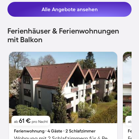
Alle Angebote ansehen
Ferienhäuser & Ferienwohnungen
mit Balkon
61 €
1
ab
pro Nacht
ab
Ferienwohnung ∙ 4 Gäste ∙ 2 Schlafzimmer
Ferie
Wohnung mit 2 Schlafzimmern für 4 Personen