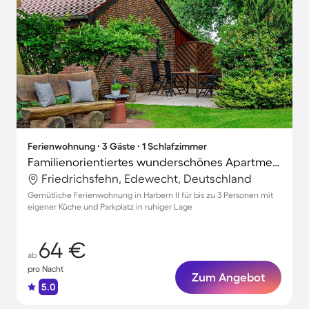
Ferienwohnung ∙ 3 Gäste ∙ 1 Schlafzimmer
Familienorientiertes wunderschönes Apartment mit Terrasse
Friedrichsfehn, Edewecht, Deutschland
Gemütliche Ferienwohnung in Harbern II für bis zu 3 Personen mit
eigener Küche und Parkplatz in ruhiger Lage
64 €
ab
pro Nacht
Zum Angebot
5.0