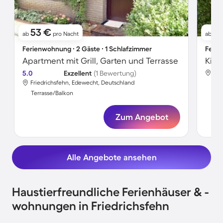
53 €
9
ab
pro Nacht
ab
Ferienwohnung ∙ 2 Gäste ∙ 1 Schlafzimmer
Ferie
Apartment mit Grill, Garten und Terrasse
5.0
Exzellent
(1 Bewertung)
Fri
Friedrichsfehn, Edewecht, Deutschland
Ter
Terrasse/Balkon
Zum Angebot
Alle Angebote ansehen
Haustierfreundliche Ferienhäuser & -
wohnungen in Friedrichsfehn