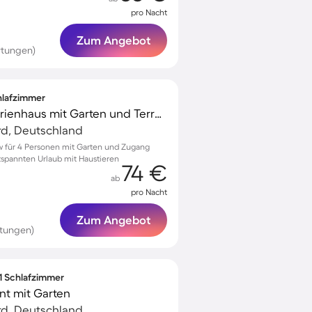
pro Nacht
Zum Angebot
rtungen)
chlafzimmer
Voll ausgestattetes Ferienhaus mit Garten und Terrasse | Haustierfreundlich
d, Deutschland
ow für 4 Personen mit Garten und Zugang
tspannten Urlaub mit Haustieren
74 €
ab
pro Nacht
Zum Angebot
tungen)
 1 Schlafzimmer
t mit Garten
d, Deutschland