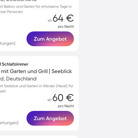
t Balkon und Garten für erholsame Tage in
 zwei Personen
64 €
ab
pro Nacht
Zum Angebot
rtungen)
 1 Schlafzimmer
t Garten und Grill | Seeblick
d, Deutschland
 Seeblick und Garten in Werder (Havel) für
weit
60 €
ab
pro Nacht
Zum Angebot
ertungen)