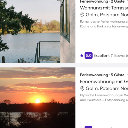
Ferienwohnung ∙ 2 Gäste ∙
Wohnung mit Terrass
Golm, Potsdam Nor
Romantische Ferienwohnung am 
Küche und Parkplatz für unverg
5.0
Exzellent
(1 Bewert
Ferienwohnung ∙ 5 Gäste ∙
Golm, Potsdam Nor
Idyllische Ferienwohnung in We
und Haustiere – Entspannung am