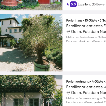
5.0
Exzellent
(15 Bewe
Ferienhaus ∙ 10 Gäste ∙ 5 
Golm, Potsdam Nor
Idyllisches Ferienhaus in Gelto
Personen direkt am Wasser mit
Ferienwohnung ∙ 4 Gäste ∙
Golm, Potsdam Nor
Idyllische Ferienwohnung in G
Haustiere am Wasser, perfekt f