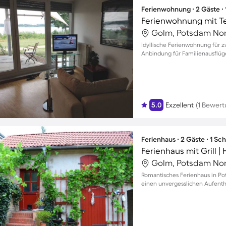
Ferienwohnung ∙ 2 Gäste ∙
Ferienwohnung mit Ter
Golm, Potsdam Nor
Idyllische Ferienwohnung für z
Anbindung für Familienausflüg
5.0
Exzellent
(1 Bewert
Ferienhaus ∙ 2 Gäste ∙ 1 Sc
Ferienhaus mit Grill |
Golm, Potsdam Nor
Romantisches Ferienhaus in Po
einen unvergesslichen Aufenth