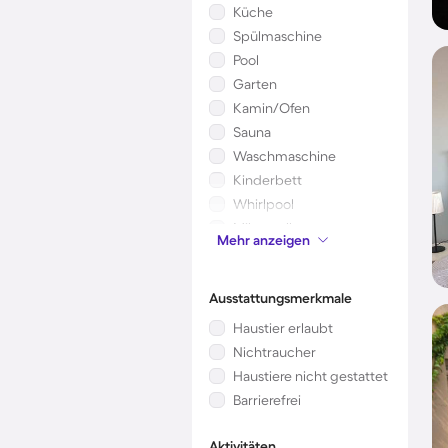
Küche
Spülmaschine
Pool
Garten
Kamin/Ofen
Sauna
Waschmaschine
Kinderbett
Whirlpool
Mikrowelle
Mehr anzeigen
Klimaanlage
Ausstattungsmerkmale
Haustier erlaubt
Nichtraucher
Haustiere nicht gestattet
Barrierefrei
Aktivitäten