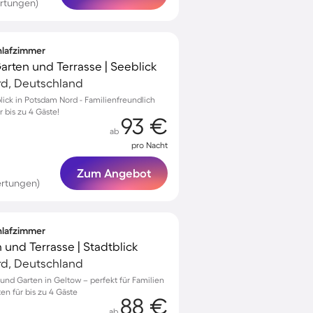
ertungen)
chlafzimmer
Garten und Terrasse | Seeblick
d, Deutschland
lick in Potsdam Nord - Familienfreundlich
r bis zu 4 Gäste!
93 €
ab
pro Nacht
Zum Angebot
ertungen)
chlafzimmer
 und Terrasse | Stadtblick
d, Deutschland
 und Garten in Geltow – perfekt für Familien
n für bis zu 4 Gäste
88 €
ab