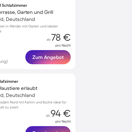
 1 Schlafzimmer
rasse, Garten und Grill
d, Deutschland
wei in Werder mit Garten und idealer
e
78 €
ab
pro Nacht
Zum Angebot
ung)
hlafzimmer
 Haustiere erlaubt
d, Deutschland
tsdam Nord mit Kamin und Küche ideal für
alt zu zweit
94 €
ab
pro Nacht