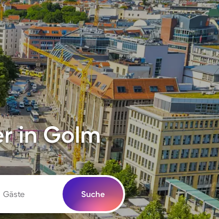
r in Golm
Gäste
Suche