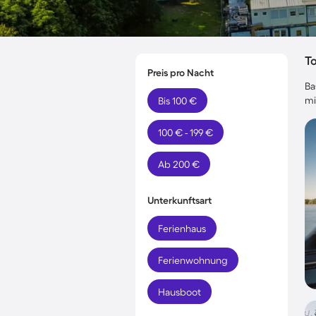
T
Preis pro Nacht
Ba
mi
Bis 100 €
100 € - 199 €
Ab 200 €
Unterkunftsart
Ferienhaus
Ferienwohnung
Hausboot