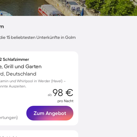
lm
die 15 beliebtesten Unterkünfte in Golm
 2 Schlafzimmer
 Grill und Garten
d, Deutschland
Kamin und Whirlpool in Werder (Havel) –
annte Auszeiten.
98 €
ab
pro Nacht
Zum Angebot
ertungen)