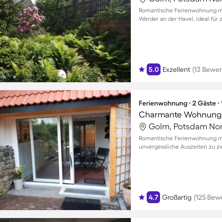
Romantische Ferienwohnung mi
Werder an der Havel, ideal für
5.0
Exzellent
(13 Bewe
Ferienwohnung ∙ 2 Gäste ∙
Charmante Wohnung mi
Golm, Potsdam Nor
Romantische Ferienwohnung mit
unvergessliche Auszeiten zu z
4.7
Großartig
(125 Bew