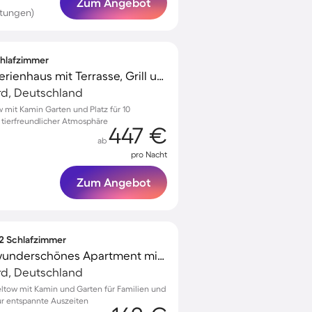
Zum Angebot
rtungen)
Schlafzimmer
Familienorientiertes Ferienhaus mit Terrasse, Grill und Garten | Hunde erlaubt
d, Deutschland
w mit Kamin Garten und Platz für 10
 tierfreundlicher Atmosphäre
447 €
ab
pro Nacht
Zum Angebot
 2 Schlafzimmer
Familienorientiertes wunderschönes Apartment mit Garten, Grill und Terrasse | Haustierfreundlich
d, Deutschland
eltow mit Kamin und Garten für Familien und
ür entspannte Auszeiten