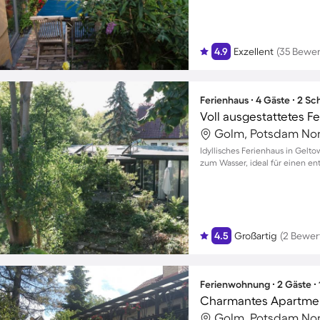
4.9
Exzellent
(35 Bewe
Ferienhaus ∙ 4 Gäste ∙ 2 S
Golm, Potsdam Nor
Idyllisches Ferienhaus in Gelt
zum Wasser, ideal für einen en
4.5
Großartig
(2 Bewer
Ferienwohnung ∙ 2 Gäste ∙
Charmantes Apartmen
Golm, Potsdam Nor