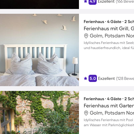
4.9
Exzellent
(166 Bew
Ferienhaus ∙ 4 Gäste ∙ 2 S
Ferienhaus mit Grill, 
Golm, Potsdam Nor
Idyllisches Ferienhaus mit Seeb
und haustierfreundlich, ideal fü
5.0
Exzellent
(128 Bew
Ferienhaus ∙ 4 Gäste ∙ 2 S
Ferienhaus mit Garten
Golm, Potsdam Nor
Idyllisches Ferienhaus mit Pool
am Wasser mit Parkmöglichkeite