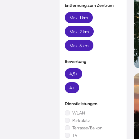
Entfernung zum Zentrum
Max. 1 km
Max. 2 km
Max. 5 km
Bewertung
4,5+
4+
Dienstleistungen
WLAN
Parkplatz
Terrasse/Balkon
TV