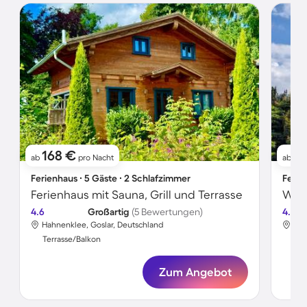
168 €
17
ab
pro Nacht
ab
Ferienhaus ∙ 5 Gäste ∙ 2 Schlafzimmer
Ferie
Ferienhaus mit Sauna, Grill und Terrasse
4.6
Großartig
(5 Bewertungen)
4.5
Hahnenklee, Goslar, Deutschland
Hah
Terrasse/Balkon
Ter
Zum Angebot