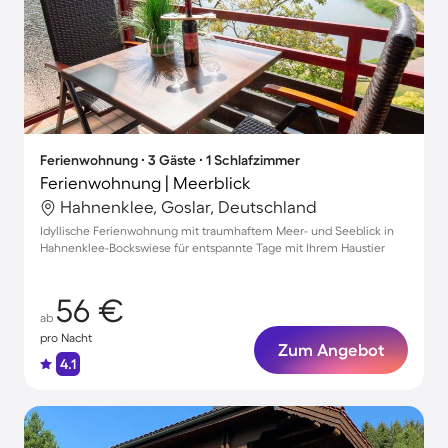
Ferienwohnung ∙ 3 Gäste ∙ 1 Schlafzimmer
Ferienwohnung | Meerblick
Hahnenklee, Goslar, Deutschland
Idyllische Ferienwohnung mit traumhaftem Meer- und Seeblick in
Hahnenklee-Bockswiese für entspannte Tage mit Ihrem Haustier
56 €
ab
pro Nacht
Zum Angebot
4.1