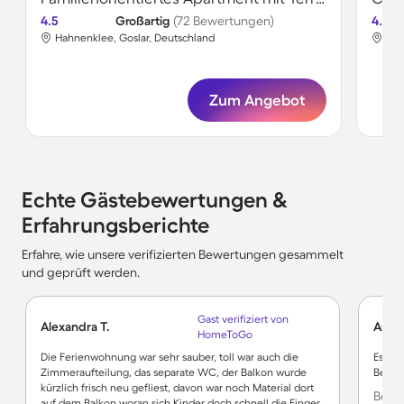
4.5
Großartig
(72 Bewertungen)
4.5
Hahnenklee, Goslar, Deutschland
Hah
Zum Angebot
Echte Gästebewertungen &
Erfahrungsberichte
Erfahre, wie unsere verifizierten Bewertungen gesammelt
und geprüft werden.
Gast verifiziert von
Alexandra T.
Andr
HomeToGo
Die Ferienwohnung war sehr sauber, toll war auch die
Es war
Zimmeraufteilung, das separate WC, der Balkon wurde
Betre
kürzlich frisch neu gefliest, davon war noch Material dort
Bewer
auf dem Balkon woran sich Kinder doch schnell die Finger