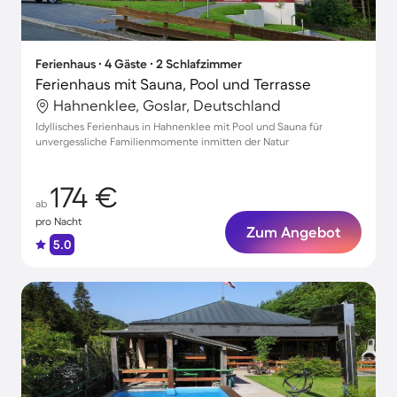
Ferienhaus ∙ 4 Gäste ∙ 2 Schlafzimmer
Ferienhaus mit Sauna, Pool und Terrasse
Hahnenklee, Goslar, Deutschland
Idyllisches Ferienhaus in Hahnenklee mit Pool und Sauna für
unvergessliche Familienmomente inmitten der Natur
174 €
ab
pro Nacht
Zum Angebot
5.0