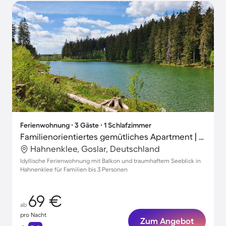
Ferienwohnung ∙ 3 Gäste ∙ 1 Schlafzimmer
Familienorientiertes gemütliches Apartment | Seeblick
Hahnenklee, Goslar, Deutschland
Idyllische Ferienwohnung mit Balkon und traumhaftem Seeblick in
Hahnenklee für Familien bis 3 Personen
69 €
ab
pro Nacht
Zum Angebot