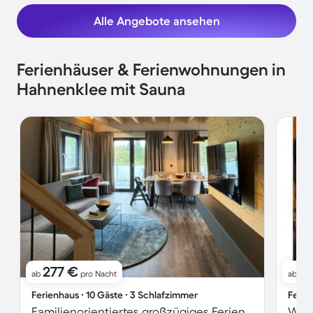
Alle Angebote ansehen
Ferienhäuser & Ferienwohnungen in
Hahnenklee mit Sauna
277 €
2
ab
pro Nacht
ab
Ferienhaus ∙ 10 Gäste ∙ 3 Schlafzimmer
Ferie
Familienorientiertes großzügiges Ferienhaus mit Sauna, Terrasse und Garten | Perfekt für die Arbeit von Zuhause | Hunde erlaubt