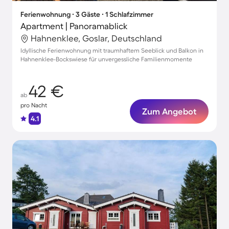
Ferienwohnung ∙ 3 Gäste ∙ 1 Schlafzimmer
Apartment | Panoramablick
Hahnenklee, Goslar, Deutschland
Idyllische Ferienwohnung mit traumhaftem Seeblick und Balkon in
Hahnenklee-Bockswiese für unvergessliche Familienmomente
42 €
ab
pro Nacht
Zum Angebot
4.1