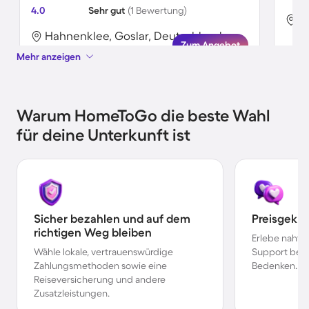
4.0
Sehr gut
(1 Bewertung)
H
Hahnenklee, Goslar, Deutschland
Zum Angebot
Mehr anzeigen
Warum HomeToGo die beste Wahl
für deine Unterkunft ist
Sicher bezahlen und auf dem
Preisgekr
richtigen Weg bleiben
Erlebe nahtl
Wähle lokale, vertrauenswürdige
Support bei 
Zahlungsmethoden sowie eine
Bedenken.
Reiseversicherung und andere
Zusatzleistungen.