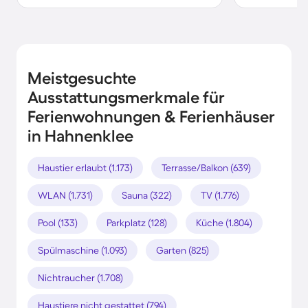
Meistgesuchte
Ausstattungsmerkmale für
Ferienwohnungen & Ferienhäuser
in Hahnenklee
Haustier erlaubt (1.173)
Terrasse/Balkon (639)
WLAN (1.731)
Sauna (322)
TV (1.776)
Pool (133)
Parkplatz (128)
Küche (1.804)
Spülmaschine (1.093)
Garten (825)
Nichtraucher (1.708)
Haustiere nicht gestattet (794)