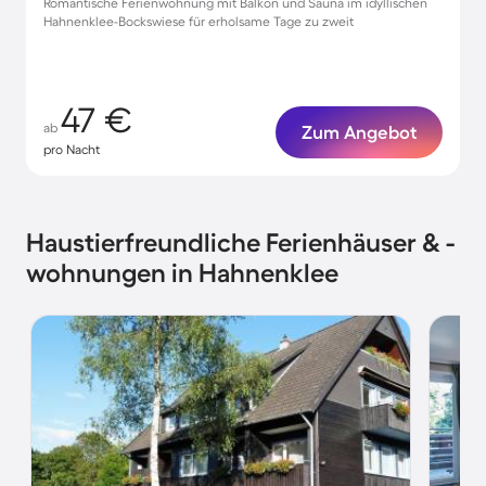
Romantische Ferienwohnung mit Balkon und Sauna im idyllischen
Hahnenklee-Bockswiese für erholsame Tage zu zweit
47 €
ab
Zum Angebot
pro Nacht
Haustierfreundliche Ferienhäuser & -
wohnungen in Hahnenklee