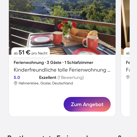
51 €
5
ab
pro Nacht
ab
Ferienwohnung ∙ 3 Gäste ∙ 1 Schlafzimmer
Ferie
Kinderfreundliche tolle Ferienwohnung | Skifahren in der Nähe
5.0
Exzellent
(1 Bewertung)
Hah
Hahnenklee, Goslar, Deutschland
Zum Angebot