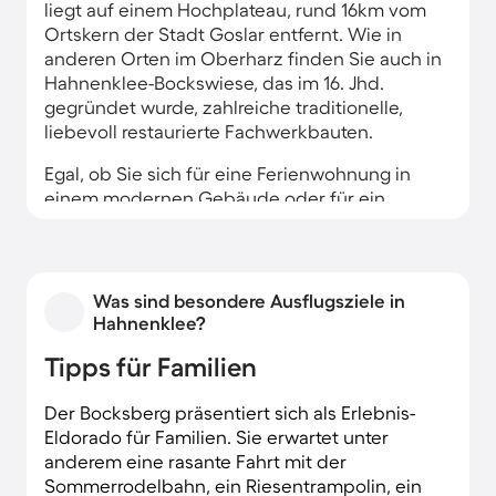
liegt auf einem Hochplateau, rund 16km vom
Ortskern der Stadt Goslar entfernt. Wie in
anderen Orten im Oberharz finden Sie auch in
Hahnenklee-Bockswiese, das im 16. Jhd.
gegründet wurde, zahlreiche traditionelle,
liebevoll restaurierte Fachwerkbauten.
Egal, ob Sie sich für eine Ferienwohnung in
einem modernen Gebäude oder für ein
historisches Ferienhaus mit Holzfassade
entscheiden – immer können Sie sich auf
Harzer Gastfreundschaft und eine komfortable
Einrichtung freuen. Dank der idealen Lage sind
Was sind besondere Ausflugsziele in
Ausflugsziele wie das Bergwerksmuseum in
Hahnenklee?
Clausthal-Zellerfeld oder das Weltkulturerbe
Tipps für Familien
Rammelsberg leicht zu erreichen.
Der Bocksberg präsentiert sich als Erlebnis-
Eldorado für Familien. Sie erwartet unter
anderem eine rasante Fahrt mit der
Sommerrodelbahn, ein Riesentrampolin, ein