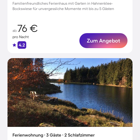
Familienfreundliches Ferienhaus mit Garten in Hahnenklee-
Bockswiese für unvergessliche Momente mit bis zu 5 Gästen
76 €
ab
pro Nacht
Zum Angebot
4.2
Ferienwohnung ∙ 3 Gäste ∙ 2 Schlafzimmer