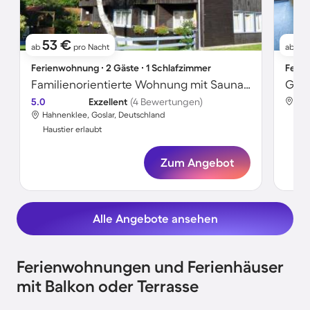
53 €
6
ab
pro Nacht
ab
Ferienwohnung ∙ 2 Gäste ∙ 1 Schlafzimmer
Ferie
Familienorientierte Wohnung mit Sauna, Garten und Grill | Skifahren in der Nähe | Haustierfreundlich
5.0
Exzellent
(4 Bewertungen)
Hah
Hahnenklee, Goslar, Deutschland
Hau
Haustier erlaubt
Zum Angebot
Alle Angebote ansehen
Ferienwohnungen und Ferienhäuser
mit Balkon oder Terrasse