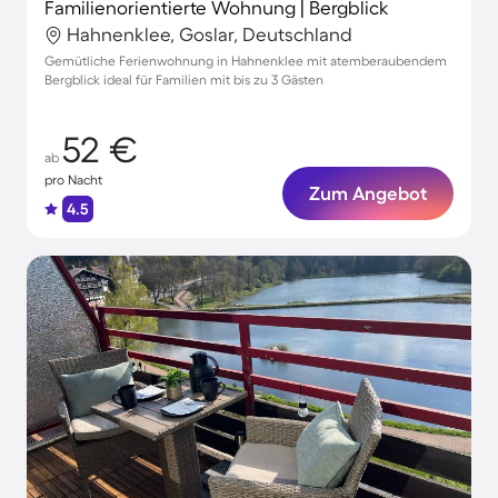
Familienorientierte Wohnung | Bergblick
Hahnenklee, Goslar, Deutschland
Gemütliche Ferienwohnung in Hahnenklee mit atemberaubendem
Bergblick ideal für Familien mit bis zu 3 Gästen
52 €
ab
pro Nacht
Zum Angebot
4.5