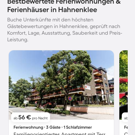
Bestbewertete Ferienwohnungen &
Ferienhäuser in Hahnenklee
Buche Unterkünfte mit den höchsten
Gästebewertungen in Hahnenklee, geprüft nach
Komfort, Lage, Ausstattung, Sauberkeit und Preis-
Leistung.
56 €
6
ab
pro Nacht
ab
Ferienwohnung ∙ 3 Gäste ∙ 1 Schlafzimmer
Ferie
Familienorientiertes Apartment mit Terrasse | Seeblick | Nah am Skifahren