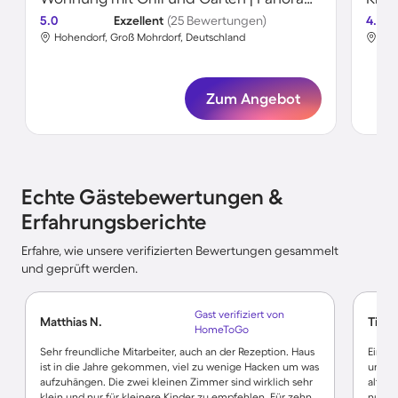
5.0
Exzellent
(25 Bewertungen)
4.7
Hohendorf, Groß Mohrdorf, Deutschland
Hoh
Zum Angebot
Echte Gästebewertungen &
Erfahrungsberichte
Erfahre, wie unsere verifizierten Bewertungen gesammelt
und geprüft werden.
Gast verifiziert von
Matthias N.
Tim H
HomeToGo
Sehr freundliche Mitarbeiter, auch an der Rezeption. Haus
Ein zu
ist in die Jahre gekommen, viel zu wenige Hacken um was
und sa
aufzuhängen. Die zwei kleinen Zimmer sind wirklich sehr
alters
klein und nur für kleinere Kinder zu empfehlen. Für zehn
nur zu