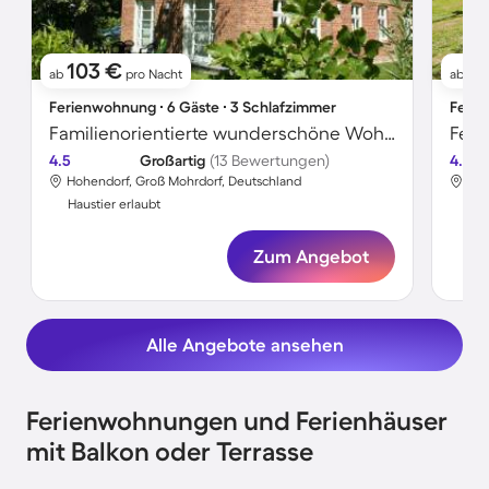
103 €
16
ab
pro Nacht
ab
Ferienwohnung ∙ 6 Gäste ∙ 3 Schlafzimmer
Ferie
Familienorientierte wunderschöne Wohnung mit Garten und Grill | Haustiere erlaubt
4.5
Großartig
(13 Bewertungen)
4.2
Hohendorf, Groß Mohrdorf, Deutschland
Hoh
Haustier erlaubt
Hau
Zum Angebot
Alle Angebote ansehen
Ferienwohnungen und Ferienhäuser
mit Balkon oder Terrasse