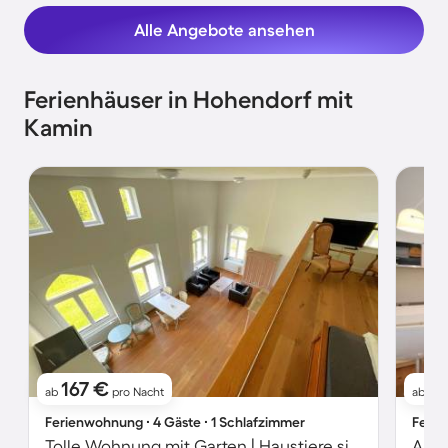
Alle Angebote ansehen
Ferienhäuser in Hohendorf mit
Kamin
167 €
11
ab
pro Nacht
ab
Ferienwohnung ∙ 4 Gäste ∙ 1 Schlafzimmer
Ferie
Tolle Wohnung mit Garten | Haustiere sind willkommen
Apar