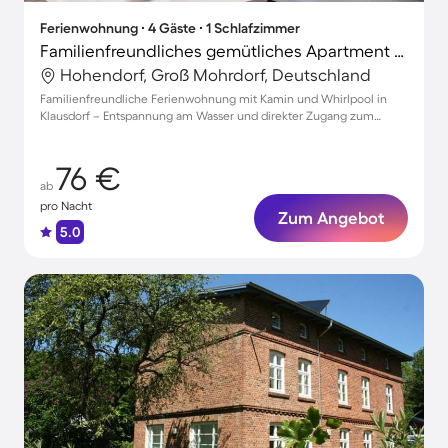
Ferienwohnung ∙ 4 Gäste ∙ 1 Schlafzimmer
Familienfreundliches gemütliches Apartment mit Terrasse, Garten und Grill | Naturblick | Perfekt für die Arbeit von Zuhause
Hohendorf, Groß Mohrdorf, Deutschland
Familienfreundliche Ferienwohnung mit Kamin und Whirlpool in
Klausdorf – Entspannung am Wasser und direkter Zugang zum
Strand!
76 €
ab
pro Nacht
Zum Angebot
5.0