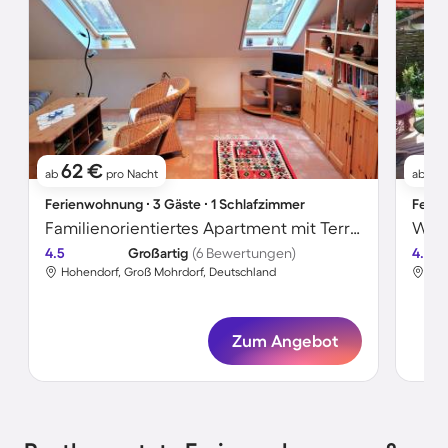
62 €
5
ab
pro Nacht
ab
Ferienwohnung ∙ 3 Gäste ∙ 1 Schlafzimmer
Ferie
Familienorientiertes Apartment mit Terrasse, Garten und Grill
Wohn
4.5
Großartig
(6 Bewertungen)
4.7
Hohendorf, Groß Mohrdorf, Deutschland
Hoh
Zum Angebot