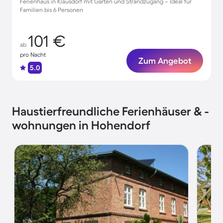
Ferienhaus in Klausdorf mit Garten und Strandzugang – Ideal für
Familien bis 6 Personen
101 €
ab
pro Nacht
Zum Angebot
5.0
Haustierfreundliche Ferienhäuser & -
wohnungen in Hohendorf