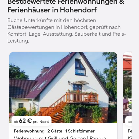
Bestbewertete Ferienwohnungen &
Ferienhäuser in Hohendorf
Buche Unterkünfte mit den höchsten
Gästebewertungen in Hohendorf, geprüft nach
Komfort, Lage, Ausstattung, Sauberkeit und Preis-
Leistung.
62 €
5
ab
pro Nacht
ab
Ferienwohnung ∙ 2 Gäste ∙ 1 Schlafzimmer
Ferie
Wohnung mit Grill und Garten | Panoramablick