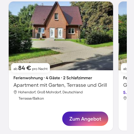
84 €
6
ab
pro Nacht
ab
Ferienwohnung ∙ 4 Gäste ∙ 2 Schlafzimmer
Ferie
Apartment mit Garten, Terrasse und Grill
Hohendorf, Groß Mohrdorf, Deutschland
5.0
Hoh
Terrasse/Balkon
Ter
Zum Angebot