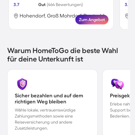
3.7
Gut
(464 Bewertungen)
3.7
Hohendorf, Groß Mohrdorf, Deutschland
Zum Angebot
Warum HomeToGo die beste Wahl
für deine Unterkunft ist
Sicher bezahlen und auf dem
Preisgekr
richtigen Weg bleiben
Erlebe nahtl
Wähle lokale, vertrauenswürdige
Support bei 
Zahlungsmethoden sowie eine
Bedenken.
Reiseversicherung und andere
Zusatzleistungen.