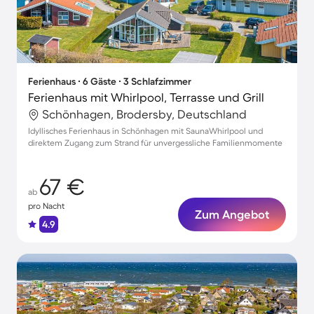
Ferienhaus ∙ 6 Gäste ∙ 3 Schlafzimmer
Ferienhaus mit Whirlpool, Terrasse und Grill
Schönhagen, Brodersby, Deutschland
Idyllisches Ferienhaus in Schönhagen mit SaunaWhirlpool und
direktem Zugang zum Strand für unvergessliche Familienmomente
67 €
ab
pro Nacht
Zum Angebot
4.9