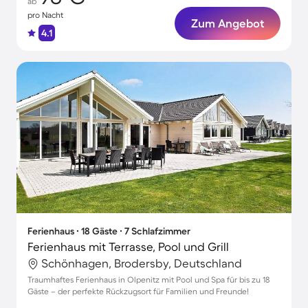
ab
pro Nacht
Zum Angebot
4.1
Ferienhaus ∙ 18 Gäste ∙ 7 Schlafzimmer
Ferienhaus mit Terrasse, Pool und Grill
Schönhagen, Brodersby, Deutschland
Traumhaftes Ferienhaus in Olpenitz mit Pool und Spa für bis zu 18
Gäste – der perfekte Rückzugsort für Familien und Freunde!