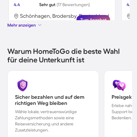
4.4
Sehr gut
(17 Bewertungen)
4.3
Schönhagen, Brodersby, Deutschland
S
Zum Angebot
Mehr anzeigen
Warum HomeToGo die beste Wahl
für deine Unterkunft ist
Sicher bezahlen und auf dem
Preisgekr
richtigen Weg bleiben
Erlebe nahtl
Wähle lokale, vertrauenswürdige
Support bei 
Zahlungsmethoden sowie eine
Bedenken.
Reiseversicherung und andere
Zusatzleistungen.