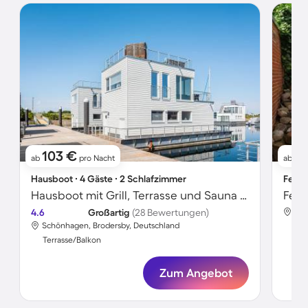
103 €
9
ab
pro Nacht
ab
Hausboot ∙ 4 Gäste ∙ 2 Schlafzimmer
Ferie
Hausboot mit Grill, Terrasse und Sauna | Meerblick
Feri
4.6
Großartig
(28 Bewertungen)
Sch
Schönhagen, Brodersby, Deutschland
Ter
Terrasse/Balkon
Zum Angebot