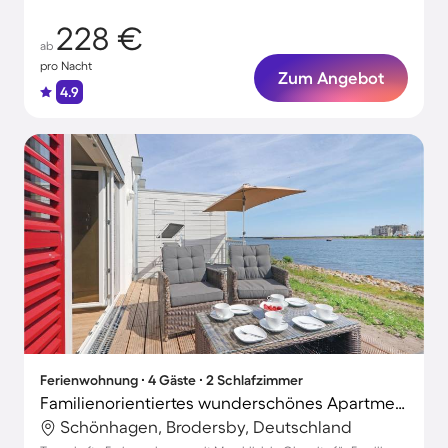
228 €
ab
pro Nacht
Zum Angebot
4.9
Ferienwohnung ∙ 4 Gäste ∙ 2 Schlafzimmer
Familienorientiertes wunderschönes Apartment mit Terrasse, Whirlpool und Sauna | Meerblick | Strand in der Nähe | Hunde erlaubt
Schönhagen, Brodersby, Deutschland