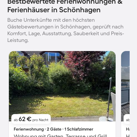
Bestbewertete Ferienwohnungen &
Ferienhäuser in Schönhagen
Buche Unterkünfte mit den höchsten
Gästebewertungen in Schönhagen, geprüft nach
Komfort, Lage, Ausstattung, Sauberkeit und Preis-
Leistung.
62 €
1
ab
pro Nacht
ab
Ferienwohnung ∙ 2 Gäste ∙ 1 Schlafzimmer
Hausb
Wohnung mit Garten, Terrasse und Grill | Naturblick