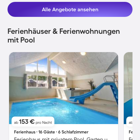
Alle Angebote ansehen
Ferienhäuser & Ferienwohnungen
mit Pool
153 €
2
ab
pro Nacht
ab
Ferienhaus ∙ 16 Gäste ∙ 6 Schlafzimmer
Ferie
Ferienhaus mit privatem Pool, Garten und Terrasse