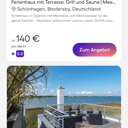
Ferienhaus mit Terrasse, Grill und Sauna | Meerblick
Schönhagen, Brodersby, Deutschland
Ferienhaus in Olpenitz mit Meerblick und Wellnessoase für die
ganze Familie – Haustiere willkommen und nur einen Schritt zum
Strand!
140 €
ab
pro Nacht
Zum Angebot
5.0