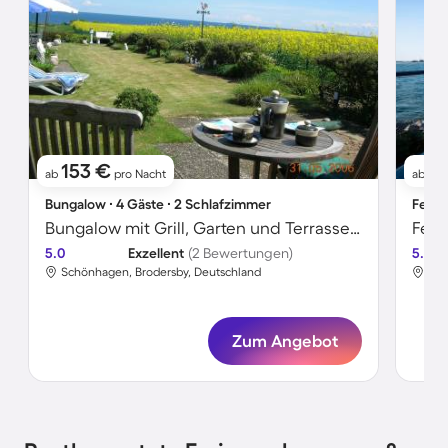
153 €
1
ab
pro Nacht
ab
Bungalow ∙ 4 Gäste ∙ 2 Schlafzimmer
Ferie
Bungalow mit Grill, Garten und Terrasse | Gartenblick
5.0
Exzellent
(2 Bewertungen)
5.0
Schönhagen, Brodersby, Deutschland
Sch
Zum Angebot