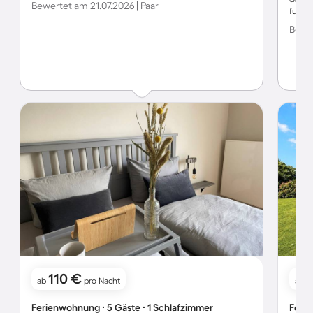
Bewertet am 21.07.2026 | Paar
fußläu
Bewer
110 €
ab
pro Nacht
ab
Ferienwohnung ∙ 5 Gäste ∙ 1 Schlafzimmer
Ferie