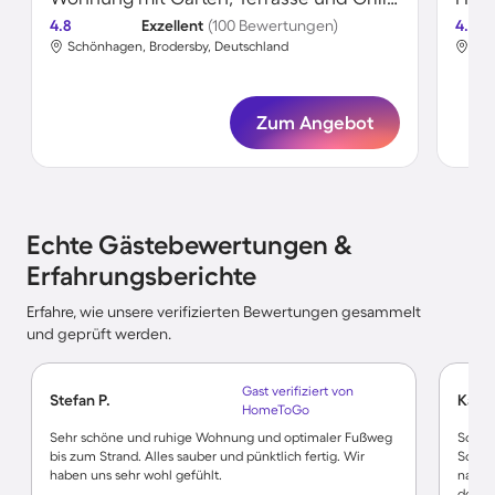
4.8
Exzellent
(100 Bewertungen)
4.7
Schönhagen, Brodersby, Deutschland
Sch
Zum Angebot
Echte Gästebewertungen &
Erfahrungsberichte
Erfahre, wie unsere verifizierten Bewertungen gesammelt
und geprüft werden.
Gast verifiziert von
Stefan P.
Kathr
HomeToGo
Sehr schöne und ruhige Wohnung und optimaler Fußweg
Schön
bis zum Strand. Alles sauber und pünktlich fertig. Wir
Schöne
haben uns sehr wohl gefühlt.
nah an
dort g