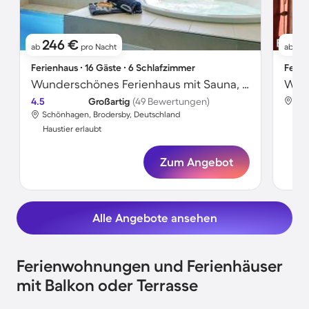
246 €
6
ab
pro Nacht
ab
Ferienhaus ∙ 16 Gäste ∙ 6 Schlafzimmer
Ferie
Wunderschönes Ferienhaus mit Sauna, Terrasse und Whirlpool | Hunde erlaubt
4.5
Großartig
(49 Bewertungen)
Sch
Schönhagen, Brodersby, Deutschland
Hau
Haustier erlaubt
Zum Angebot
Alle Angebote ansehen
Ferienwohnungen und Ferienhäuser
mit Balkon oder Terrasse