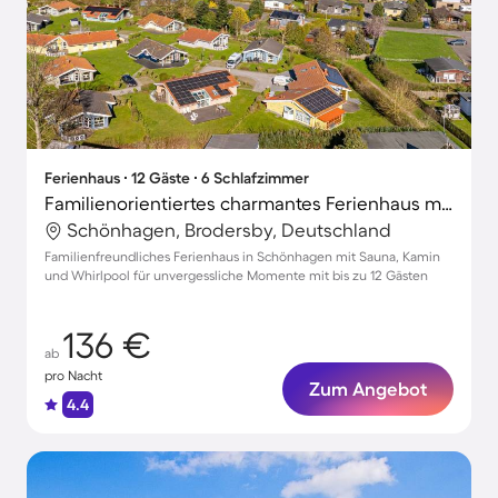
Ferienhaus ∙ 12 Gäste ∙ 6 Schlafzimmer
Familienorientiertes charmantes Ferienhaus mit Sauna, Whirlpool und Grill | Neben dem Strand | Haustierfreundlich
Schönhagen, Brodersby, Deutschland
Familienfreundliches Ferienhaus in Schönhagen mit Sauna, Kamin
und Whirlpool für unvergessliche Momente mit bis zu 12 Gästen
136 €
ab
pro Nacht
Zum Angebot
4.4