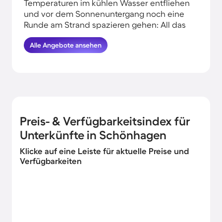
Temperaturen im kühlen Wasser entfliehen
und vor dem Sonnenuntergang noch eine
Runde am Strand spazieren gehen: All das
kannst du erleben, wenn du deinen Urlaub
Alle Angebote ansehen
in Strandnähe in Schönhagen verbringst.
HomeToGo hat für euch die besten
Angebote herausgesucht. Buche hier die
schönsten Ferienwohnungen und
Ferienhäuser in der Nähe von der Küste in
Schönhagen und komme garantiert erholt
und munter wieder nachhause.
Preis- & Verfügbarkeitsindex für
Unterkünfte in Schönhagen
Klicke auf eine Leiste für aktuelle Preise und
Verfügbarkeiten