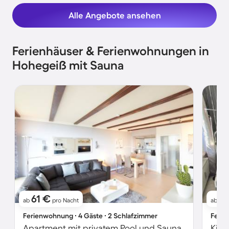
Alle Angebote ansehen
Ferienhäuser & Ferienwohnungen in
Hohegeiß mit Sauna
61 €
6
ab
pro Nacht
ab
Ferienwohnung ∙ 4 Gäste ∙ 2 Schlafzimmer
Ferie
Apartment mit privatem Pool und Sauna