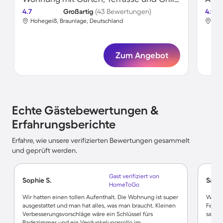
4.7
Großartig
(43 Bewertungen)
4.9
Hohegeiß, Braunlage, Deutschland
Hoh
Zum Angebot
Echte Gästebewertungen &
Erfahrungsberichte
Erfahre, wie unsere verifizierten Bewertungen gesammelt
und geprüft werden.
Gast verifiziert von
Sophie S.
Sandr
HomeToGo
Wir hatten einen tollen Aufenthalt. Die Wohnung ist super
Wir wa
ausgestattet und man hat alles, was man braucht. Kleinen
Ferien
Verbesserungsvorschläge wäre ein Schlüssel fürs
sauber
Badezimmer und ein Verdunkelungsrollo im