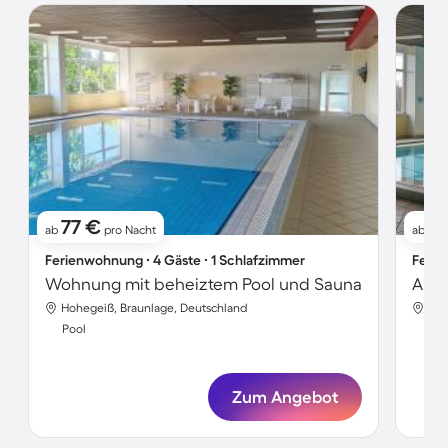
77 €
1.
ab
pro Nacht
ab
Ferienwohnung ∙ 4 Gäste ∙ 1 Schlafzimmer
Ferie
Wohnung mit beheiztem Pool und Sauna
Hohegeiß, Braunlage, Deutschland
Hoh
Pool
Poo
Zum Angebot