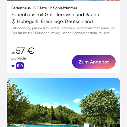
Ferienhaus ∙ 5 Gäste ∙ 2 Schlafzimmer
Ferienhaus mit Grill, Terrasse und Sauna
Hohegeiß, Braunlage, Deutschland
Entspannung pur im familienfreundlichen Ferienhaus mit Sauna und
Spa für bis zu 5 Personen im idyllischen Benneckenstein im Harz
57 €
ab
pro Nacht
Zum Angebot
5.0