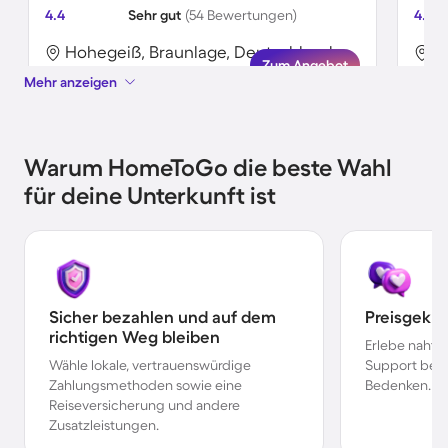
4.4
Sehr gut
(54 Bewertungen)
4.0
Hohegeiß, Braunlage, Deutschland
H
Zum Angebot
Mehr anzeigen
Warum HomeToGo die beste Wahl
für deine Unterkunft ist
Sicher bezahlen und auf dem
Preisgekr
richtigen Weg bleiben
Erlebe nahtl
Wähle lokale, vertrauenswürdige
Support bei 
Zahlungsmethoden sowie eine
Bedenken.
Reiseversicherung und andere
Zusatzleistungen.