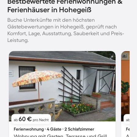
Bestbewertete Ferienwohnungen &
Ferienhäuser in Hohegeiß
Buche Unterkünfte mit den höchsten
Gästebewertungen in Hohegeiß, geprüft nach
Komfort, Lage, Ausstattung, Sauberkeit und Preis-
Leistung.
60 €
6
ab
pro Nacht
ab
Ferienwohnung ∙ 4 Gäste ∙ 2 Schlafzimmer
Ferie
Wohnung mit Garten, Terrasse und Grill | Bergblick