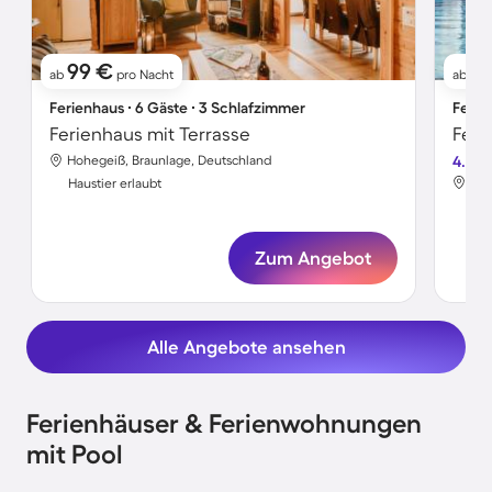
99 €
8
ab
pro Nacht
ab
Ferienhaus ∙ 6 Gäste ∙ 3 Schlafzimmer
Ferie
Ferienhaus mit Terrasse
Hohegeiß, Braunlage, Deutschland
4.0
Hoh
Haustier erlaubt
Hau
Zum Angebot
Alle Angebote ansehen
Ferienhäuser & Ferienwohnungen
mit Pool