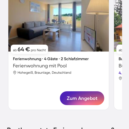
64 €
4
ab
pro Nacht
ab
Ferienwohnung ∙ 4 Gäste ∙ 2 Schlafzimmer
Bunga
Ferienwohnung mit Pool
Hohegeiß, Braunlage, Deutschland
4.3
Hoh
Zum Angebot