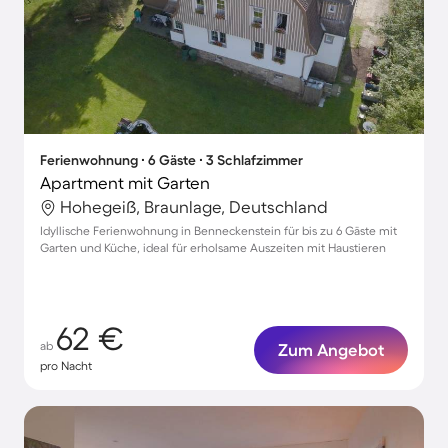
Ferienwohnung ∙ 6 Gäste ∙ 3 Schlafzimmer
Apartment mit Garten
Hohegeiß, Braunlage, Deutschland
Idyllische Ferienwohnung in Benneckenstein für bis zu 6 Gäste mit
Garten und Küche, ideal für erholsame Auszeiten mit Haustieren
62 €
ab
Zum Angebot
pro Nacht