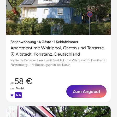
Ferienwohnung ∙ 4 Gäste ∙ 1 Schlafzimmer
Apartment mit Whirlpool, Garten und Terrasse | Seeblick | Perfekt für die Arbeit von Zuhause
Altstadt, Konstanz, Deutschland
Idyllische Ferienwohnung mit Seeblick und Whirlpool für Familien in
Fürstenberg – Ihr Rückzugsort in der Natur
58 €
ab
pro Nacht
Zum Angebot
4.4