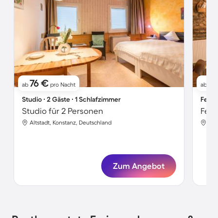
76 €
9
ab
pro Nacht
ab
Studio ∙ 2 Gäste ∙ 1 Schlafzimmer
Ferie
Studio für 2 Personen
Altstadt, Konstanz, Deutschland
Alt
Zum Angebot