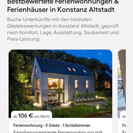
Bestbewertete Ferienwohnungen &
Ferienhäuser in Konstanz Altstadt
Buche Unterkünfte mit den höchsten
Gästebewertungen in Konstanz Altstadt, geprüft
nach Komfort, Lage, Ausstattung, Sauberkeit und
Preis-Leistung.
106 €
1
ab
pro Nacht
ab
Ferienwohnung ∙ 3 Gäste ∙ 1 Schlafzimmer
Ferie
Familienorientierte Ferienwohnung mit Garten | Seeblick
Feri