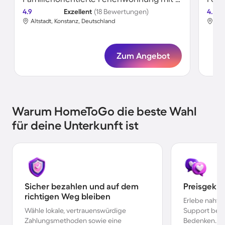
4.9
Exzellent
(18 Bewertungen)
4.7
Altstadt, Konstanz, Deutschland
Alt
Zum Angebot
Warum HomeToGo die beste Wahl
für deine Unterkunft ist
Sicher bezahlen und auf dem
Preisgekr
richtigen Weg bleiben
Erlebe nahtl
Wähle lokale, vertrauenswürdige
Support bei 
Zahlungsmethoden sowie eine
Bedenken.