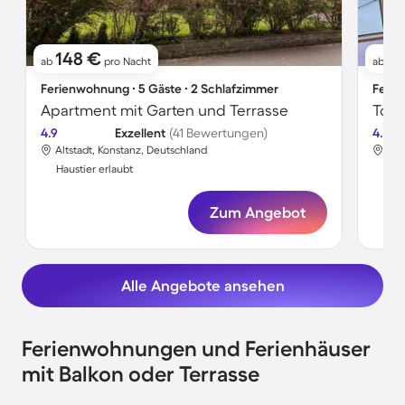
148 €
11
ab
pro Nacht
ab
Ferienwohnung ∙ 5 Gäste ∙ 2 Schlafzimmer
Ferie
Apartment mit Garten und Terrasse
Toll
4.9
Exzellent
(41 Bewertungen)
4.7
Altstadt, Konstanz, Deutschland
Alt
Haustier erlaubt
Hau
Zum Angebot
Alle Angebote ansehen
Ferienwohnungen und Ferienhäuser
mit Balkon oder Terrasse