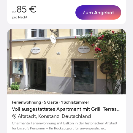
85 €
ab
Zum Angebot
pro Nacht
Ferienwohnung ∙ 5 Gäste ∙ 1 Schlafzimmer
Voll ausgestattetes Apartment mit Grill, Terrasse und schnellem Internet
Altstadt, Konstanz, Deutschland
Charmante Ferienwohnung mit Balkon in der historischen Altstadt
für bis zu 5 Personen – Ihr Rückzugsort für unvergessliche