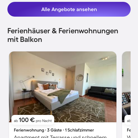
Alle Angebote ansehen
Ferienhäuser & Ferienwohnungen
mit Balkon
100 €
1
ab
pro Nacht
ab
Ferienwohnung ∙ 3 Gäste ∙ 1 Schlafzimmer
Ferie
Apartment mit Terrasse und schnellem Internet | Naturblick