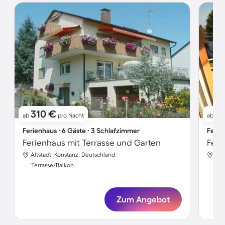
310 €
21
ab
pro Nacht
ab
Ferienhaus ∙ 6 Gäste ∙ 3 Schlafzimmer
Ferie
Ferienhaus mit Terrasse und Garten
Feri
Altstadt, Konstanz, Deutschland
Alt
Terrasse/Balkon
Ter
Zum Angebot