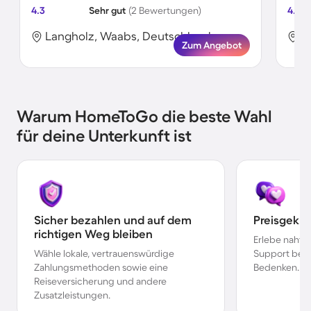
4.3
Sehr gut
(2 Bewertungen)
4.0
Langholz, Waabs, Deutschland
L
Zum Angebot
Warum HomeToGo die beste Wahl
für deine Unterkunft ist
Sicher bezahlen und auf dem
Preisgekr
richtigen Weg bleiben
Erlebe nahtl
Wähle lokale, vertrauenswürdige
Support bei 
Zahlungsmethoden sowie eine
Bedenken.
Reiseversicherung und andere
Zusatzleistungen.