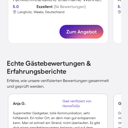
5.0
Exzellent
(54 Bewertungen)
5.0
Langholz, Waabs, Deutschland
Lan
Zum Angebot
Echte Gästebewertungen &
Erfahrungsberichte
Erfahre, wie unsere verifizierten Bewertungen gesammelt
und geprüft werden.
Gast verifiziert von
Anja G.
Gisel
HomeToGo
Supernetter Gastgeber, tolle Kommunikation, sehr
Das Fe
hilfsbereit. Ein toller Ort, an dem man gut entspannen
man br
kann. Man ist schnell am Strand, nicht überlaufen. Es gibt
ist ge
dort einen empfehlenswerten Italiener und auf dem
netten