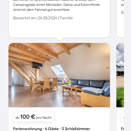
Campingplatz einen Miniladen. Damp und Eckernförde
erreic
sind mit dem Fahrrad gut erreichbar,
Bewer
Einkaufsmöglichkeiten besser mit Auto. Wir würden gerne
Bewertet am 24.08.2024 | Familie
nochmal wiederkommen.
100 €
2
ab
pro Nacht
ab
Ferienwohnung ∙ 4 Gäste ∙ 3 Schlafzimmer
Ferie