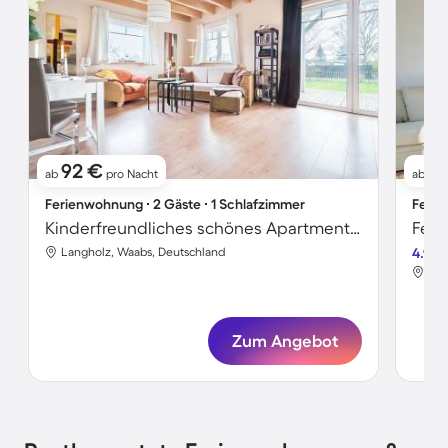
92 €
1
ab
pro Nacht
ab
Ferienwohnung ∙ 2 Gäste ∙ 1 Schlafzimmer
Ferie
Kinderfreundliches schönes Apartment mit Sauna, Grill und Terrasse | Strand in der Nähe | Haustiere erlaubt
Langholz, Waabs, Deutschland
4.9
Lan
Zum Angebot