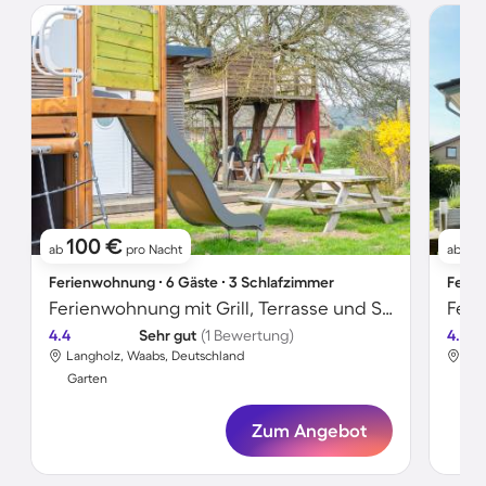
100 €
17
ab
pro Nacht
ab
Ferienwohnung ∙ 6 Gäste ∙ 3 Schlafzimmer
Ferie
Ferienwohnung mit Grill, Terrasse und Sauna | Seeblick
Feri
4.4
Sehr gut
(1 Bewertung)
4.2
Langholz, Waabs, Deutschland
Lan
Garten
Gar
Zum Angebot