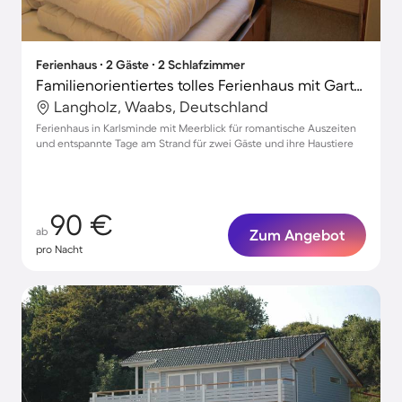
Ferienhaus ∙ 2 Gäste ∙ 2 Schlafzimmer
Familienorientiertes tolles Ferienhaus mit Garten, Terrasse und Grill | Gartenblick | Haustiere erlaubt
Langholz, Waabs, Deutschland
Ferienhaus in Karlsminde mit Meerblick für romantische Auszeiten
und entspannte Tage am Strand für zwei Gäste und ihre Haustiere
90 €
ab
Zum Angebot
pro Nacht