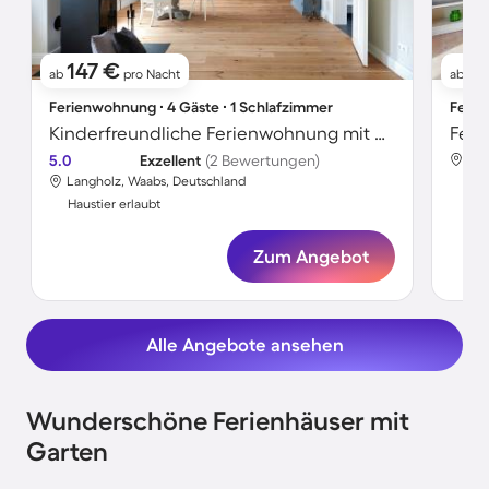
147 €
8
ab
pro Nacht
ab
Ferienwohnung ∙ 4 Gäste ∙ 1 Schlafzimmer
Ferie
Kinderfreundliche Ferienwohnung mit Garten, Terrasse und Sauna | Haustierfreundlich
5.0
Exzellent
(2 Bewertungen)
Lan
Langholz, Waabs, Deutschland
Hau
Haustier erlaubt
Zum Angebot
Alle Angebote ansehen
Wunderschöne Ferienhäuser mit
Garten