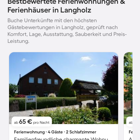
Bestbewertete Ferienwohnungen &
Ferienhäuser in Langholz
Buche Unterkünfte mit den höchsten
Gästebewertungen in Langholz, geprüft nach
Komfort, Lage, Ausstattung, Sauberkeit und Preis-
Leistung.
65 €
9
ab
pro Nacht
ab
Ferienwohnung ∙ 4 Gäste ∙ 2 Schlafzimmer
Ferie
Familienfreundliche charmante Wohnung mit Terrasse und Garten
Apar