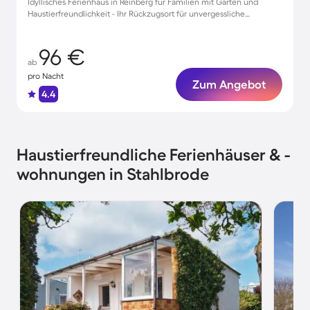
Idyllisches Ferienhaus in Reinberg für Familien mit Garten und
Haustierfreundlichkeit - Ihr Rückzugsort für unvergessliche
Momente!
96 €
ab
pro Nacht
Zum Angebot
4.4
Haustierfreundliche Ferienhäuser & -
wohnungen in Stahlbrode