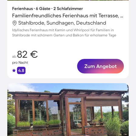
Ferienhaus ∙ 6 Gäste ∙ 2 Schlafzimmer
Familienfreundliches Ferienhaus mit Terrasse, Grill und Garten | Ideal für Homeoffice
Stahlbrode, Sundhagen, Deutschland
Idyllisches Ferienhaus mit Kamin und Whirlpool für Familien in
Stahlbrode mit schönem Garten und Balkon für erholsame Tage
82 €
ab
pro Nacht
Zum Angebot
4.8