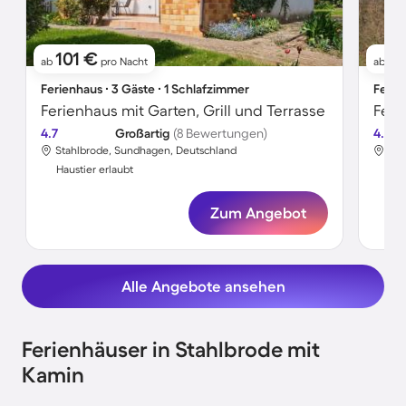
101 €
9
ab
pro Nacht
ab
Ferienhaus ∙ 3 Gäste ∙ 1 Schlafzimmer
Ferie
Ferienhaus mit Garten, Grill und Terrasse
Feri
4.7
Großartig
(8 Bewertungen)
4.5
Stahlbrode, Sundhagen, Deutschland
Sta
Haustier erlaubt
Hau
Zum Angebot
Alle Angebote ansehen
Ferienhäuser in Stahlbrode mit
Kamin