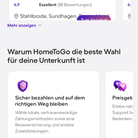
4.9
Exzellent
(88 Bewertungen)
4.3
Stahlbrode, Sundhagen, Deutschland
S
Zum Angebot
Mehr anzeigen
Warum HomeToGo die beste Wahl
für deine Unterkunft ist
Sicher bezahlen und auf dem
Preisgekr
richtigen Weg bleiben
Erlebe nahtl
Wähle lokale, vertrauenswürdige
Support bei 
Zahlungsmethoden sowie eine
Bedenken.
Reiseversicherung und andere
Zusatzleistungen.