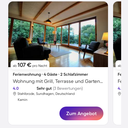
107 €
1
ab
pro Nacht
ab
Ferienwohnung ∙ 4 Gäste ∙ 2 Schlafzimmer
Ferie
Wohnung mit Grill, Terrasse und Garten | Gartenblick
4.0
Sehr gut
(3 Bewertungen)
4.7
Stahlbrode, Sundhagen, Deutschland
Sta
Kamin
Ka
Zum Angebot