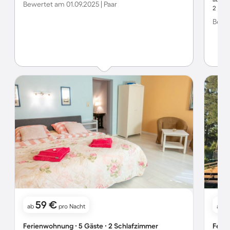
Bewertet am 01.09.2025 | Paar
2 Hun
Bewer
59 €
7
ab
pro Nacht
ab
Ferienwohnung ∙ 5 Gäste ∙ 2 Schlafzimmer
Ferie