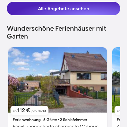
Alle Angebote ansehen
Wunderschöne Ferienhäuser mit
Garten
112 €
12
ab
pro Nacht
ab
Ferienwohnung ∙ 5 Gäste ∙ 2 Schlafzimmer
Ferie
Familienorientierte charmante Wohnung mit Grill, Terrasse und Garten