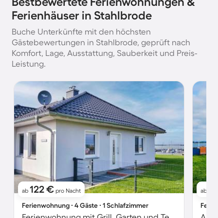
Bestbewertete Ferienwohnungen &
Ferienhäuser in Stahlbrode
Buche Unterkünfte mit den höchsten
Gästebewertungen in Stahlbrode, geprüft nach
Komfort, Lage, Ausstattung, Sauberkeit und Preis-
Leistung.
122 €
12
ab
pro Nacht
ab
Ferienwohnung ∙ 4 Gäste ∙ 1 Schlafzimmer
Ferie
Ferienwohnung mit Grill, Garten und Terrasse | Haustiere sind willkommen
Apar