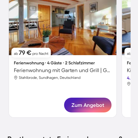
79 €
7
ab
pro Nacht
ab
Ferienwohnung ∙ 4 Gäste ∙ 2 Schlafzimmer
Ferie
Ferienwohnung mit Garten und Grill | Gartenblick
Stahlbrode, Sundhagen, Deutschland
4.7
Sta
Zum Angebot