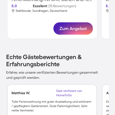
5.0
Exzellent
(15 Bewertungen)
5.0
Stahlbrode, Sundhagen, Deutschland
Sta
Zum Angebot
Echte Gästebewertungen &
Erfahrungsberichte
Erfahre, wie unsere verifizierten Bewertungen gesammelt
und geprüft werden.
Gast verifiziert von
Matthias W.
Angel
HomeToGo
Tolle Ferienwohnung mit guter Ausstattung und schönem
Es wa
/ gepflegtem Gartenanteil. Gute Parkmöglichkeit. Sehr
saube
nette Vermieter.
perfek
abgesc