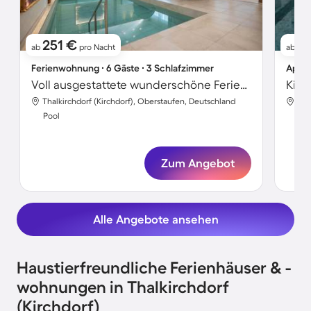
251 €
17
ab
pro Nacht
ab
Ferienwohnung ∙ 6 Gäste ∙ 3 Schlafzimmer
Apart
Voll ausgestattete wunderschöne Ferienwohnung mit Terrasse, schnellem Internet und beheiztem Pool
Thalkirchdorf (Kirchdorf), Oberstaufen, Deutschland
Tha
Pool
Poo
Zum Angebot
Alle Angebote ansehen
Haustierfreundliche Ferienhäuser & -
wohnungen in Thalkirchdorf
(Kirchdorf)