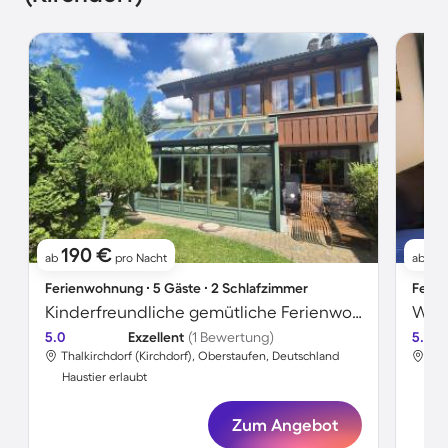
190 €
11
ab
pro Nacht
ab
Ferienwohnung ∙ 5 Gäste ∙ 2 Schlafzimmer
Ferie
Kinderfreundliche gemütliche Ferienwohnung mit Grill, Garten und Terrasse | Haustiere sind willkommen
Woh
5.0
Exzellent
(1 Bewertung)
5.0
Thalkirchdorf (Kirchdorf), Oberstaufen, Deutschland
Tha
Haustier erlaubt
Hau
Zum Angebot