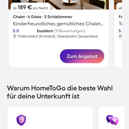
189 €
5
ab
pro Nacht
ab
Chalet ∙ 4 Gäste ∙ 2 Schlafzimmer
Ferie
Kinderfreundliches gemütliches Chalet mit Sauna | Bergblick
5.0
Exzellent
(11 Bewertungen)
5.0
Thalkirchdorf (Kirchdorf), Oberstaufen, Deutschland
Tha
Zum Angebot
Warum HomeToGo die beste Wahl
für deine Unterkunft ist