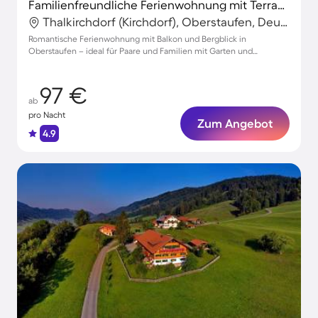
Familienfreundliche Ferienwohnung mit Terrasse und Garten | Bergblick
Thalkirchdorf (Kirchdorf), Oberstaufen, Deutschland
Romantische Ferienwohnung mit Balkon und Bergblick in
Oberstaufen – ideal für Paare und Familien mit Garten und
Parkmöglichkeiten
97 €
ab
pro Nacht
Zum Angebot
4.9