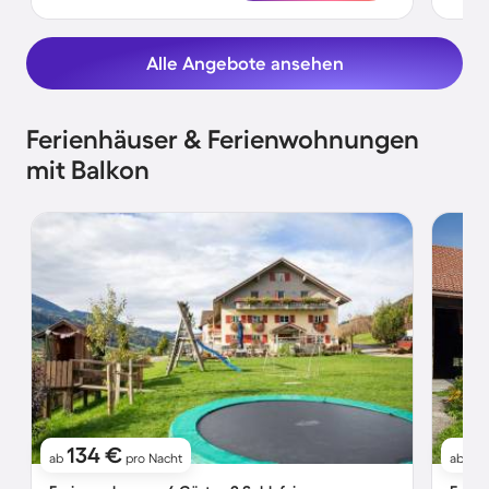
Alle Angebote ansehen
Ferienhäuser & Ferienwohnungen
mit Balkon
134 €
9
ab
pro Nacht
ab