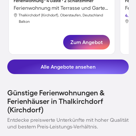
Ferienwohnung ∙ 4 Gäste ∙ 2 Schlafzimmer
Ferie
Ferienwohnung mit Terrasse und Garten | Seeblick
Thalkirchdorf (Kirchdorf), Oberstaufen, Deutschland
4.8
Tha
Balkon
Bal
Zum Angebot
Alle Angebote ansehen
Günstige Ferienwohnungen &
Ferienhäuser in Thalkirchdorf
(Kirchdorf)
Entdecke preiswerte Unterkünfte mit hoher Qualität
und bestem Preis-Leistungs-Verhältnis.