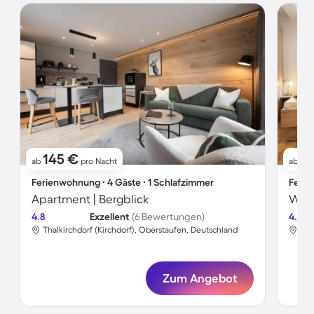
145 €
4
ab
pro Nacht
ab
Ferienwohnung ∙ 4 Gäste ∙ 1 Schlafzimmer
Ferie
Apartment | Bergblick
4.8
Exzellent
(6 Bewertungen)
4.8
Thalkirchdorf (Kirchdorf), Oberstaufen, Deutschland
Tha
Zum Angebot