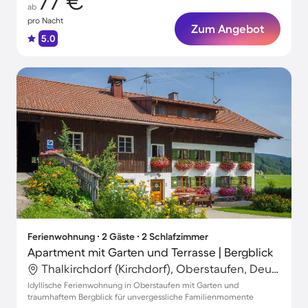
77 €
ab
pro Nacht
Zum Angebot
5.0
Ferienwohnung ∙ 2 Gäste ∙ 2 Schlafzimmer
Apartment mit Garten und Terrasse | Bergblick
Thalkirchdorf (Kirchdorf), Oberstaufen, Deutschland
Idyllische Ferienwohnung in Oberstaufen mit Garten und
traumhaftem Bergblick für unvergessliche Familienmomente