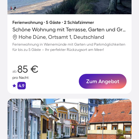
Ferienwohnung ∙ 5 Gäste ∙ 2 Schlafzimmer
Schöne Wohnung mit Terrasse, Garten und Grill | Strand in der Nähe
Hohe Düne, Ortsamt 1, Deutschland
Ferienwohnung in Warnemünde mit Garten und Parkmöglichkeiten
für bis zu 5 Gäste – Ihr perfekter Rückzugsort am Meer!
85 €
ab
pro Nacht
Zum Angebot
4.9