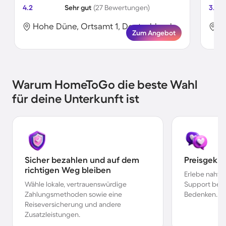
4.2
Sehr gut
(27 Bewertungen)
3.9
Hohe Düne, Ortsamt 1, Deutschland
H
Zum Angebot
Warum HomeToGo die beste Wahl
für deine Unterkunft ist
Sicher bezahlen und auf dem
Preisgekr
richtigen Weg bleiben
Erlebe nahtl
Wähle lokale, vertrauenswürdige
Support bei 
Zahlungsmethoden sowie eine
Bedenken.
Reiseversicherung und andere
Zusatzleistungen.