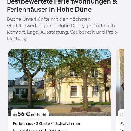
Bestbewertete Ferienwohnungen &
Ferienhäuser in Hohe Düne
Buche Unterkünfte mit den höchsten
Gästebewertungen in Hohe Düne, geprüft nach
Komfort, Lage, Ausstattung, Sauberkeit und Preis-
Leistung.
56 €
9
ab
pro Nacht
ab
Ferienhaus ∙ 2 Gäste ∙ 1 Schlafzimmer
Ferie
Ferienhaus mit Terrasse