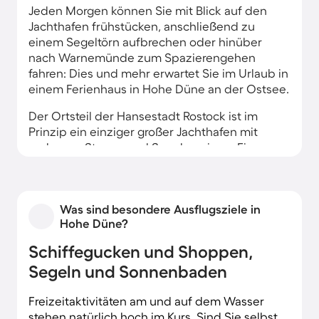
Jeden Morgen können Sie mit Blick auf den
Jachthafen frühstücken, anschließend zu
einem Segeltörn aufbrechen oder hinüber
nach Warnemünde zum Spazierengehen
fahren: Dies und mehr erwartet Sie im Urlaub in
einem Ferienhaus in Hohe Düne an der Ostsee.
Der Ortsteil der Hansestadt Rostock ist im
Prinzip ein einziger großer Jachthafen mit
mehreren Stegen und Segelvereinen. Ein
langer Strand und Hotels sowie Ferienkomplexe
prägen den Norden des Ortsteils, der Süden ist
durch den Marinestützpunkt gekennzeichnet.
Was sind besondere Ausflugsziele in
Hohe Düne?
Schiffegucken und Shoppen,
Segeln und Sonnenbaden
Freizeitaktivitäten am und auf dem Wasser
stehen natürlich hoch im Kurs. Sind Sie selbst