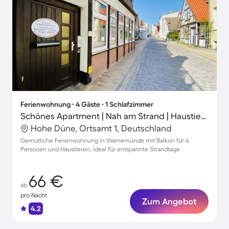
Ferienwohnung ∙ 4 Gäste ∙ 1 Schlafzimmer
Schönes Apartment | Nah am Strand | Haustierfreundlich
Hohe Düne, Ortsamt 1, Deutschland
Gemütliche Ferienwohnung in Warnemünde mit Balkon für 4
Personen und Haustieren, ideal für entspannte Strandtage
66 €
ab
pro Nacht
Zum Angebot
4.2