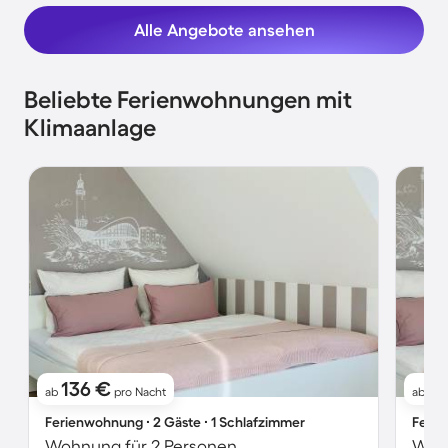
Alle Angebote ansehen
Beliebte Ferienwohnungen mit
Klimaanlage
136 €
2
ab
pro Nacht
ab
Ferienwohnung ∙ 2 Gäste ∙ 1 Schlafzimmer
Ferie
Wohnung für 2 Personen
Wohn