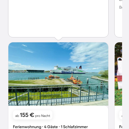
Bewer
155 €
4
ab
pro Nacht
ab
Ferienwohnung ∙ 4 Gäste ∙ 1 Schlafzimmer
Ferie