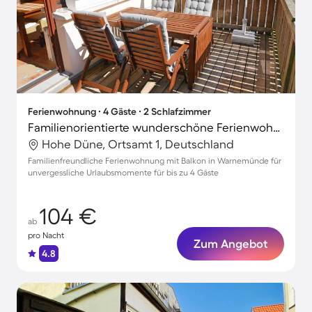
Ferienwohnung ∙ 4 Gäste ∙ 2 Schlafzimmer
Familienorientierte wunderschöne Ferienwohnung | Nah am Strand
Hohe Düne, Ortsamt 1, Deutschland
Familienfreundliche Ferienwohnung mit Balkon in Warnemünde für
unvergessliche Urlaubsmomente für bis zu 4 Gäste
104 €
ab
pro Nacht
Zum Angebot
4.8