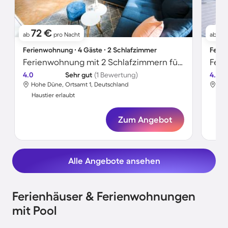
72 €
11
ab
pro Nacht
ab
Ferienwohnung ∙ 4 Gäste ∙ 2 Schlafzimmer
Ferie
Ferienwohnung mit 2 Schlafzimmern für 4 Personen
Feri
4.0
Sehr gut
(1 Bewertung)
4.5
Hohe Düne, Ortsamt 1, Deutschland
Hoh
Haustier erlaubt
Hau
Zum Angebot
Alle Angebote ansehen
Ferienhäuser & Ferienwohnungen
mit Pool