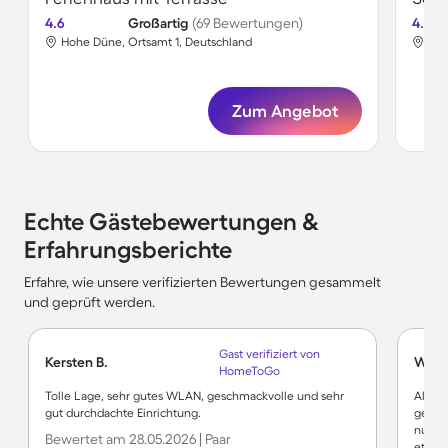
4.6
Großartig
(69 Bewertungen)
4.7
Hohe Düne, Ortsamt 1, Deutschland
Hoh
Zum Angebot
Echte Gästebewertungen &
Erfahrungsberichte
Erfahre, wie unsere verifizierten Bewertungen gesammelt
und geprüft werden.
Gast verifiziert von
Kersten B.
Wern
HomeToGo
Tolle Lage, sehr gutes WLAN, geschmackvolle und sehr
Alles 
gut durchdachte Einrichtung.
gepfle
nur 10
Bewertet am 28.05.2026 | Paar
etwas 