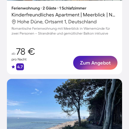
Ferienwohnung ∙ 2 Gäste ∙ 1 Schlafzimmer
Kinderfreundliches Apartment | Meerblick | Nah am Strand
Hohe Düne, Ortsamt 1, Deutschland
Romantische Ferienwohnung mit Meerblick in Warnemünde für
zwei Personen – Strandnähe und gemütlicher Balkon inklusive
78 €
ab
pro Nacht
Zum Angebot
4.7