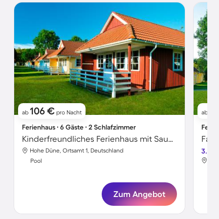
106 €
11
ab
pro Nacht
ab
Ferienhaus ∙ 6 Gäste ∙ 2 Schlafzimmer
Ferie
Kinderfreundliches Ferienhaus mit Sauna, Terrasse und Pool | Strand in der Nähe | Haustierfreundlich
Hohe Düne, Ortsamt 1, Deutschland
3.5
Hoh
Pool
Poo
Zum Angebot