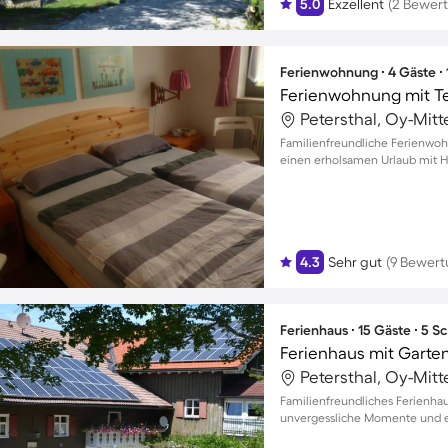
5.0
Exzellent
(2 Bewer
Ferienwohnung ∙ 4 Gäste ∙
Ferienwohnung mit Te
Petersthal, Oy-Mit
Familienfreundliche Ferienwohn
einen erholsamen Urlaub mit H
4.3
Sehr gut
(9 Bewer
Ferienhaus ∙ 15 Gäste ∙ 5 
Ferienhaus mit Garten
Petersthal, Oy-Mit
Familienfreundliches Ferienhau
unvergessliche Momente und e