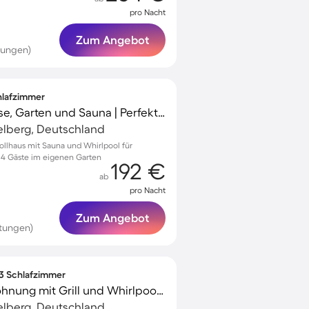
pro Nacht
Zum Angebot
tungen)
chlafzimmer
Ferienhaus mit Terrasse, Garten und Sauna | Perfekt für die Arbeit von Zuhause
telberg, Deutschland
zollhaus mit Sauna und Whirlpool für
u 4 Gäste im eigenen Garten
192 €
ab
pro Nacht
Zum Angebot
tungen)
 3 Schlafzimmer
Kinderfreundliche Wohnung mit Grill und Whirlpool | Seeblick
telberg, Deutschland