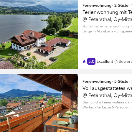
Ferienwohnung ∙ 2 Gäste ∙
Ferienwohnung mit Te
Petersthal, Oy-Mit
Romantische Ferienwohnung m
Berge in Moosbach – Entspannu
5.0
Exzellent
(4 Bewer
Ferienwohnung ∙ 5 Gäste ∙
Petersthal, Oy-Mit
Gemütliche Ferienwohnung mit
Wertach für bis zu 5 Personen