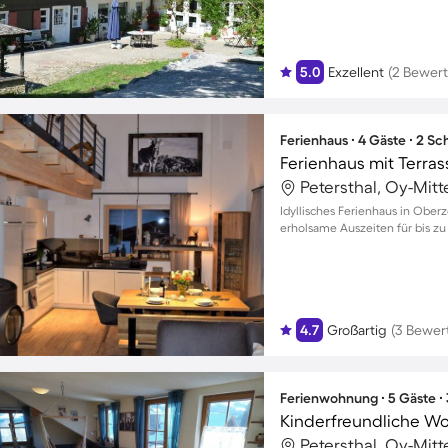
5.0
Exzellent
(2 Bewer
Ferienhaus ∙ 4 Gäste ∙ 2 S
Petersthal, Oy-Mit
Idyllisches Ferienhaus in Ober
erholsame Auszeiten für bis z
4.7
Großartig
(3 Bewer
Ferienwohnung ∙ 5 Gäste ∙
Petersthal, Oy-Mit