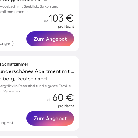
Moosbach mit Seeblick, Balkon und
 Familienmomente
103 €
ab
pro Nacht
Zum Angebot
tungen)
 1 Schlafzimmer
Kinderfreundliches wunderschönes Apartment mit Garten und Terrasse | Bergblick | Hunde erlaubt
telberg, Deutschland
rgblick in Petersthal für die ganze Familie
m Verweilen
60 €
ab
pro Nacht
Zum Angebot
tungen)