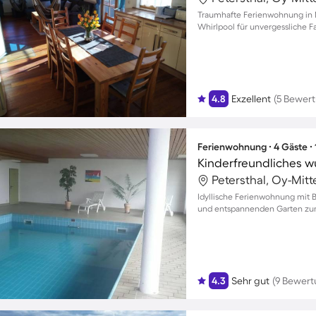
Traumhafte Ferienwohnung in 
Whirlpool für unvergessliche
4.8
Exzellent
(5 Bewer
Ferienwohnung ∙ 4 Gäste ∙
Petersthal, Oy-Mit
Idyllische Ferienwohnung mit Be
und entspannenden Garten zu
4.3
Sehr gut
(9 Bewer