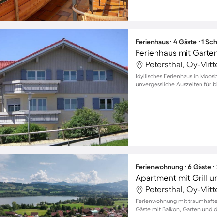
Ferienhaus ∙ 4 Gäste ∙ 1 Sc
Ferienhaus mit Garte
Petersthal, Oy-Mit
Idyllisches Ferienhaus in Moos
unvergessliche Auszeiten für b
Ferienwohnung ∙ 6 Gäste ∙
Apartment mit Grill u
Petersthal, Oy-Mit
Ferienwohnung mit traumhaftem
Gäste mit Balkon, Garten und 