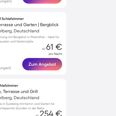
tungen)
 1 Schlafzimmer
rrasse und Garten | Bergblick
telberg, Deutschland
ung mit Bergblick in Petersthal – Ideal für
austier und Gartenidylle
61 €
ab
pro Nacht
Zum Angebot
tungen)
Schlafzimmer
, Terrasse und Grill
telberg, Deutschland
s in Sulzberg mit Kamin und Garten für
ntspannte Stunden in der Natur
254 €
ab