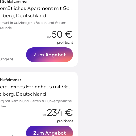
 1 Schlafzimmer
Familienorientiertes gemütliches Apartment mit Garten, Grill und Terrasse | Gartenblick | Hunde erlaubt
telberg, Deutschland
zwei in Sulzberg mit Balkon und Garten –
rfreunde
50 €
ab
pro Nacht
Zum Angebot
tungen)
Schlafzimmer
Familienorientiertes geräumiges Ferienhaus mit Garten, Terrasse und Grill | Gartenblick
telberg, Deutschland
berg mit Kamin und Garten für unvergessliche
sten
234 €
ab
pro Nacht
Zum Angebot