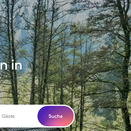
n in
Gäste
Suche