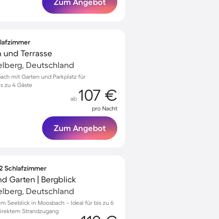
Zum Angebot
hlafzimmer
n und Terrasse
telberg, Deutschland
bach mit Garten und Parkplatz für
is zu 4 Gäste
107 €
ab
pro Nacht
Zum Angebot
 2 Schlafzimmer
nd Garten | Bergblick
telberg, Deutschland
 Seeblick in Moosbach – Ideal für bis zu 6
direktem Strandzugang