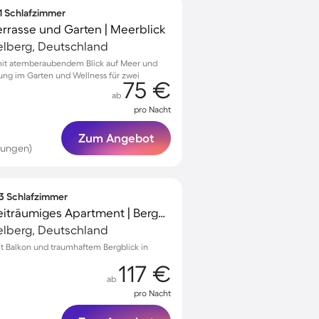
 1 Schlafzimmer
rrasse und Garten | Meerblick
telberg, Deutschland
it atemberaubendem Blick auf Meer und
ng im Garten und Wellness für zwei
75 €
ab
pro Nacht
Zum Angebot
tungen)
 3 Schlafzimmer
Voll ausgestattetes weiträumiges Apartment | Bergblick | Perfekt für die Arbeit von Zuhause
telberg, Deutschland
 Balkon und traumhaftem Bergblick in
117 €
ab
pro Nacht