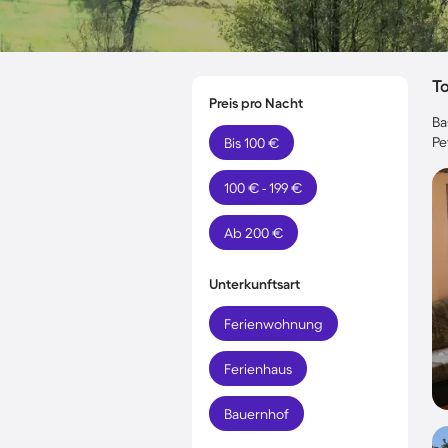
T
Preis pro Nacht
Ba
Pe
Bis 100 €
100 € - 199 €
Ab 200 €
Unterkunftsart
Ferienwohnung
Ferienhaus
Bauernhof