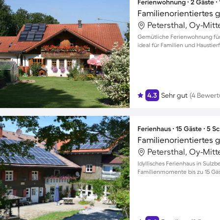
Ferienwohnung ∙ 2 Gäste ∙
Petersthal, Oy-Mit
Gemütliche Ferienwohnung für 
ideal für Familien und Haustie
4.3
Sehr gut
(4 Bewer
Ferienhaus ∙ 15 Gäste ∙ 5 
Petersthal, Oy-Mit
Idyllisches Ferienhaus in Sulz
Familienmomente bis zu 15 Gä