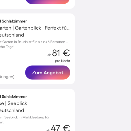
 1 Schlafzimmer
Ferienwohnung mit Garten | Gartenblick | Perfekt für die Arbeit von Zuhause
eutschland
Garten in Reudnitz für bis zu 6 Personen –
iche Tage!
81 €
ab
pro Nacht
Zum Angebot
tungen)
 1 Schlafzimmer
e | Seeblick
eutschland
m Seeblick in Markkleeberg für
ert
47 €
ab