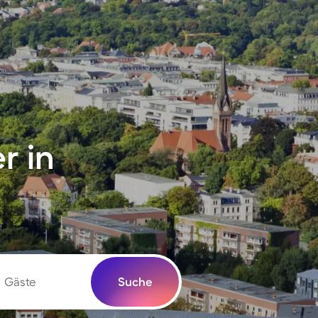
r in
Gäste
Suche