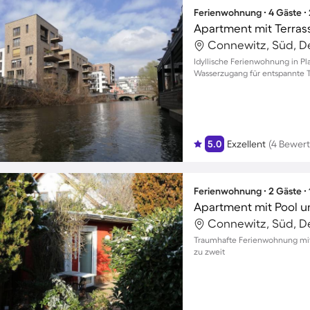
Ferienwohnung ∙ 4 Gäste ∙
Apartment mit Terrass
Connewitz, Süd, D
Idyllische Ferienwohnung in Pl
Wasserzugang für entspannte T
5.0
Exzellent
(4 Bewer
Ferienwohnung ∙ 2 Gäste ∙
Apartment mit Pool u
Connewitz, Süd, D
Traumhafte Ferienwohnung mit
zu zweit