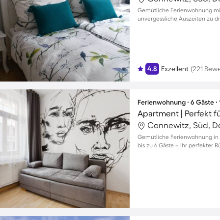
Gemütliche Ferienwohnung mit 
unvergessliche Auszeiten zu dr
4.8
Exzellent
(221 Bew
Ferienwohnung ∙ 6 Gäste ∙
Apartment | Perfekt f
Connewitz, Süd, D
Gemütliche Ferienwohnung in d
bis zu 6 Gäste – Ihr perfekter 