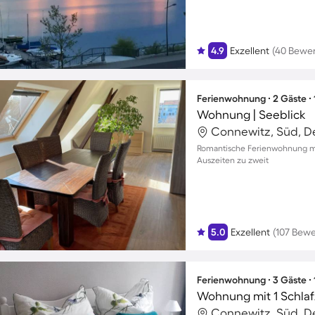
4.9
Exzellent
(40 Bewe
Ferienwohnung ∙ 2 Gäste ∙
Wohnung | Seeblick
Connewitz, Süd, D
Romantische Ferienwohnung mi
Auszeiten zu zweit
5.0
Exzellent
(107 Bew
Ferienwohnung ∙ 3 Gäste ∙
Wohnung mit 1 Schlaf
Connewitz, Süd, D