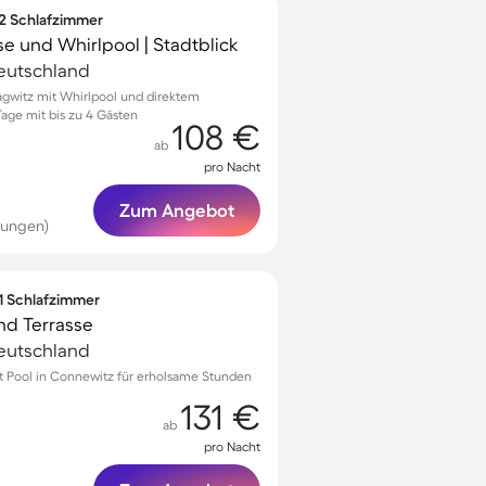
 2 Schlafzimmer
e und Whirlpool | Stadtblick
eutschland
agwitz mit Whirlpool und direktem
age mit bis zu 4 Gästen
108 €
ab
pro Nacht
Zum Angebot
tungen)
 1 Schlafzimmer
nd Terrasse
eutschland
 Pool in Connewitz für erholsame Stunden
131 €
ab
pro Nacht