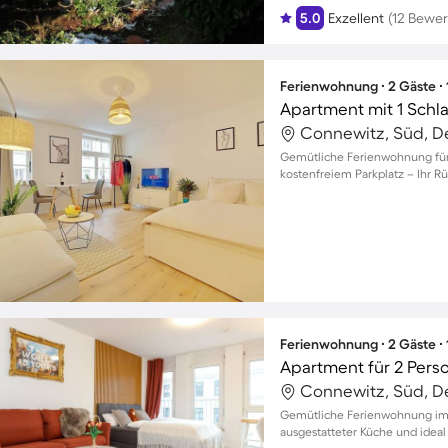
5.0
Exzellent
(12 Bewe
Ferienwohnung ∙ 2 Gäste ∙
Apartment mit 1 Schl
Connewitz, Süd, D
Gemütliche Ferienwohnung für 
kostenfreiem Parkplatz – Ihr 
Ferienwohnung ∙ 2 Gäste ∙
Apartment für 2 Pers
Connewitz, Süd, D
Gemütliche Ferienwohnung im 
ausgestatteter Küche und ideal 