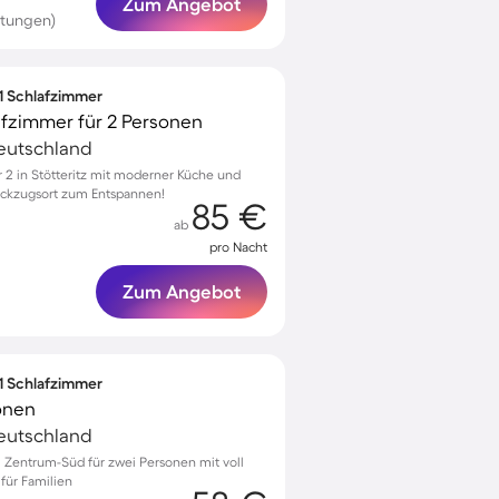
Zum Angebot
rtungen)
 1 Schlafzimmer
afzimmer für 2 Personen
eutschland
2 in Stötteritz mit moderner Küche und
Rückzugsort zum Entspannen!
85 €
ab
pro Nacht
Zum Angebot
 1 Schlafzimmer
onen
eutschland
Zentrum-Süd für zwei Personen mit voll
für Familien