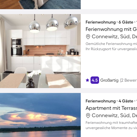
Ferienwohnung ∙ 6 Gäste ∙
Connewitz, Süd, D
Gemütliche Ferienwohnung mit 
Ihr Rückzugsort für unvergessl
4.5
Großartig
(2 Bewer
Ferienwohnung ∙ 4 Gäste ∙
Apartment mit Terrass
Connewitz, Süd, D
Ferienwohnung mit traumhafte
unvergessliche Momente zu vi