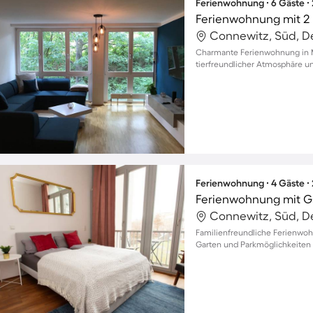
Ferienwohnung ∙ 6 Gäste ∙
Ferienwohnung mit 2 
Connewitz, Süd, D
Charmante Ferienwohnung in Ma
tierfreundlicher Atmosphäre u
Ferienwohnung ∙ 4 Gäste ∙
Ferienwohnung mit G
Connewitz, Süd, D
Familienfreundliche Ferienwo
Garten und Parkmöglichkeiten 