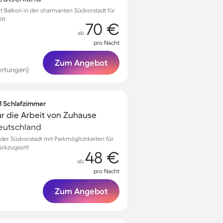
Balkon in der charmanten Südvorstadt für
itt
70 €
ab
pro Nacht
Zum Angebot
ertungen)
 1 Schlafzimmer
ür die Arbeit von Zuhause
eutschland
er Südvorstadt mit Parkmöglichkeiten für
Rückzugsort!
48 €
ab
pro Nacht
Zum Angebot