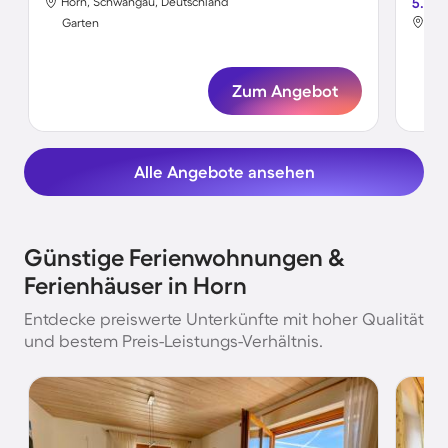
Horn, Schwangau, Deutschland
5.0
Hor
Garten
Gar
Zum Angebot
Alle Angebote ansehen
Günstige Ferienwohnungen &
Ferienhäuser in Horn
Entdecke preiswerte Unterkünfte mit hoher Qualität
und bestem Preis-Leistungs-Verhältnis.