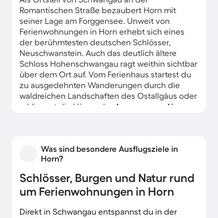
Romantischen Straße bezaubert Horn mit
seiner Lage am Forggensee. Unweit von
Ferienwohnungen in Horn erhebt sich eines
der berühmtesten deutschen Schlösser,
Neuschwanstein. Auch das deutlich ältere
Schloss Hohenschwangau ragt weithin sichtbar
über dem Ort auf. Vom Ferienhaus startest du
zu ausgedehnten Wanderungen durch die
waldreichen Landschaften des Ostallgäus oder
erklimmst die Hänge der Ammergauer Alpen.
Horn lohnt zu jeder Jahreszeit den Besuch: Im
Sommer versprechen Forggensee und weitere
nahe Seen wie der Alpsee Badefreuden. An
Was sind besondere Ausflugsziele in
den Ufern mietest du Equipment für
Horn?
Wassersportarten. Im Winter fällt der künstlich
Schlösser, Burgen und Natur rund
gestaute Forggensee trocken und enthüllt dir
die Reste gefluteter Gebäude. Bei Schnee zieht
um Ferienwohnungen in Horn
es dich aus der Ferienwohnung auf die Bretter.
Mehrere Skigebiete versprechen Pistengaudi.
Direkt in Schwangau entspannst du in der