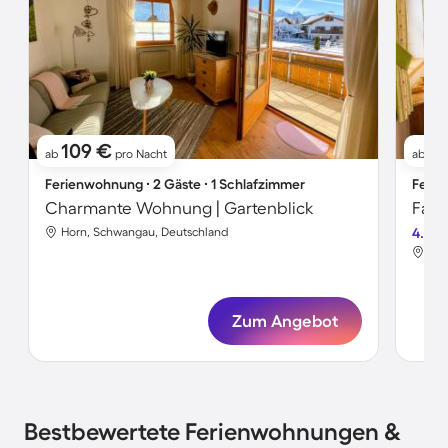
109 €
8
ab
pro Nacht
ab
Ferienwohnung ∙ 2 Gäste ∙ 1 Schlafzimmer
Ferie
Charmante Wohnung | Gartenblick
Horn, Schwangau, Deutschland
4.7
Hor
Zum Angebot
Bestbewertete Ferienwohnungen &