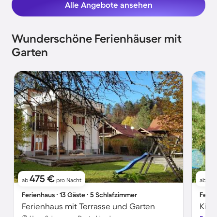
Alle Angebote ansehen
Wunderschöne Ferienhäuser mit
Garten
475 €
5
ab
pro Nacht
ab
Ferienhaus ∙ 13 Gäste ∙ 5 Schlafzimmer
Ferie
Ferienhaus mit Terrasse und Garten