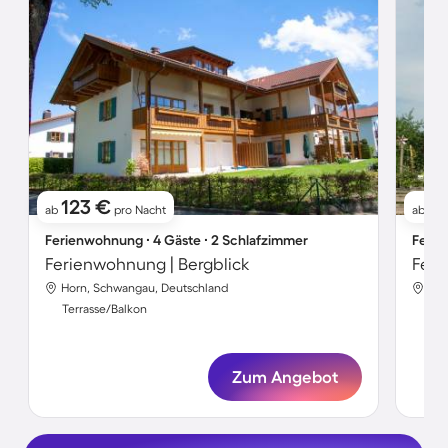
123 €
11
ab
pro Nacht
ab
Ferienwohnung ∙ 4 Gäste ∙ 2 Schlafzimmer
Ferie
Ferienwohnung | Bergblick
Horn, Schwangau, Deutschland
Hor
Terrasse/Balkon
Ter
Zum Angebot