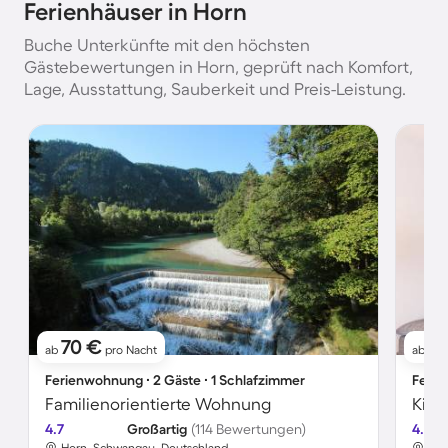
Ferienhäuser in Horn
Buche Unterkünfte mit den höchsten
Gästebewertungen in Horn, geprüft nach Komfort,
Lage, Ausstattung, Sauberkeit und Preis-Leistung.
70 €
11
ab
pro Nacht
ab
Ferienwohnung ∙ 2 Gäste ∙ 1 Schlafzimmer
Ferie
Familienorientierte Wohnung
4.7
Großartig
(114 Bewertungen)
4.7
Horn, Schwangau, Deutschland
Hor