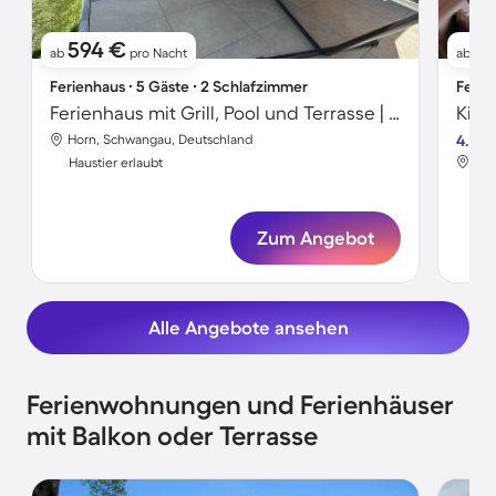
594 €
1
ab
pro Nacht
ab
Ferienhaus ∙ 5 Gäste ∙ 2 Schlafzimmer
Ferie
Ferienhaus mit Grill, Pool und Terrasse | Bergblick
Horn, Schwangau, Deutschland
4.2
Hor
Haustier erlaubt
Hau
Zum Angebot
Alle Angebote ansehen
Ferienwohnungen und Ferienhäuser
mit Balkon oder Terrasse