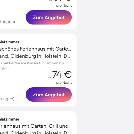
pro Nacht
Zum Angebot
rtungen)
chlafzimmer
Familienfreundliches schönes Ferienhaus mit Garten und Terrasse
Weissenhäuser Strand, Oldenburg in Holstein, Deutschland
u mit Garten am Wasser für Familien bis 5
gsort!
74 €
ab
pro Nacht
Zum Angebot
tungen)
chlafzimmer
Kinderfreundliches Ferienhaus mit Garten, Grill und Terrasse | Naturblick
Weissenhäuser Strand, Oldenburg in Holstein, Deutschland