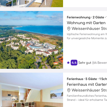
Ferienwohnung ∙ 2 Gäste ∙
Wohnung mit Garten
Idyllische Ferienwohnung am W
für unvergessliche Momente z
4.4
Sehr gut
(64 Bewe
Ferienhaus ∙ 5 Gäste ∙ 1 Sc
Ferienhaus mit Garte
Familienfreundliches Ferienha
Strand – ideal für erholsame T