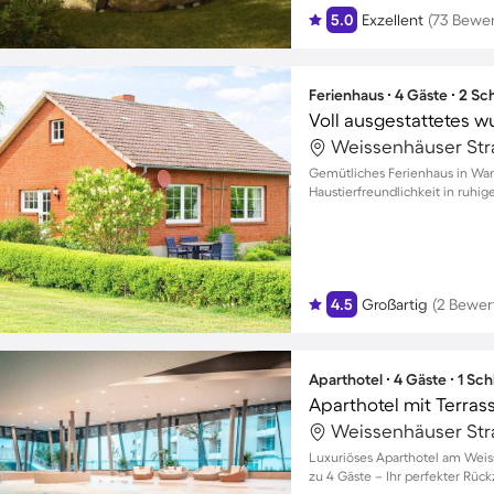
5.0
Exzellent
(73 Bewe
Ferienhaus ∙ 4 Gäste ∙ 2 S
Gemütliches Ferienhaus in Wan
Haustierfreundlichkeit in ruhig
4.5
Großartig
(2 Bewer
Aparthotel ∙ 4 Gäste ∙ 1 Sc
Aparthotel mit Terras
Luxuriöses Aparthotel am Weis
zu 4 Gäste – Ihr perfekter Rück