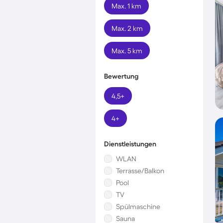
Max. 1 km
Max. 2 km
Max. 5 km
Bewertung
4,5+
4+
Dienstleistungen
WLAN
Terrasse/Balkon
Pool
TV
Spülmaschine
Sauna