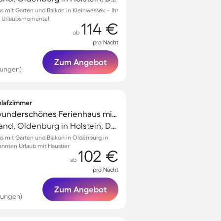
s mit Garten und Balkon in Kleinwessek – Ihr
he Urlaubsmomente!
114 €
ab
pro Nacht
Zum Angebot
tungen)
chlafzimmer
Familienorientiertes wunderschönes Ferienhaus mit Terrasse, Grill und Garten | Naturblick | Haustiere erlaubt
Weissenhäuser Strand, Oldenburg in Holstein, Deutschland
us mit Garten und Balkon in Oldenburg in
pannten Urlaub mit Haustier
102 €
ab
pro Nacht
Zum Angebot
tungen)