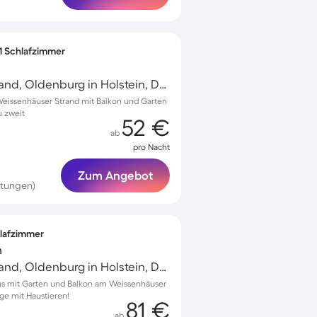
 1 Schlafzimmer
Weissenhäuser Strand, Oldenburg in Holstein, Deutschland
eissenhäuser Strand mit Balkon und Garten
u zweit
52 €
ab
pro Nacht
Zum Angebot
rtungen)
hlafzimmer
n
Weissenhäuser Strand, Oldenburg in Holstein, Deutschland
us mit Garten und Balkon am Weissenhäuser
age mit Haustieren!
81 €
ab