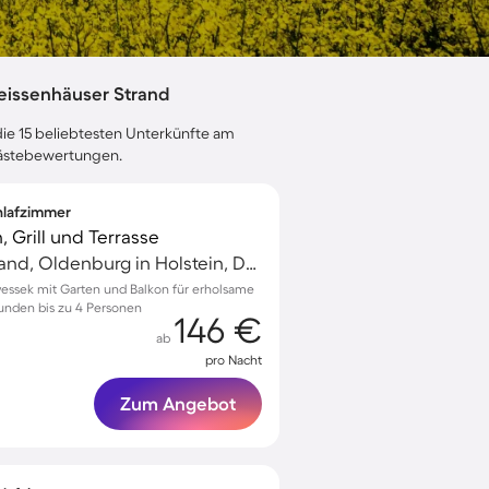
eissenhäuser Strand
die 15 beliebtesten Unterkünfte am
 Gästebewertungen.
chlafzimmer
, Grill und Terrasse
Weissenhäuser Strand, Oldenburg in Holstein, Deutschland
nwessek mit Garten und Balkon für erholsame
eunden bis zu 4 Personen
146 €
ab
pro Nacht
Zum Angebot