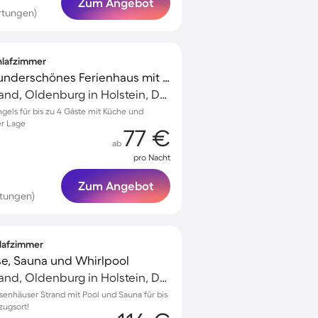
Zum Angebot
rtungen)
chlafzimmer
Voll ausgestattetes wunderschönes Ferienhaus mit Terrasse und Grill | Haustierfreundlich
Weissenhäuser Strand, Oldenburg in Holstein, Deutschland
gels für bis zu 4 Gäste mit Küche und
er Lage
77 €
ab
pro Nacht
Zum Angebot
tungen)
hlafzimmer
se, Sauna und Whirlpool
Weissenhäuser Strand, Oldenburg in Holstein, Deutschland
senhäuser Strand mit Pool und Sauna für bis
zugsort!