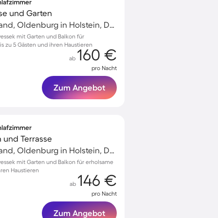
chlafzimmer
sse und Garten
Weissenhäuser Strand, Oldenburg in Holstein, Deutschland
wessek mit Garten und Balkon für
s zu 5 Gästen und ihren Haustieren
160 €
ab
pro Nacht
Zum Angebot
chlafzimmer
n und Terrasse
Weissenhäuser Strand, Oldenburg in Holstein, Deutschland
nwessek mit Garten und Balkon für erholsame
hren Haustieren
146 €
ab
pro Nacht
Zum Angebot