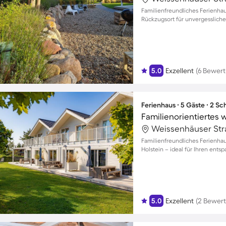
Familienfreundliches Ferienhau
Rückzugsort für unvergesslic
5.0
Exzellent
(6 Bewer
Ferienhaus ∙ 5 Gäste ∙ 2 S
Familienfreundliches Ferienha
Holstein – ideal für Ihren ents
5.0
Exzellent
(2 Bewer