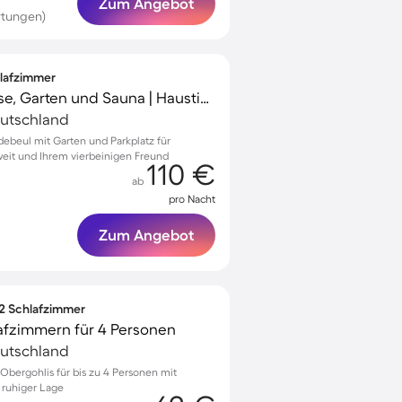
Zum Angebot
rtungen)
hlafzimmer
Ferienhaus mit Terrasse, Garten und Sauna | Haustiere sind willkommen
eutschland
ebeul mit Garten und Parkplatz für
eit und Ihrem vierbeinigen Freund
110 €
ab
pro Nacht
Zum Angebot
 2 Schlafzimmer
afzimmern für 4 Personen
eutschland
bergohlis für bis zu 4 Personen mit
 ruhiger Lage