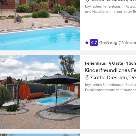
Idyllisches Ferienhaus in Kötz
und Haustiere – Ihr perfekter R
4.7
Großartig
(16 Bewe
Ferienhaus ∙ 4 Gäste ∙ 1 Sc
Cotta, Dresden, D
Idyllisches Ferienhaus in Rade
Familienmomente mit Haustie