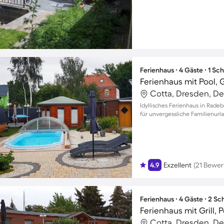
Ferienhaus ∙ 4 Gäste ∙ 1 Sc
Ferienhaus mit Pool, G
Cotta, Dresden, D
Idyllisches Ferienhaus in Rade
für unvergessliche Familienurl
4.9
Exzellent
(21 Bewe
Ferienhaus ∙ 4 Gäste ∙ 2 S
Cotta, Dresden, D