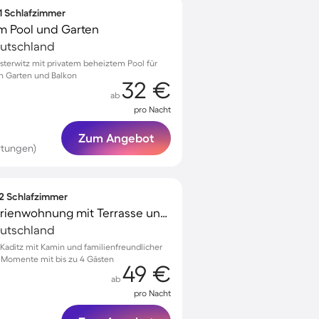
 1 Schlafzimmer
m Pool und Garten
eutschland
sterwitz mit privatem beheiztem Pool für
 Garten und Balkon
32 €
ab
pro Nacht
Zum Angebot
rtungen)
 2 Schlafzimmer
Familienorientierte Ferienwohnung mit Terrasse und Grill
eutschland
aditz mit Kamin und familienfreundlicher
e Momente mit bis zu 4 Gästen
49 €
ab
pro Nacht