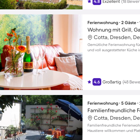
4.8
Exzellent
(18 Bewe
Ferienwohnung ∙ 2 Gäste ∙
Wohnung mit Grill, Ga
Cotta, Dresden, D
Gemütliche Ferienwohnung für 
und voll ausgestatteter Küche 
4.6
Großartig
(48 Bewe
Ferienwohnung ∙ 5 Gäste ∙
Cotta, Dresden, D
Familienfreundliche Ferienwoh
Haustiere willkommen und Platz