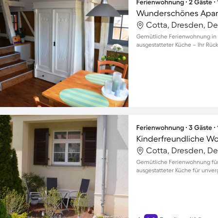
Ferienwohnung ∙ 2 Gäste ∙
Wunderschönes Apart
Cotta, Dresden, D
Gemütliche Ferienwohnung in P
ausgestatteter Küche – Ihr Rüc
Ferienwohnung ∙ 3 Gäste ∙
Cotta, Dresden, D
Gemütliche Ferienwohnung für 
ausgestatteter Küche für unve