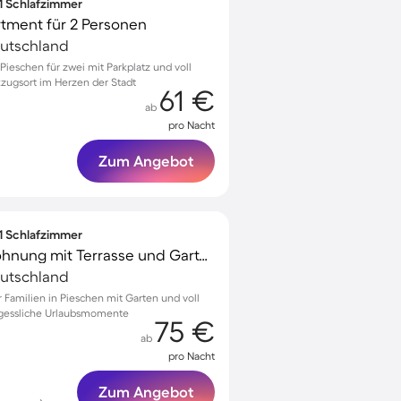
 1 Schlafzimmer
ment für 2 Personen
eutschland
ieschen für zwei mit Parkplatz und voll
kzugsort im Herzen der Stadt
61 €
ab
pro Nacht
Zum Angebot
 1 Schlafzimmer
Kinderfreundliche Wohnung mit Terrasse und Garten | Gartenblick
eutschland
Familien in Pieschen mit Garten und voll
rgessliche Urlaubsmomente
75 €
ab
pro Nacht
Zum Angebot