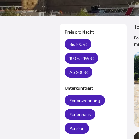
T
Preis pro Nacht
Ba
mi
Bis 100 €
100 € - 199 €
Ab 200 €
Unterkunftsart
Ferienwohnung
Ferienhaus
Pension