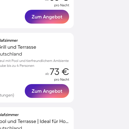
pro Nacht
Zum Angebot
hlafzimmer
rill und Terrasse
eutschland
beul mit Pool und tierfreundlichem Ambiente
aube bis zu 4 Personen
73 €
ab
pro Nacht
Zum Angebot
rtungen)
chlafzimmer
Ferienhaus mit Grill, Pool und Terrasse | Ideal für Homeoffice
eutschland