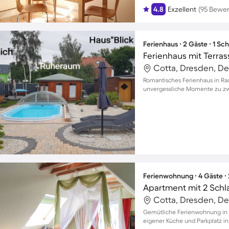
4.8
Exzellent
(95 Bewe
Ferienhaus ∙ 2 Gäste ∙ 1 Sc
Cotta, Dresden, D
Romantisches Ferienhaus in Rad
unvergessliche Momente zu zw
Ferienwohnung ∙ 4 Gäste ∙
Apartment mit 2 Schl
Cotta, Dresden, D
Gemütliche Ferienwohnung in O
eigener Küche und Parkplatz in