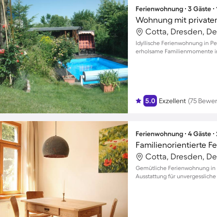
Ferienwohnung ∙ 3 Gäste ∙
Wohnung mit private
Cotta, Dresden, D
Idyllische Ferienwohnung in Pe
erholsame Familienmomente in
5.0
Exzellent
(75 Bewe
Ferienwohnung ∙ 4 Gäste ∙
Cotta, Dresden, D
Gemütliche Ferienwohnung in K
Ausstattung für unvergesslich