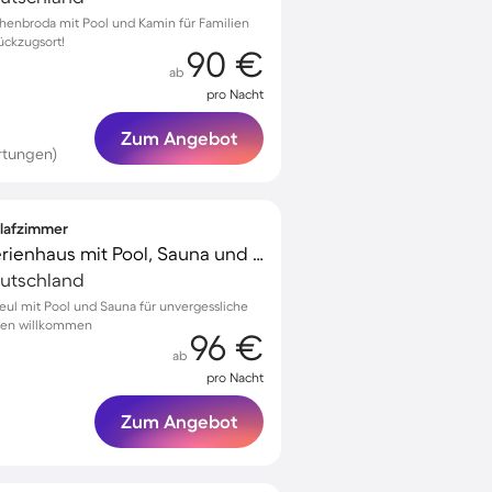
schenbroda mit Pool und Kamin für Familien
ückzugsort!
90 €
ab
pro Nacht
Zum Angebot
rtungen)
hlafzimmer
Kinderfreundliches Ferienhaus mit Pool, Sauna und Terrasse | Haustiere erlaubt
eutschland
beul mit Pool und Sauna für unvergessliche
ren willkommen
96 €
ab
pro Nacht
Zum Angebot