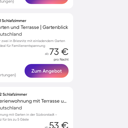
rtungen)
 1 Schlafzimmer
rten und Terrasse | Gartenblick
eutschland
zwei in Briesnitz mit einladendem Garten
ideal für Familienentspannung
73 €
ab
pro Nacht
Zum Angebot
rtungen)
 2 Schlafzimmer
Familienfreundliche Ferienwohnung mit Terrasse und Garten | Ideal für Homeoffice | Haustierfreundlich
eutschland
nung mit Garten in der Südvorstadt –
 für bis zu 5 Gäste
53 €
ab