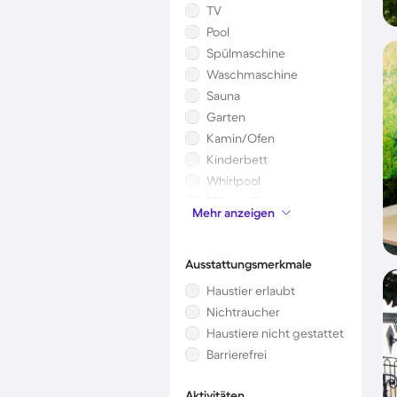
TV
Pool
Spülmaschine
Waschmaschine
Sauna
Garten
Kamin/Ofen
Kinderbett
Whirlpool
Mikrowelle
Mehr anzeigen
Klimaanlage
Ausstattungsmerkmale
Haustier erlaubt
Nichtraucher
Haustiere nicht gestattet
Barrierefrei
Aktivitäten