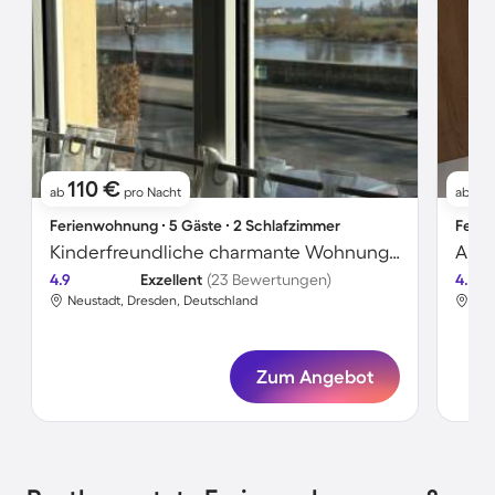
110 €
6
ab
pro Nacht
ab
Ferienwohnung ∙ 5 Gäste ∙ 2 Schlafzimmer
Ferie
Kinderfreundliche charmante Wohnung mit Garten | Gartenblick | Hunde erlaubt
Apar
4.9
Exzellent
(23 Bewertungen)
4.6
Neustadt, Dresden, Deutschland
Neu
Zum Angebot