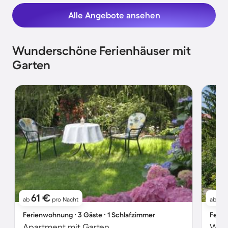
Alle Angebote ansehen
Wunderschöne Ferienhäuser mit
Garten
61 €
8
ab
pro Nacht
ab
Ferienwohnung ∙ 3 Gäste ∙ 1 Schlafzimmer
Ferie
Apartment mit Garten
Wohn