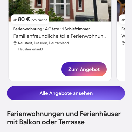
80 €
4
ab
pro Nacht
ab
Ferienwohnung ∙ 4 Gäste ∙ 1 Schlafzimmer
Ferie
Familienfreundliche tolle Ferienwohnung mit Garten, Terrasse und Grill | Gartenblick | Nah am Strand | Ideal für Homeoffice | Haustierfreundlich
Woh
Neustadt, Dresden, Deutschland
Neu
Haustier erlaubt
Hau
Zum Angebot
Alle Angebote ansehen
Ferienwohnungen und Ferienhäuser
mit Balkon oder Terrasse