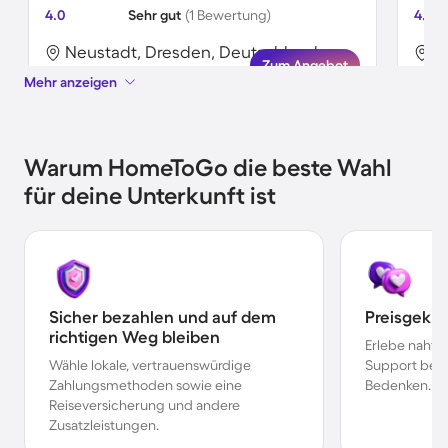
4.0
Sehr gut
(1 Bewertung)
4.6
Neustadt, Dresden, Deutschland
N
Zum Angebot
Mehr anzeigen
Warum HomeToGo die beste Wahl
für deine Unterkunft ist
Sicher bezahlen und auf dem
Preisgekr
richtigen Weg bleiben
Erlebe nahtl
Wähle lokale, vertrauenswürdige
Support bei 
Zahlungsmethoden sowie eine
Bedenken.
Reiseversicherung und andere
Zusatzleistungen.