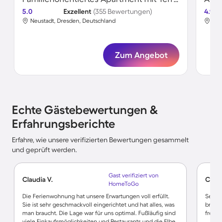
5.0
Exzellent
(355 Bewertungen)
4.9
Neustadt, Dresden, Deutschland
Neu
Zum Angebot
Echte Gästebewertungen &
Erfahrungsberichte
Erfahre, wie unsere verifizierten Bewertungen gesammelt
und geprüft werden.
Gast verifiziert von
Claudia V.
Chris
HomeToGo
Die Ferienwohnung hat unsere Erwartungen voll erfüllt.
Sehr z
Sie ist sehr geschmackvoll eingerichtet und hat alles, was
brauch
man braucht. Die Lage war für uns optimal. Fußläufig sind
freund
viele Einkaufsmöglichkeiten und Restaurants und die Elbe