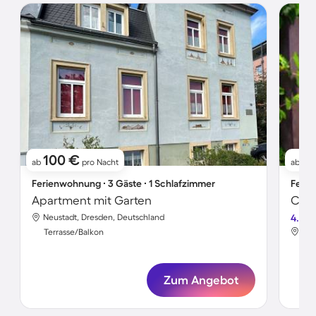
100 €
4
ab
pro Nacht
ab
Ferienwohnung ∙ 3 Gäste ∙ 1 Schlafzimmer
Ferie
Apartment mit Garten
Neustadt, Dresden, Deutschland
4.6
Neu
Terrasse/Balkon
Ter
Zum Angebot