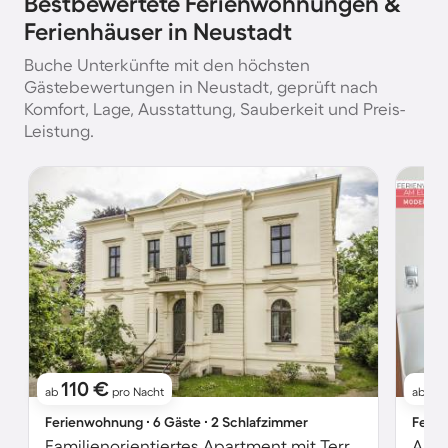
Bestbewertete Ferienwohnungen &
Ferienhäuser in Neustadt
Buche Unterkünfte mit den höchsten
Gästebewertungen in Neustadt, geprüft nach
Komfort, Lage, Ausstattung, Sauberkeit und Preis-
Leistung.
110 €
6
ab
pro Nacht
ab
Ferienwohnung ∙ 6 Gäste ∙ 2 Schlafzimmer
Ferie
Familienorientiertes Apartment mit Terrasse, Grill und Garten | Strand in der Nähe
Apar