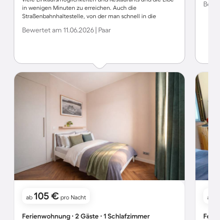
Bewer
in wenigen Minuten zu erreichen. Auch die
Straßenbahnhaltestelle, von der man schnell in die
Altstadt von Dresden kommt, ist direkt um die Ecke.
Bewertet am 11.06.2026 | Paar
Allerdings sollte man beachten, dass das Bett nicht ganz
so breit ist. Das ist vielleicht nicht für jeden was. Die
Kommunikation mit dem Vermieter hat per Mail super
geklappt. Auf Rückfragen wurde immer schnell und
hilfsbereit reagiert. Wir kommen gerne wieder.
105 €
ab
pro Nacht
ab
Ferienwohnung ∙ 2 Gäste ∙ 1 Schlafzimmer
Ferie