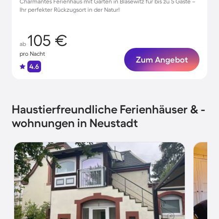
Charmantes Ferienhaus mit Garten in Blasewitz für bis zu 5 Gäste –
Ihr perfekter Rückzugsort in der Natur!
105 €
ab
pro Nacht
Zum Angebot
4.6
Haustierfreundliche Ferienhäuser & -
wohnungen in Neustadt