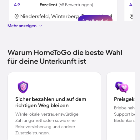
4.9
Exzellent
(68 Bewertungen)
4.8
Niedersfeld, Winterberg, Deutschland
N
Zum Angebot
Mehr anzeigen
Warum HomeToGo die beste Wahl
für deine Unterkunft ist
Sicher bezahlen und auf dem
Preisgekr
richtigen Weg bleiben
Erlebe nahtl
Wähle lokale, vertrauenswürdige
Support bei 
Zahlungsmethoden sowie eine
Bedenken.
Reiseversicherung und andere
Zusatzleistungen.