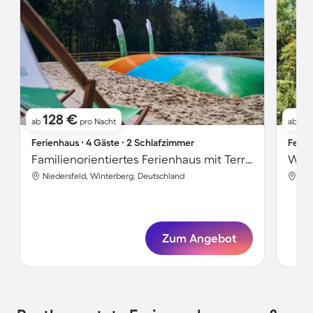
128 €
11
ab
pro Nacht
ab
Ferienhaus ∙ 4 Gäste ∙ 2 Schlafzimmer
Ferie
Familienorientiertes Ferienhaus mit Terrasse, Garten und Whirlpool | Nah am Skifahren
Wohn
Niedersfeld, Winterberg, Deutschland
Nie
Zum Angebot