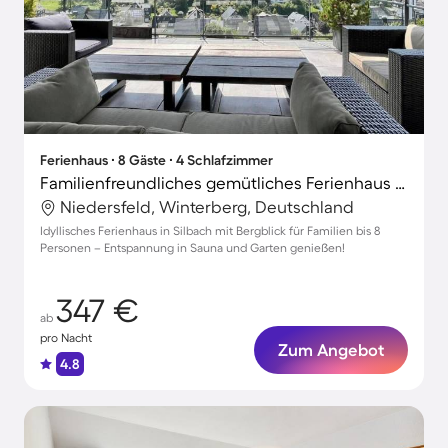
Ferienhaus ∙ 8 Gäste ∙ 4 Schlafzimmer
Familienfreundliches gemütliches Ferienhaus mit Sauna, Grill und Garten | Bergblick | Perfekt für die Arbeit von Zuhause
Niedersfeld, Winterberg, Deutschland
Idyllisches Ferienhaus in Silbach mit Bergblick für Familien bis 8
Personen – Entspannung in Sauna und Garten genießen!
347 €
ab
pro Nacht
Zum Angebot
4.8