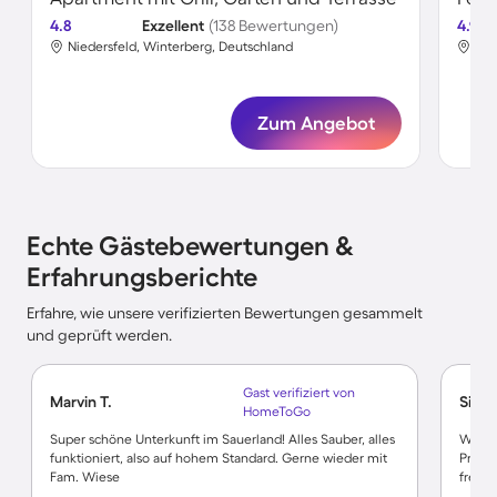
4.8
Exzellent
(138 Bewertungen)
4.9
Niedersfeld, Winterberg, Deutschland
Nie
Zum Angebot
Echte Gästebewertungen &
Erfahrungsberichte
Erfahre, wie unsere verifizierten Bewertungen gesammelt
und geprüft werden.
Gast verifiziert von
Marvin T.
Silke 
HomeToGo
Super schöne Unterkunft im Sauerland! Alles Sauber, alles
Wir h
funktioniert, also auf hohem Standard. Gerne wieder mit
Prima 
Fam. Wiese
freund