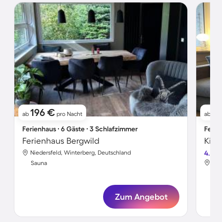
196 €
4
ab
pro Nacht
ab
Ferienhaus ∙ 6 Gäste ∙ 3 Schlafzimmer
Ferie
Ferienhaus Bergwild
Niedersfeld, Winterberg, Deutschland
4.7
Nie
Sauna
Sa
Zum Angebot