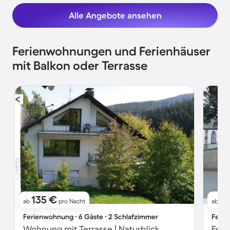
Alle Angebote ansehen
Ferienwohnungen und Ferienhäuser
mit Balkon oder Terrasse
135 €
18
ab
pro Nacht
ab
Ferienwohnung ∙ 6 Gäste ∙ 2 Schlafzimmer
Ferie
Wohnung mit Terrasse | Naturblick
Feri