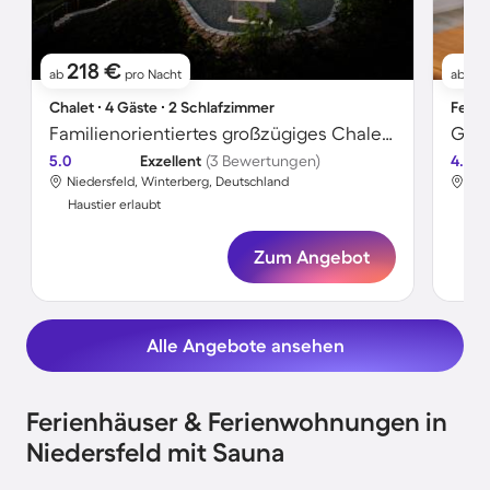
218 €
7
ab
pro Nacht
ab
Chalet ∙ 4 Gäste ∙ 2 Schlafzimmer
Ferie
Familienorientiertes großzügiges Chalet mit Garten, Grill und Sauna | Stadtblick | Hunde erlaubt
5.0
Exzellent
(3 Bewertungen)
4.0
Niedersfeld, Winterberg, Deutschland
Nie
Haustier erlaubt
Hau
Zum Angebot
Alle Angebote ansehen
Ferienhäuser & Ferienwohnungen in
Niedersfeld mit Sauna