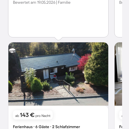
Bewertet am 19.05.2026 | Familie
Bewer
143 €
ab
pro Nacht
ab
Ferienhaus ∙ 6 Gäste ∙ 2 Schlafzimmer
Ferie