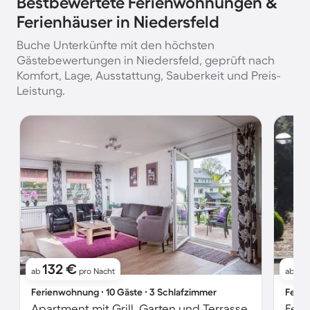
Bestbewertete Ferienwohnungen &
Ferienhäuser in Niedersfeld
Buche Unterkünfte mit den höchsten
Gästebewertungen in Niedersfeld, geprüft nach
Komfort, Lage, Ausstattung, Sauberkeit und Preis-
Leistung.
132 €
1
ab
pro Nacht
ab
Ferienwohnung ∙ 10 Gäste ∙ 3 Schlafzimmer
Ferie
Apartment mit Grill, Garten und Terrasse