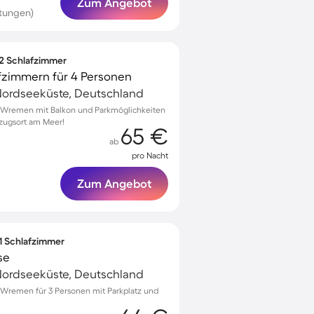
Zum Angebot
tungen)
 2 Schlafzimmer
fzimmern für 4 Personen
ordseeküste, Deutschland
 Wremen mit Balkon und Parkmöglichkeiten
kzugsort am Meer!
65 €
ab
pro Nacht
Zum Angebot
 1 Schlafzimmer
se
ordseeküste, Deutschland
Wremen für 3 Personen mit Parkplatz und