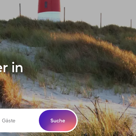
r in
Gäste
Suche