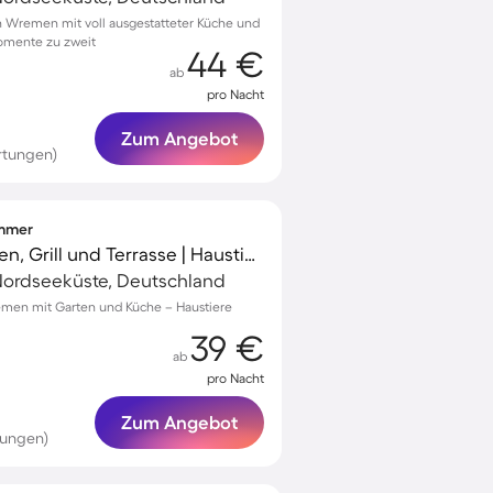
 Wremen mit voll ausgestatteter Küche und
Momente zu zweit
44 €
ab
pro Nacht
Zum Angebot
rtungen)
immer
Tolles Chalet mit Garten, Grill und Terrasse | Haustiere erlaubt
ordseeküste, Deutschland
remen mit Garten und Küche – Haustiere
39 €
ab
pro Nacht
Zum Angebot
tungen)