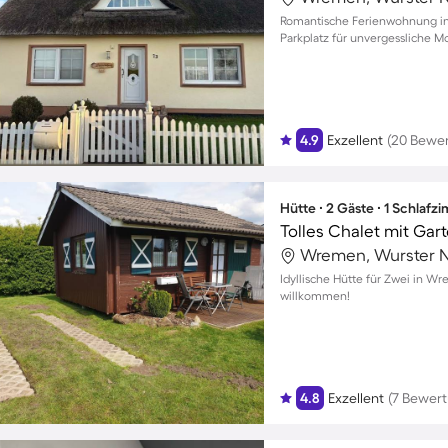
Romantische Ferienwohnung in
Parkplatz für unvergessliche 
4.9
Exzellent
(20 Bewe
Hütte ∙ 2 Gäste ∙ 1 Schlafz
Wremen, Wurster N
Idyllische Hütte für Zwei in W
willkommen!
4.8
Exzellent
(7 Bewer