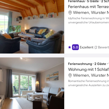
Ferienhaus ∙ 5 Gäste ∙ 2 S
Ferienhaus mit Terrass
Wremen, Wurster N
Idyllische Ferienwohnung in 
unvergessliche Urlaubsmomente
5.0
Exzellent
(2 Bewer
Ferienwohnung ∙ 2 Gäste ∙
Wohnung mit 1 Schlaf
Wremen, Wurster N
Romantische Ferienwohnung in
unvergessliche Auszeiten zu z