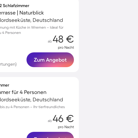
 2 Schlafzimmer
rasse | Naturblick
ordseeküste, Deutschland
nung mit Küche in Wremen – Ideal für
zu 4 Personen
48 €
ab
pro Nacht
Zum Angebot
rtungen)
immer
mmer für 4 Personen
ordseeküste, Deutschland
bis zu 4 Personen – Ihr tierfreundliches
46 €
ab
pro Nacht