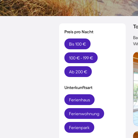
T
Preis pro Nacht
Ba
Wr
Bis 100 €
100 € - 199 €
Ab 200 €
Unterkunftsart
Ferienhaus
Ferienwohnung
Ferienpark