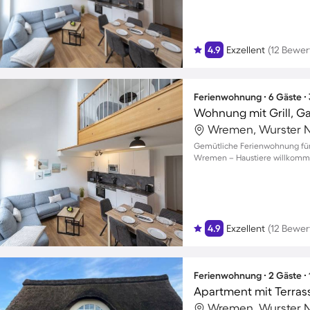
4.9
Exzellent
(12 Bewe
Ferienwohnung ∙ 6 Gäste ∙
Wohnung mit Grill, Ga
Wremen, Wurster N
Gemütliche Ferienwohnung für
Wremen – Haustiere willkomm
4.9
Exzellent
(12 Bewe
Ferienwohnung ∙ 2 Gäste ∙
Apartment mit Terrass
Wremen, Wurster N