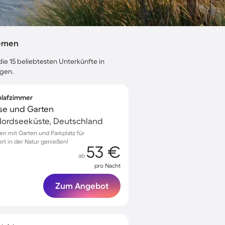
remen
ie 15 beliebtesten Unterkünfte in
ngen.
chlafzimmer
sse und Garten
ordseeküste, Deutschland
en mit Garten und Parkplatz für
rt in der Natur genießen!
53 €
ab
pro Nacht
Zum Angebot