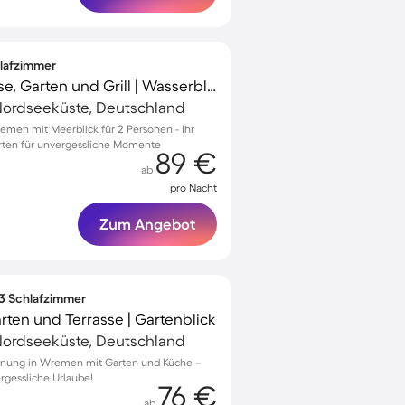
hlafzimmer
Ferienhaus mit Terrasse, Garten und Grill | Wasserblick
ordseeküste, Deutschland
emen mit Meerblick für 2 Personen - Ihr
rten für unvergessliche Momente
89 €
ab
pro Nacht
Zum Angebot
 3 Schlafzimmer
rten und Terrasse | Gartenblick
ordseeküste, Deutschland
hnung in Wremen mit Garten und Küche –
rgessliche Urlaube!
76 €
ab