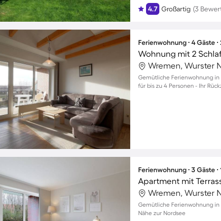
4.7
Großartig
(3 Bewer
Ferienwohnung ∙ 4 Gäste ∙
Wohnung mit 2 Schla
Wremen, Wurster N
Gemütliche Ferienwohnung in
für bis zu 4 Personen - Ihr Rüc
Ferienwohnung ∙ 3 Gäste ∙
Apartment mit Terras
Wremen, Wurster N
Gemütliche Ferienwohnung in 
Nähe zur Nordsee