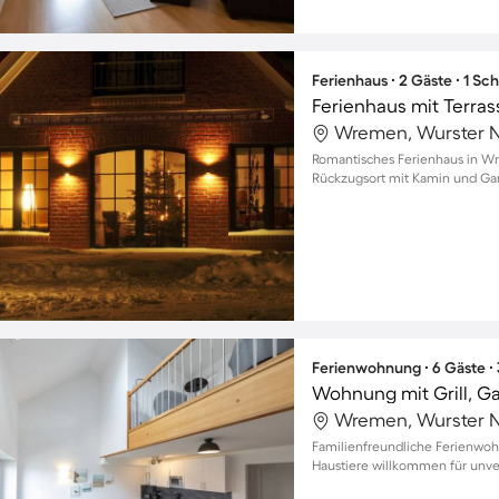
Ferienhaus ∙ 2 Gäste ∙ 1 Sc
Wremen, Wurster N
Romantisches Ferienhaus in Wr
Rückzugsort mit Kamin und Ga
Ferienwohnung ∙ 6 Gäste ∙
Wohnung mit Grill, Ga
Wremen, Wurster N
Familienfreundliche Ferienwo
Haustiere willkommen für unve