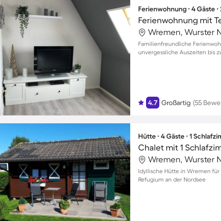
Ferienwohnung ∙ 4 Gäste ∙
Ferienwohnung mit Ter
Wremen, Wurster N
Familienfreundliche Ferienwoh
unvergessliche Auszeiten bis 
4.7
Großartig
(55 Bewe
Hütte ∙ 4 Gäste ∙ 1 Schlafz
Chalet mit 1 Schlafzi
Wremen, Wurster N
Idyllische Hütte in Wremen für 
Refugium an der Nordsee