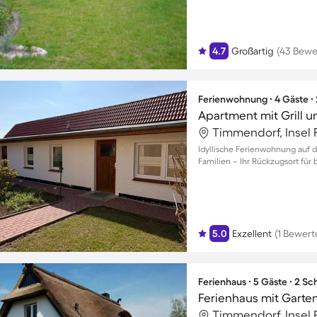
4.7
Großartig
(43 Bewe
Ferienwohnung ∙ 4 Gäste ∙
Apartment mit Grill u
Timmendorf, Insel 
Idyllische Ferienwohnung auf d
Familien – Ihr Rückzugsort für b
5.0
Exzellent
(1 Bewert
Ferienhaus ∙ 5 Gäste ∙ 2 S
Ferienhaus mit Garte
Timmendorf, Insel 