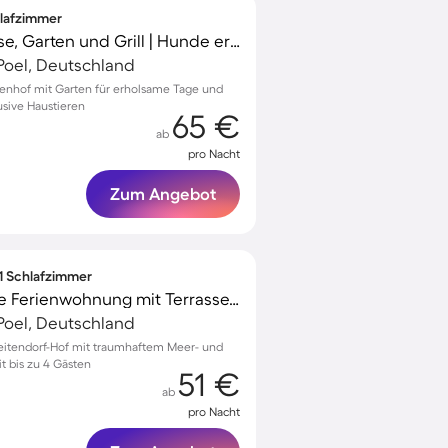
hlafzimmer
Ferienhaus mit Terrasse, Garten und Grill | Hunde erlaubt
Poel, Deutschland
tenhof mit Garten für erholsame Tage und
lusive Haustieren
65 €
ab
pro Nacht
Zum Angebot
 1 Schlafzimmer
Voll ausgestattete tolle Ferienwohnung mit Terrasse, Garten und Grill | Seeblick | Haustiere erlaubt
Poel, Deutschland
eitendorf-Hof mit traumhaftem Meer- und
t bis zu 4 Gästen
51 €
ab
pro Nacht