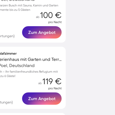
warzen Busch mit Sauna, Kamin und Garten
mente bis zu 5 Gästen
100 €
ab
pro Nacht
Zum Angebot
ertungen)
chlafzimmer
Familienorientiertes Ferienhaus mit Garten und Terrasse | Gartenblick | Nah am Strand | Hunde erlaubt
Poel, Deutschland
 – Ihr familienfreundliches Refugium mit
 zu 6 Gäste!
119 €
ab
pro Nacht
Zum Angebot
rtungen)