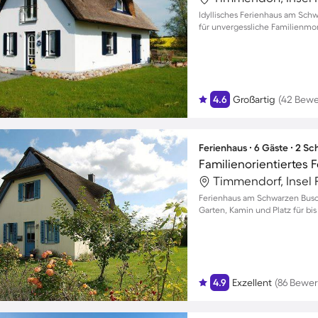
Idyllisches Ferienhaus am Sch
für unvergessliche Familienmo
4.6
Großartig
(42 Bew
Ferienhaus ∙ 6 Gäste ∙ 2 S
Timmendorf, Insel 
Ferienhaus am Schwarzen Busch
Garten, Kamin und Platz für bis
4.9
Exzellent
(86 Bewe