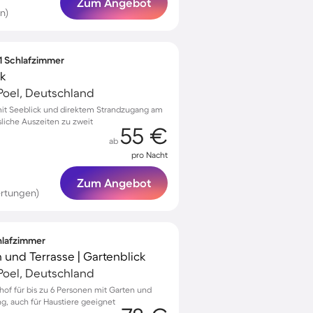
Zum Angebot
n)
 1 Schlafzimmer
ck
Poel, Deutschland
t Seeblick und direktem Strandzugang am
liche Auszeiten zu zweit
55 €
ab
pro Nacht
Zum Angebot
rtungen)
chlafzimmer
 und Terrasse | Gartenblick
Poel, Deutschland
nhof für bis zu 6 Personen mit Garten und
ng, auch für Haustiere geeignet