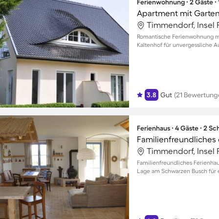
Ferienwohnung ∙ 2 Gäste ∙
Apartment mit Garten
Timmendorf, Insel 
Romantische Ferienwohnung mi
Kaltenhof für unvergessliche A
3.8
Gut
(21 Bewertung
Ferienhaus ∙ 4 Gäste ∙ 2 S
Timmendorf, Insel 
Familienfreundliches Ferienhau
Lage am Schwarzen Busch für 