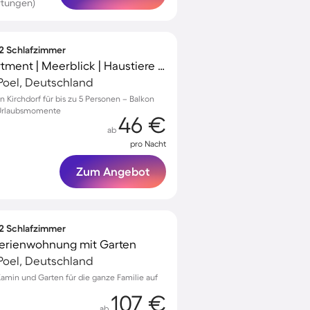
rtungen)
 2 Schlafzimmer
Wunderschönes Apartment | Meerblick | Haustiere erlaubt
Poel, Deutschland
 Kirchdorf für bis zu 5 Personen – Balkon
 Urlaubsmomente
46 €
ab
pro Nacht
Zum Angebot
 2 Schlafzimmer
Ferienwohnung mit Garten
Poel, Deutschland
amin und Garten für die ganze Familie auf
107 €
ab