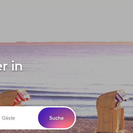
r in
Gäste
Suche