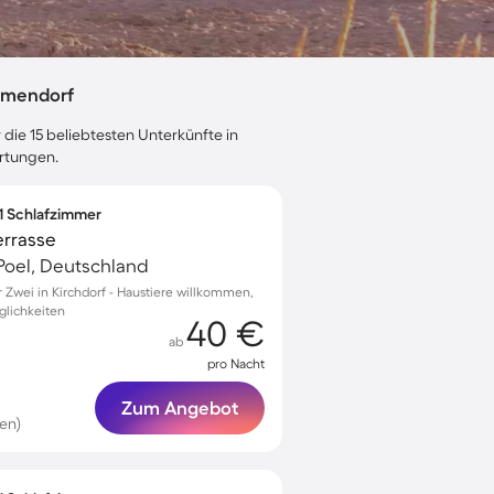
mmendorf
 die 15 beliebtesten Unterkünfte in
rtungen.
 1 Schlafzimmer
errasse
Poel, Deutschland
Zwei in Kirchdorf - Haustiere willkommen,
glichkeiten
40 €
ab
pro Nacht
Zum Angebot
en)