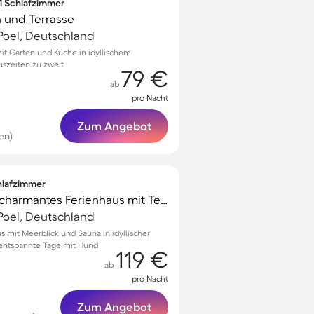
 1 Schlafzimmer
 und Terrasse
Poel, Deutschland
t Garten und Küche in idyllischem
uszeiten zu zweit
79 €
ab
pro Nacht
Zum Angebot
en)
chlafzimmer
Familienfreundliches charmantes Ferienhaus mit Terrasse, Garten und Sauna | Naturblick | Neben dem Strand | Hunde erlaubt
Poel, Deutschland
s mit Meerblick und Sauna in idyllischer
entspannte Tage mit Hund
119 €
ab
pro Nacht
Zum Angebot