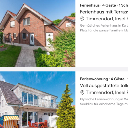
Ferienhaus ∙ 4 Gäste ∙ 1 Sc
Timmendorf, Insel 
Gemütliches Ferienhaus in Kal
Platz für die ganze Familie ink
Ferienwohnung ∙ 4 Gäste ∙
Timmendorf, Insel 
Idyllische Ferienwohnung in W
Seeblick für erholsame Tage mi