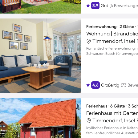
3.9
Gut
(4 Bewertunge
Ferienwohnung ∙ 2 Gäste ∙
Wohnung | Strandbli
Timmendorf, Insel 
Romantische Ferienwohnung mi
Schwarzen Busch für unvergess
4.6
Großartig
(73 Bewe
Ferienhaus ∙ 6 Gäste ∙ 3 S
Ferienhaus mit Garten
Timmendorf, Insel 
Idyllisches Ferienhaus in Kalte
familienfreundlicher Ausstattu