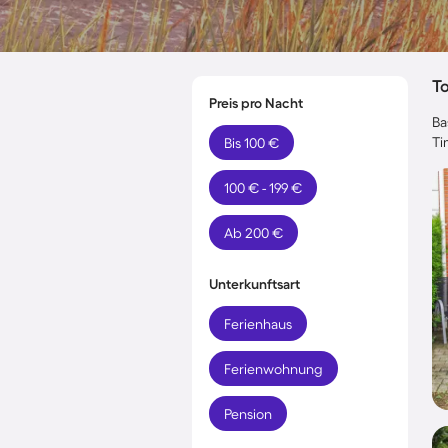
T
Preis pro Nacht
Ba
Ti
Bis 100 €
100 € - 199 €
Ab 200 €
Unterkunftsart
Ferienhaus
Ferienwohnung
Pension