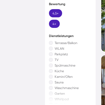
Bewertung
4,5+
4+
Dienstleistungen
Terrasse/Balkon
WLAN
Parkplatz
TV
Spülmaschine
Küche
Kamin/Ofen
Sauna
Waschmaschine
Garten
Whirlpool
Kinderbett