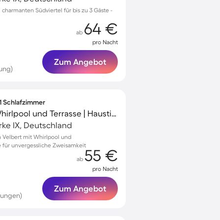
harmanten Südviertel für bis zu 3 Gäste -
64 €
ab
pro Nacht
Zum Angebot
ung)
 1 Schlafzimmer
Ferienwohnung mit Whirlpool und Terrasse | Haustiere sind willkommen
ke IX, Deutschland
 Velbert mit Whirlpool und
 für unvergessliche Zweisamkeit
55 €
ab
pro Nacht
Zum Angebot
tungen)