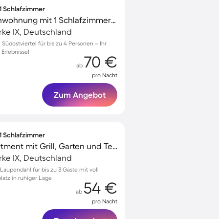
 1 Schlafzimmer
Wunderschöne Ferienwohnung mit 1 Schlafzimmer für 4 Personen
ke IX, Deutschland
dostviertel für bis zu 4 Personen – Ihr
 Erlebnisse!
70 €
ab
pro Nacht
Zum Angebot
 1 Schlafzimmer
Wunderschönes Apartment mit Grill, Garten und Terrasse | Naturblick | Perfekt für die Arbeit von Zuhause
ke IX, Deutschland
aupendahl für bis zu 3 Gäste mit voll
latz in ruhiger Lage
54 €
ab
pro Nacht