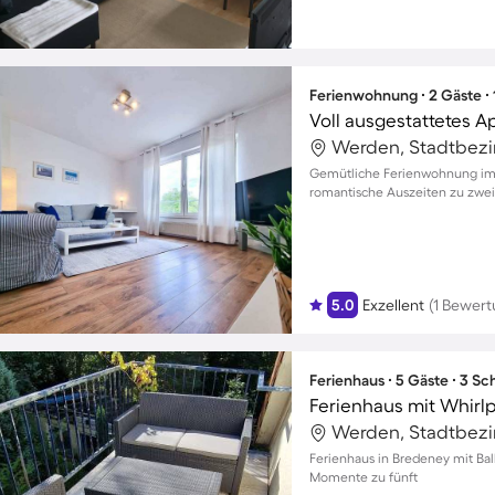
Ferienwohnung ∙ 2 Gäste ∙
Werden, Stadtbezir
Gemütliche Ferienwohnung im Os
romantische Auszeiten zu zwei
5.0
Exzellent
(1 Bewert
Ferienhaus ∙ 5 Gäste ∙ 3 S
Ferienhaus mit Whirl
Werden, Stadtbezir
Ferienhaus in Bredeney mit Bal
Momente zu fünft