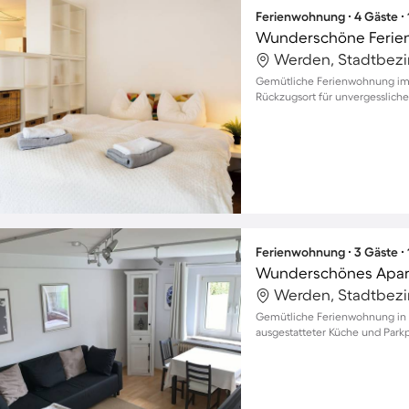
Ferienwohnung ∙ 4 Gäste ∙
Werden, Stadtbezir
Gemütliche Ferienwohnung im Sü
Rückzugsort für unvergessliche
Ferienwohnung ∙ 3 Gäste ∙
Werden, Stadtbezir
Gemütliche Ferienwohnung in L
ausgestatteter Küche und Parkp