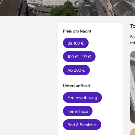
T
Preis pro Nacht
Ba
mi
Bis 100 €
100 € - 199 €
Ab 200 €
Unterkunftsart
Ferienwohnung
Ferienhaus
Bed & Breakfast