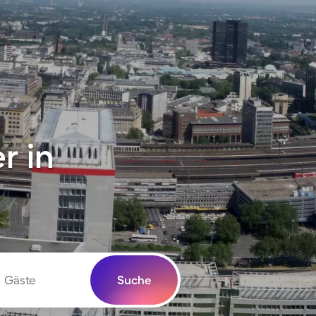
r in
Gäste
Suche