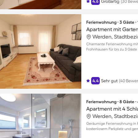
4.6
Großartig
(30 Bew
Ferienwohnung ∙ 3 Gäste ∙
Apartment mit Garten
Werden, Stadtbezir
Charmante Ferienwohnung mit 
Frohnhausen für bis zu 3 Gäste
4.4
Sehr gut
(40 Bewe
Ferienwohnung ∙ 8 Gäste ∙
Apartment mit 4 Schl
Werden, Stadtbezir
Geräumige Ferienwohnung in Rü
kostenlosem Parkplatz und g