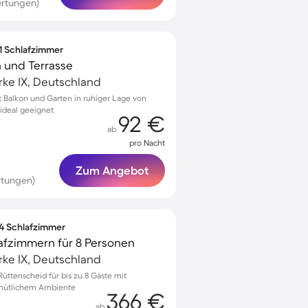
ertungen)
 1 Schlafzimmer
 und Terrasse
ke IX, Deutschland
Balkon und Garten in ruhiger Lage von
 ideal geeignet
92 €
ab
pro Nacht
Zum Angebot
rtungen)
 4 Schlafzimmer
afzimmern für 8 Personen
ke IX, Deutschland
ttenscheid für bis zu 8 Gäste mit
emütlichem Ambiente
366 €
ab