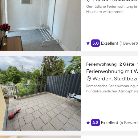
Gemütliche Ferienwohnung im c
Haustiere willkommen!
5.0
Exzellent
(1 Bewert
Ferienwohnung ∙ 2 Gäste ∙
Werden, Stadtbezir
Romantische Ferienwohnung in
hundefreundlicher Atmosphäre
4.8
Exzellent
(4 Bewer