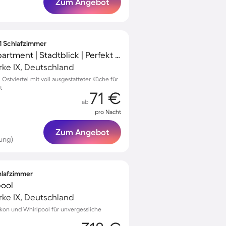
Zum Angebot
 1 Schlafzimmer
Voll ausgestattetes Apartment | Stadtblick | Perfekt für die Arbeit von Zuhause
ke IX, Deutschland
tviertel mit voll ausgestatteter Küche für
t
71 €
ab
pro Nacht
Zum Angebot
ung)
chlafzimmer
pool
ke IX, Deutschland
kon und Whirlpool für unvergessliche