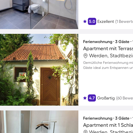
5.0
Exzellent
(1 Bewert
Ferienwohnung ∙ 3 Gäste ∙
Apartment mit Terrass
Werden, Stadtbezir
Gemütliche Ferienwohnung mit 
Gäste ideal zum Entspannen u
4.7
Großartig
(60 Bewe
Ferienwohnung ∙ 3 Gäste ∙
Apartment mit 1 Schl
Werden, Stadtbezir