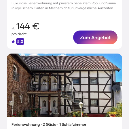
Luxuriöse Ferienwohnung mit privatem beheiztem Pool und Sauna
in idyllischem Garten in Mechernich für unvergessliche Auszeiten
144 €
ab
pro Nacht
Zum Angebot
5.0
Ferienwohnung ∙ 2 Gäste ∙ 1 Schlafzimmer