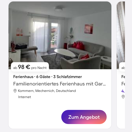
98 €
8
ab
pro Nacht
ab
Ferienhaus ∙ 6 Gäste ∙ 3 Schlafzimmer
Ferie
Familienorientiertes Ferienhaus mit Garten, Grill und Terrasse
Kommern, Mechernich, Deutschland
4.8
Kom
Internet
Int
Zum Angebot