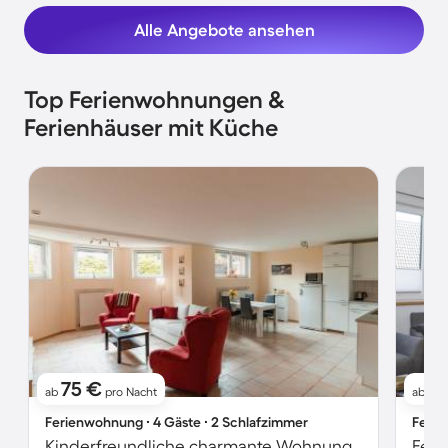
Alle Angebote ansehen
Top Ferienwohnungen &
Ferienhäuser mit Küche
75 €
11
ab
pro Nacht
ab
Ferienwohnung ∙ 4 Gäste ∙ 2 Schlafzimmer
Ferie
Kinderfreundliche charmante Wohnung | Haustierfreundlich