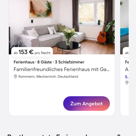
153 €
7
ab
pro Nacht
ab
Ferienhaus ∙ 8 Gäste ∙ 3 Schlafzimmer
Ferie
Familienfreundliches Ferienhaus mit Garten und Terrasse | Naturblick
Kommern, Mechernich, Deutschland
5.0
Kom
Zum Angebot