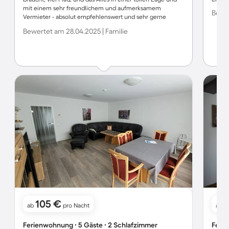
mit einem sehr freundlichem und aufmerksamem
Bewer
Vermieter - absolut empfehlenswert und sehr gerne
wieder!
Bewertet am 28.04.2025 | Familie
105 €
1
ab
pro Nacht
ab
Ferienwohnung ∙ 5 Gäste ∙ 2 Schlafzimmer
Ferie