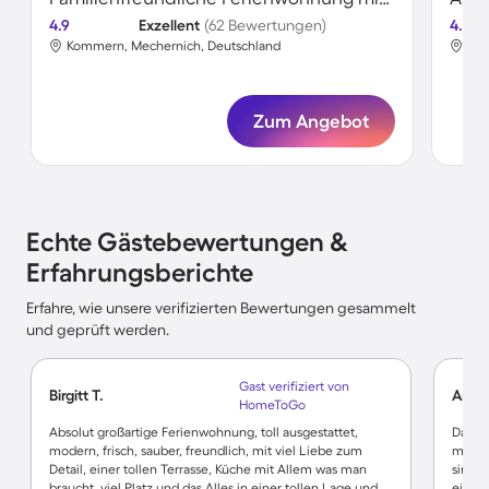
4.9
Exzellent
(62 Bewertungen)
4.8
Kommern, Mechernich, Deutschland
Kom
Zum Angebot
Echte Gästebewertungen &
Erfahrungsberichte
Erfahre, wie unsere verifizierten Bewertungen gesammelt
und geprüft werden.
Gast verifiziert von
Birgitt T.
Andre
HomeToGo
Absolut großartige Ferienwohnung, toll ausgestattet,
Das Ha
modern, frisch, sauber, freundlich, mit viel Liebe zum
mit al
Detail, einer tollen Terrasse, Küche mit Allem was man
sind s
braucht, viel Platz und das Alles in einer tollen Lage und
einen