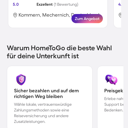
5.0
Exzellent
(1 Bewertung)
4.9
Kommern, Mechernich, Deutschland
K
Zum Angebot
Warum HomeToGo die beste Wahl
für deine Unterkunft ist
Sicher bezahlen und auf dem
Preisgekr
richtigen Weg bleiben
Erlebe nahtl
Wähle lokale, vertrauenswürdige
Support bei 
Zahlungsmethoden sowie eine
Bedenken.
Reiseversicherung und andere
Zusatzleistungen.