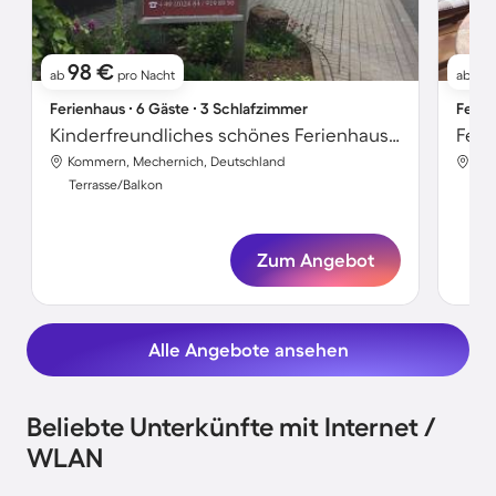
98 €
7
ab
pro Nacht
ab
Ferienhaus ∙ 6 Gäste ∙ 3 Schlafzimmer
Ferie
Kinderfreundliches schönes Ferienhaus mit Garten, Grill und Terrasse
Fer
Kommern, Mechernich, Deutschland
Kom
Terrasse/Balkon
Ter
Zum Angebot
Alle Angebote ansehen
Beliebte Unterkünfte mit Internet /
WLAN