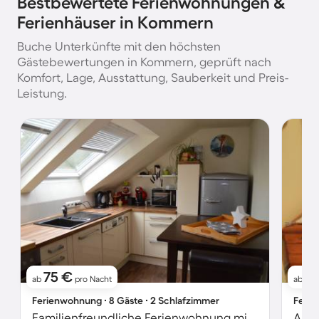
Bestbewertete Ferienwohnungen &
Ferienhäuser in Kommern
Buche Unterkünfte mit den höchsten
Gästebewertungen in Kommern, geprüft nach
Komfort, Lage, Ausstattung, Sauberkeit und Preis-
Leistung.
75 €
6
ab
pro Nacht
ab
Ferienwohnung ∙ 8 Gäste ∙ 2 Schlafzimmer
Ferie
Familienfreundliche Ferienwohnung mit Garten
Apar