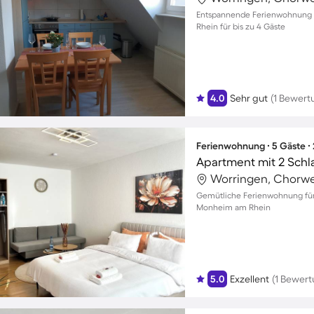
Entspannende Ferienwohnung 
Rhein für bis zu 4 Gäste
4.0
Sehr gut
(1 Bewert
Ferienwohnung ∙ 5 Gäste ∙
Apartment mit 2 Schl
Worringen, Chorwe
Gemütliche Ferienwohnung für b
Monheim am Rhein
5.0
Exzellent
(1 Bewert