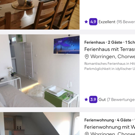
4.9
Exzellent
(95 Bewe
Ferienhaus ∙ 2 Gäste ∙ 1 Sc
Ferienhaus mit Terras
Worringen, Chorwe
Romantisches Ferienhaus in Hit
Parkmöglichkeit in idyllische
3.9
Gut
(7 Bewertunge
Ferienwohnung ∙ 4 Gäste ∙
Ferienwohnung mit Wh
Worringen, Chorwe