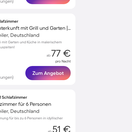
tungen)
hlafzimmer
Familienorientierte Unterkunft mit Grill und Garten | Perfekt für die Arbeit von Zuhause
iler, Deutschland
i mit Garten und Küche in malerischem
Auszeiten!
77 €
ab
pro Nacht
Zum Angebot
tungen)
 1 Schlafzimmer
zimmer für 6 Personen
iler, Deutschland
ung für bis zu 6 Personen in idyllischer
51 €
ab