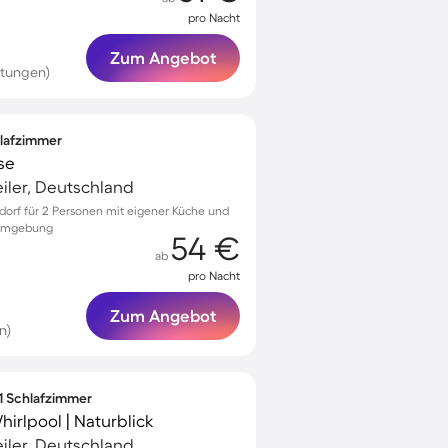
pro Nacht
Zum Angebot
rtungen)
hlafzimmer
se
iler, Deutschland
dorf für 2 Personen mit eigener Küche und
r Umgebung
54 €
ab
pro Nacht
Zum Angebot
n)
 1 Schlafzimmer
irlpool | Naturblick
iler, Deutschland