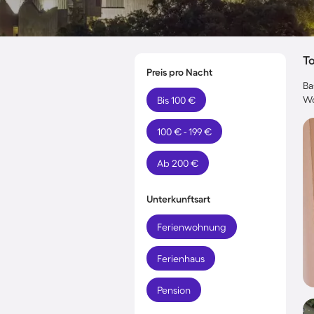
T
Preis pro Nacht
Ba
Wo
Bis 100 €
100 € - 199 €
Ab 200 €
Unterkunftsart
Ferienwohnung
Ferienhaus
Pension