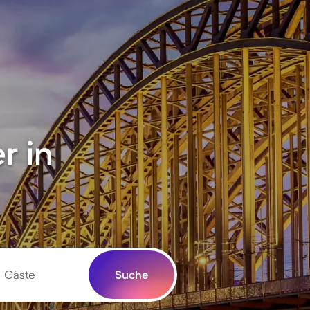
r in
Gäste
Suche