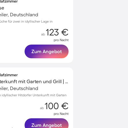
hlafzimmer
se
iler, Deutschland
he für zwei in idyllischer Lage in
123 €
ab
pro Nacht
Zum Angebot
hlafzimmer
Kinderfreundliche Unterkunft mit Garten und Grill | Flussblick | Ideal für Homeoffice
iler, Deutschland
 idyllischer Hitdorfer Unterkunft mit Garten
100 €
ab
pro Nacht
Zum Angebot