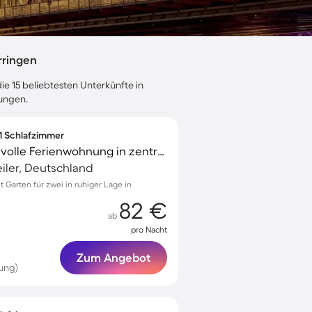
rringen
ie 15 beliebtesten Unterkünfte in
tungen.
 1 Schlafzimmer
Ferienwohnung Liebevolle Ferienwohnung in zentraler Lage
iler, Deutschland
Garten für zwei in ruhiger Lage in
82 €
ab
pro Nacht
Zum Angebot
ung)