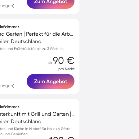
Zum Angebot
tungen)
hlafzimmer
Unterkunft mit Grill und Garten | Perfekt für die Arbeit von Zuhause
iler, Deutschland
en und Frühstück für bis zu 3 Gäste in
90 €
ab
pro Nacht
Zum Angebot
tungen)
hlafzimmer
Familienorientierte Unterkunft mit Grill und Garten | Gartenblick | Ideal für Homeoffice
iler, Deutschland
en und Küche in Hitdorf für bis zu 4 Gäste –
en und Genießen!