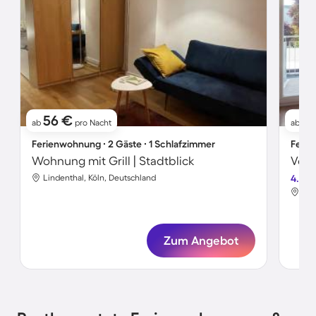
56 €
1
ab
pro Nacht
ab
Ferienwohnung ∙ 2 Gäste ∙ 1 Schlafzimmer
Ferie
Wohnung mit Grill | Stadtblick
Voll
Lindenthal, Köln, Deutschland
4.2
Lin
Zum Angebot