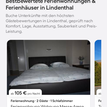
Bestbewertete Ferienwohnungen &
Ferienhäuser in Lindenthal
Buche Unterkünfte mit den höchsten
Gästebewertungen in Lindenthal, geprüft nach
Komfort, Lage, Ausstattung, Sauberkeit und Preis-
Leistung.
105 €
1
ab
pro Nacht
ab
Ferienwohnung ∙ 2 Gäste ∙ 1 Schlafzimmer
Ferie
Ferienwohnung Wohnung Messe-Arena