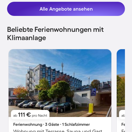
Alle Angebote ansehen
Beliebte Ferienwohnungen mit
Klimaanlage
111 €
9
ab
pro Nacht
ab
Ferienwohnung ∙ 3 Gäste ∙ 1 Schlafzimmer
Ferie
Wohnung mit Terrasse, Sauna und Garten