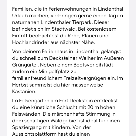
inhabergeführten Geschäften. Darüber hinaus
Familien, die in Ferienwohnungen in Lindenthal
prägen moderne Bildungseinrichtungen wie
Urlaub machen, verbringen gerne einen Tag im
die Universität zu Köln das Stadtbild.
naturnahen Lindenthaler Tierpark. Dieser
befindet sich im Stadtwald. Bei kostenlosem
Eintritt beobachtest du Rehe, Pfauen und
Hochlandrinder aus nächster Nähe.
Von deinem Ferienhaus in Lindenthal gelangst
du schnell zum Decksteiner Weiher im Äußeren
Grüngürtel. Neben einem Bootsverleih lädt
zudem ein Minigolfplatz zu
familienfreundlichem Freizeitvergnügen ein. Im
Herbst sammelst du hier massenweise
Kastanien.
Im Felsengarten am Fort Deckstein entdeckst
du eine künstliche Schlucht mit 20 m hohen
Felswänden. Die märchenhafte Stimmung in
dem schattigen Waldgebiet ist ideal für einen
Spaziergang mit Kindern. Von der
Aussichtsplattform hast du einen