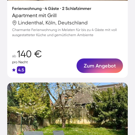
Ferienwohnung ∙ 4 Gäste ∙ 2 Schlafzimmer
Apartment mit Grill
Lindenthal, Köln, Deutschland
Charmante Ferienwohnung in Melaten für bis zu 4 Gäste mit voll
ausgestatteter Küche und gemütlichem Ambiente
140 €
ab
pro Nacht
Zum Angebot
4.5