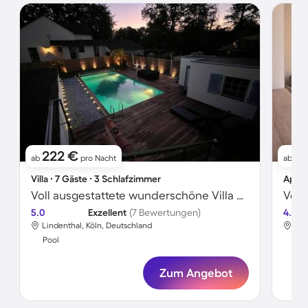
222 €
1
ab
pro Nacht
ab
Villa ∙ 7 Gäste ∙ 3 Schlafzimmer
Apart
Voll ausgestattete wunderschöne Villa mit Pool und Grill
5.0
Exzellent
(7 Bewertungen)
4.6
Lindenthal, Köln, Deutschland
Lin
Pool
Poo
Zum Angebot