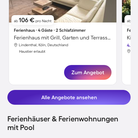
106 €
1
ab
pro Nacht
ab
Ferienhaus ∙ 4 Gäste ∙ 2 Schlafzimmer
Ferie
Ferienhaus mit Grill, Garten und Terrasse | Naturblick
Lindenthal, Köln, Deutschland
4.5
Lin
Haustier erlaubt
Hau
Zum Angebot
Alle Angebote ansehen
Ferienhäuser & Ferienwohnungen
mit Pool