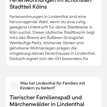
Stadtteil Kölns
Ferienwohnungen in Lindenthal sind eine
hervorragende Wahl, wenn du eine ruhig
gelegene Unterkunft für deine Städtereise in
Köln suchst. Dieser idyllische Stadtbezirk liegt
links des Rheins am Äußeren Grüngürtel.
Weitläufige Parks, blühende Gärten und
gehobene Wohnanlagen prägen die
Umgebung deines Ferienhauses in Lindenthal.
Dadurch eignet sich der Ort besonders für
Familien und Ruhe suchende Gäste.
Von den Ferienwohnungen in Lindenthal
erreichst du die Innenstadt Kölns und
Was hat Lindenthal für Familien mit
Sehenswürdigkeiten in wenigen Minuten mit
Kindern zu bieten?
den öffentlichen Verkehrsmitteln. Doch das
interessante Viertel hält ebenfalls einige
Tierischer Familienspaß und
Attraktionen bereit. So gibt es z. B. eine
Märchenwälder in Lindenthal
Einkaufsmeile, die Dürener Straße mit vielen