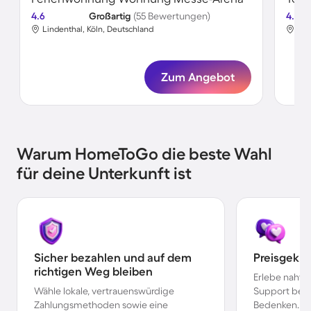
4.6
Großartig
(55 Bewertungen)
4.8
Lindenthal, Köln, Deutschland
Lin
Zum Angebot
Warum HomeToGo die beste Wahl
für deine Unterkunft ist
Sicher bezahlen und auf dem
Preisgekr
richtigen Weg bleiben
Erlebe nahtl
Wähle lokale, vertrauenswürdige
Support bei 
Zahlungsmethoden sowie eine
Bedenken.