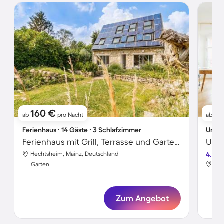
160 €
2
ab
pro Nacht
ab
Ferienhaus ∙ 14 Gäste ∙ 3 Schlafzimmer
Unter
Ferienhaus mit Grill, Terrasse und Garten | Gartenblick
Hechtsheim, Mainz, Deutschland
4.8
Hec
Garten
Gar
Zum Angebot