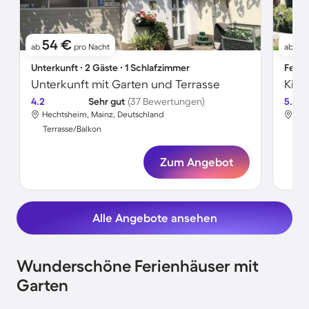
54 €
13
ab
pro Nacht
ab
Unterkunft ∙ 2 Gäste ∙ 1 Schlafzimmer
Ferie
Unterkunft mit Garten und Terrasse
4.2
Sehr gut
(37 Bewertungen)
5.0
Hechtsheim, Mainz, Deutschland
Hec
Terrasse/Balkon
Ter
Zum Angebot
Alle Angebote ansehen
Wunderschöne Ferienhäuser mit
Garten