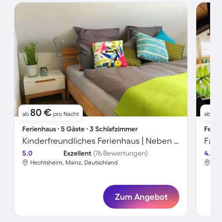
80 €
1
ab
pro Nacht
ab
Ferienhaus ∙ 5 Gäste ∙ 3 Schlafzimmer
Ferie
Kinderfreundliches Ferienhaus | Neben dem Strand | Hunde erlaubt
5.0
Exzellent
(76 Bewertungen)
4.8
Hechtsheim, Mainz, Deutschland
Hec
Zum Angebot