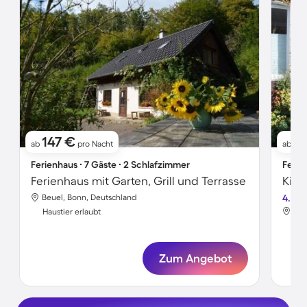
147 €
1
ab
pro Nacht
ab
Ferienhaus ∙ 7 Gäste ∙ 2 Schlafzimmer
Ferie
Ferienhaus mit Garten, Grill und Terrasse
Beuel, Bonn, Deutschland
4.5
Beu
Haustier erlaubt
Hau
Zum Angebot