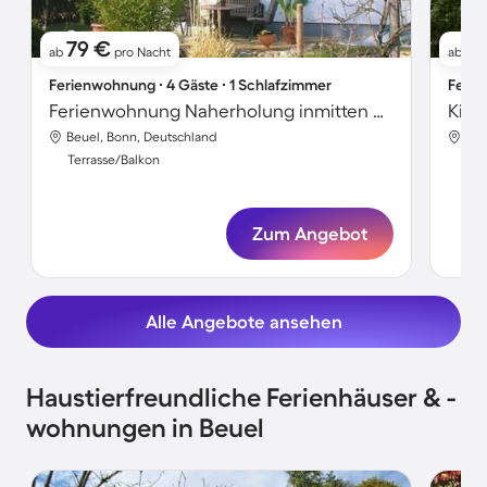
79 €
1
ab
pro Nacht
ab
Ferienwohnung ∙ 4 Gäste ∙ 1 Schlafzimmer
Ferie
Ferienwohnung Naherholung inmitten der Natur am Rheinsteig
Beuel, Bonn, Deutschland
Beu
Terrasse/Balkon
Ter
Zum Angebot
Alle Angebote ansehen
Haustierfreundliche Ferienhäuser & -
wohnungen in Beuel