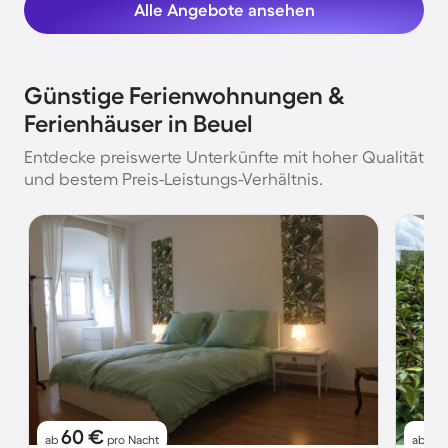
Alle Angebote ansehen
Günstige Ferienwohnungen &
Ferienhäuser in Beuel
Entdecke preiswerte Unterkünfte mit hoher Qualität
und bestem Preis-Leistungs-Verhältnis.
60 €
10
ab
pro Nacht
ab