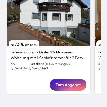
73 €
9
ab
pro Nacht
ab
Ferienwohnung ∙ 2 Gäste ∙ 1 Schlafzimmer
Ferie
Wohnung mit 1 Schlafzimmer für 2 Personen
Wohn
4.9
Exzellent
(18 Bewertungen)
5.0
Beuel, Bonn, Deutschland
Beu
Zum Angebot