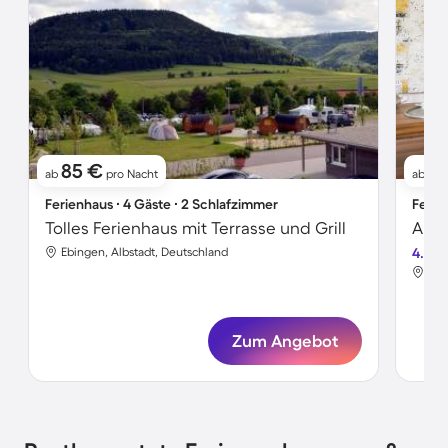
85 €
9
ab
pro Nacht
ab
Ferienhaus ∙ 4 Gäste ∙ 2 Schlafzimmer
Ferie
Tolles Ferienhaus mit Terrasse und Grill
Ebingen, Albstadt, Deutschland
4.4
Ebi
Zum Angebot