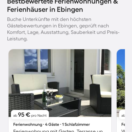
Bestbewertete Ferienwohnungen &
Ferienhäuser in Ebingen
Buche Unterkünfte mit den höchsten
Gästebewertungen in Ebingen, geprüft nach
Komfort, Lage, Ausstattung, Sauberkeit und Preis-
Leistung.
95 €
1
ab
pro Nacht
ab
Ferienwohnung ∙ 4 Gäste ∙ 1 Schlafzimmer
Ferie
Ferienwohnung mit Garten, Terrasse und Sauna