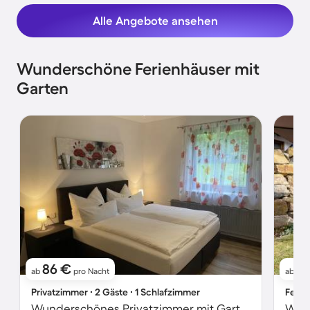
Alle Angebote ansehen
Wunderschöne Ferienhäuser mit
Garten
86 €
8
ab
pro Nacht
ab
Privatzimmer ∙ 2 Gäste ∙ 1 Schlafzimmer
Ferie
Wunderschönes Privatzimmer mit Garten und Grill | Gartenblick
Wohn