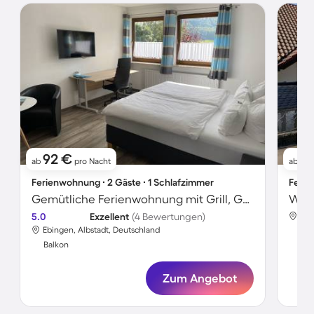
92 €
1
ab
pro Nacht
ab
Ferienwohnung ∙ 2 Gäste ∙ 1 Schlafzimmer
Ferie
Gemütliche Ferienwohnung mit Grill, Garten und Terrasse | Bergblick | Perfekt für die Arbeit von Zuhause
Wohn
5.0
Exzellent
(4 Bewertungen)
Ebi
Ebingen, Albstadt, Deutschland
Bal
Balkon
Zum Angebot