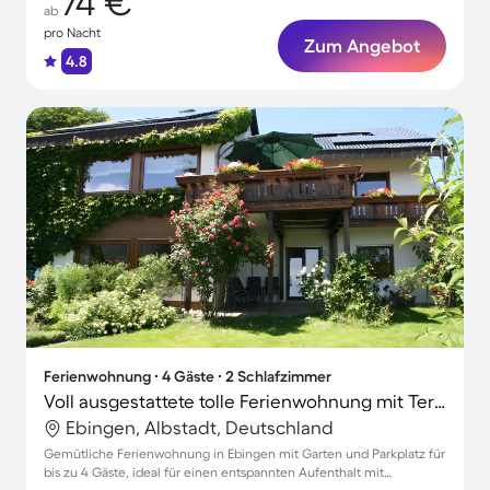
74 €
ab
pro Nacht
Zum Angebot
4.8
Ferienwohnung ∙ 4 Gäste ∙ 2 Schlafzimmer
Voll ausgestattete tolle Ferienwohnung mit Terrasse, schnellem Internet und Garten | Gartenblick | Haustiere sind willkommen
Ebingen, Albstadt, Deutschland
Gemütliche Ferienwohnung in Ebingen mit Garten und Parkplatz für
bis zu 4 Gäste, ideal für einen entspannten Aufenthalt mit