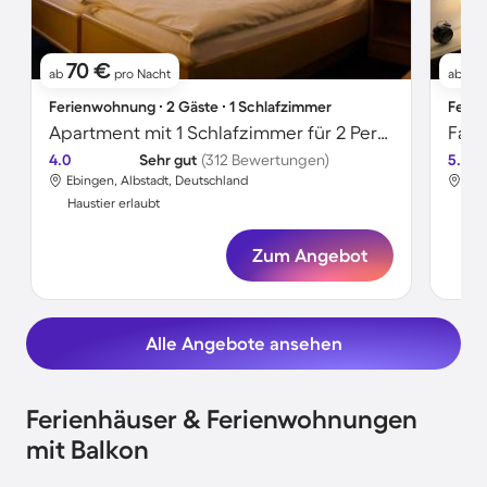
70 €
6
ab
pro Nacht
ab
Ferienwohnung ∙ 2 Gäste ∙ 1 Schlafzimmer
Ferie
Apartment mit 1 Schlafzimmer für 2 Personen
4.0
Sehr gut
(312 Bewertungen)
5.0
Ebingen, Albstadt, Deutschland
Ebi
Haustier erlaubt
Hau
Zum Angebot
Alle Angebote ansehen
Ferienhäuser & Ferienwohnungen
mit Balkon